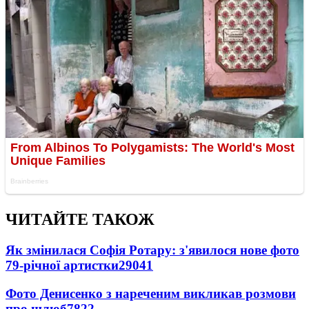
ЧИТАЙТЕ ТАКОЖ
Як змінилася Софія Ротару: з'явилося нове фото
79-річної артистки
29041
Фото Денисенко з нареченим викликав розмови
про шлюб
7822