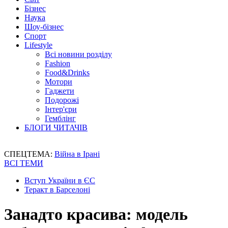
Бізнес
Наука
Шоу-бізнес
Спорт
Lifestyle
Всі новини розділу
Fashion
Food&Drinks
Мотори
Гаджети
Подорожі
Інтер'єри
Гемблінг
БЛОГИ ЧИТАЧІВ
СПЕЦТЕМА:
Війна в Ірані
ВСІ ТЕМИ
Вступ України в ЄС
Теракт в Барселоні
Занадто красива: модель