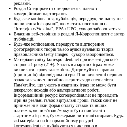
реклами.
Розділ Спецпроекти створюється спільно з
комерційними партнерами.
Будь яке копіювання, публікація, передрук, чи наступне
поширення інформації, що містить посилання на
"Інтерфакс-Україна", EPA / UPG, суворо забороняється.
Власник веб-сторінки в розділі Я-Корреспондент є автор
публікації.
Будь-яке копіювання, передрук та відтворення
фотографічних творів та/або аудіовізуальних творів
правовласника Getty Images - суворо забороняється.
Матеріали сайту korrespondent.net призначені для осіб
старше 21 року (21+). Участь в азартних іграх може
викликати ігрову залежність. Дотримуйтесь правил
(принципів) відповідальної гри. При виявленні перших
ознак залежності негайно зверніться до спеціаліста.
Пам'ятайте, що участь в азартних іграх не може бути
джерелом доходів або альтернативою роботі.
Інформаційний ресурс korrespondent.net не проводить
ігри на реальні та/або віртуальні гроші, також сайт не
приймає ні в якій формі оплату ставок та інших
платежів, які пов’язані/можуть бути пов’язані з
азартними іграми, букмекерами чи тоталізаторами. Будь-
які матеріали на інформаційному ресурсі
korrespondent.net публікуються виключно в