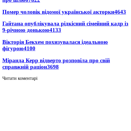
Помер чоловік відомої української акторки
4643
Гайтана опублікувала рідкісний сімейний кадр із
9-річною донькою
4133
Вікторія Бекхем похизувалася ідеальною
фігурою
4100
Міранда Керр відверто розповіла про свій
справжній раціон
3698
Читати коментарі