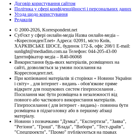
Договір користування сайтом
Політика у сфері конфіденційності і персональних даних
Угода щодо користування
Редакція
© 2000-2026, Korrespondent.net
Суб'єкт у сфері онлайн-медіа Назва онлайн-медіа –
«КореспонденТ.net» Адреса: 02091, місто Київ,
ХАРКІВСЬКЕ ШОСЕ, будинок 172-Б, офіс 208/1 E-mail:
sunlight@mediadim.com.ua
Телефон: 044-205-43-00
Ідентифікатор медіа – R40-06068
Використання будь-яких матеріалів, розміщених на
сайті, дозволяється за умови посилання на
Корреспондент.net.
При копіюванні матеріалів зі сторінки « Новини України
і світу» , для інтернет - видань - обов'язкове пряме
відкрите для пошукових систем гіперпосилання .
Посилання має бути розміщена в незалежності від
повного або часткового використання матеріалів.
Гіперпосилання ( для інтернет - видань) - повинна бути
розміщена в підзаголовку або в першому абзаці
матеріалу.
Новини з позначками "Думка", "Експертиза", "Заява",
"Регіони", "Гроші", "Влада", "Вибори", "Тест-драйв",
"Спецпроекти", "Промо" публікуються на правах