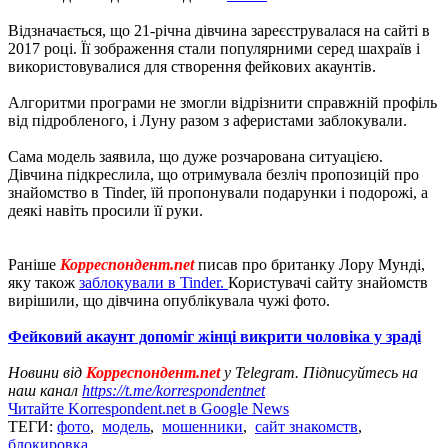
Відзначається, що 21-річна дівчина зареєструвалася на сайті в
2017 році. Її зображення стали популярними серед шахраїв і
використовувалися для створення фейкових акаунтів.
Алгоритми програми не змогли відрізнити справжній профіль
від підробленого, і Луну разом з аферистами заблокували.
Сама модель заявила, що дуже розчарована ситуацією.
Дівчина підкреслила, що отримувала безліч пропозицій про
знайомство в Tinder, їй пропонували подарунки і подорожі, а
деякі навіть просили її руки.
Раніше
Корреспондент.net
писав про британку Лору Мунді,
яку також
заблокували в Tinder.
Користувачі сайту знайомств
вирішили, що дівчина опублікувала чужі фото.
Фейковий акаунт допоміг жінці викрити чоловіка у зраді
Новини від
Корреспондент.net
у Telegram. Підписуйтесь на
наш канал
https://t.me/korrespondentnet
Читайте Korrespondent.net в Google News
ТЕГИ:
фото
,
модель
,
мошенники
,
сайт знакомств
,
блокировка