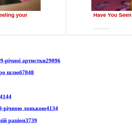
9-річної артистки
29096
про шлюб
7848
4144
 9-річною донькою
4134
ній раціон
3739