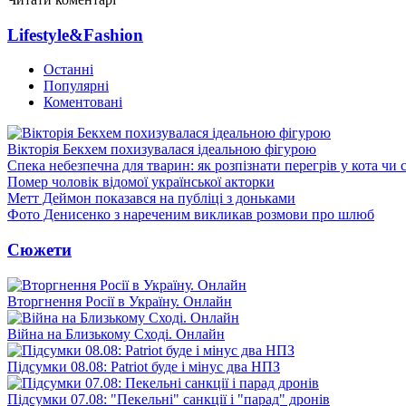
Lifestyle&Fashion
Останні
Популярні
Коментовані
Вікторія Бекхем похизувалася ідеальною фігурою
Спека небезпечна для тварин: як розпізнати перегрів у кота чи 
Помер чоловік відомої української акторки
Метт Деймон показався на публіці з доньками
Фото Денисенко з нареченим викликав розмови про шлюб
Сюжети
Вторгнення Росії в Україну. Онлайн
Війна на Близькому Сході. Онлайн
Підсумки 08.08: Patriot буде і мінус два НПЗ
Підсумки 07.08: "Пекельні" санкції і "парад" дронів