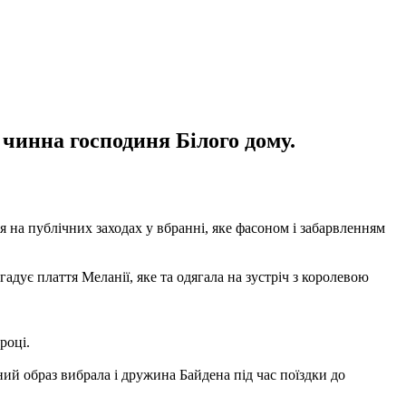
чинна господиня Білого дому.
я на публічних заходах у вбранні, яке фасоном і забарвленням
адує плаття Меланії, яке та одягала на зустріч з королевою
році.
ний образ вибрала і дружина Байдена під час поїздки до