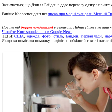
Зазначається, що Джилл Байден віддає перевагу одягу з принта
Раніше Корреспондент.net
писав про модні скандали Меланії Т
Новини від
Корреспондент.net
у Telegram. Підписуйтесь на наш 
Читайте Korrespondent.net в Google News
ТЕГИ:
США
,
одежда
,
фото
,
стиль
,
Байден
,
первая леди
,
нар
Якщо ви помітили помилку, виділіть необхідний текст і натисніт