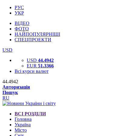
РУС
УКР
ВІДЕО
ФОТО
НАЙПОПУЛЯРНІШІ
СПЕЦПРОЕКТИ
USD
USD
44.4942
EUR
51.3366
Всі курси валют
44.4942
Авторизація
Пошук
RU
ВСІ РОЗДІЛИ
Головна
Україна
Місто
Світ