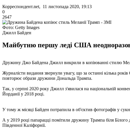
Корреспондент.net, 11 листопада 2020, 19:13
0
2647
Фото: Getty Images
Джилл Байден
Майбутню першу леді США неодноразово 
Дружину Джо Байдена Джилл викрили в копіюванні стилю Мела
Журналісти видання звернули увагу, що за останні кілька років
повторює образи дружини Дональда Трампа.
Так, у серпні 2020 року Джилл з'явилася на національній конвен
Йорданії у 2018 році.
У тому ж місяці Байден потрапила в об'єктив фотографів у сукні
А у 2019 році папарацці помітили дружину Трампа біля Білого д
Південної Каліфорнії.