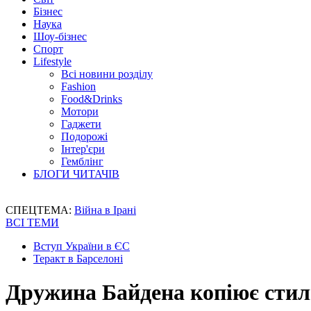
Бізнес
Наука
Шоу-бізнес
Спорт
Lifestyle
Всі новини розділу
Fashion
Food&Drinks
Мотори
Гаджети
Подорожі
Інтер'єри
Гемблінг
БЛОГИ ЧИТАЧІВ
СПЕЦТЕМА:
Війна в Ірані
ВСІ ТЕМИ
Вступ України в ЄС
Теракт в Барселоні
Дружина Байдена копіює стил