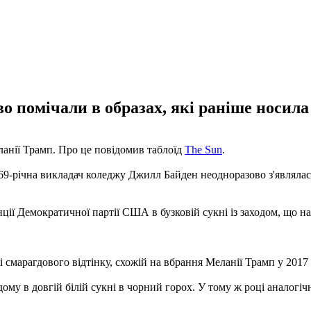
помічали в образах, які раніше носила 
нії Трамп. Про це повідомив таблоїд
The ​​Sun
.
 69-річна викладач коледжу Джилл Байден неодноразово з'являлас
ції Демократичної партії США в бузковій сукні із заходом, що наг
 смарагдового відтінку, схожій на вбрання Меланії Трамп у 2017 
ому в довгій білій сукні в чорний горох. У тому ж році аналогіч