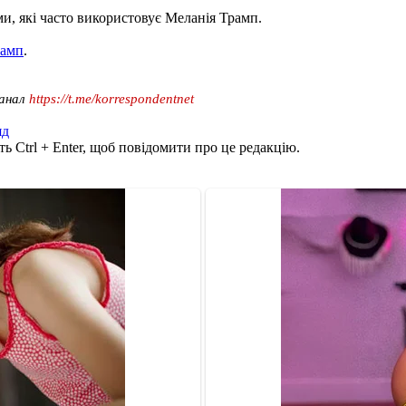
ми, які часто використовує Меланія Трамп.
рамп
.
канал
https://t.me/korrespondentnet
яд
ь Ctrl + Enter, щоб повідомити про це редакцію.