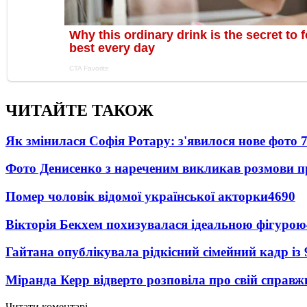
ЧИТАЙТЕ ТАКОЖ
Як змінилася Софія Ротару: з'явилося нове фото 7
Фото Денисенко з нареченим викликав розмови 
Помер чоловік відомої української акторки
4690
Вікторія Бекхем похизувалася ідеальною фігурою
Гайтана опублікувала рідкісний сімейний кадр із
Міранда Керр відверто розповіла про свій справж
Читати коментарі