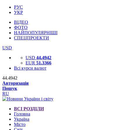
РУС
УКР
ВІДЕО
ФОТО
НАЙПОПУЛЯРНІШІ
СПЕЦПРОЕКТИ
USD
USD
44.4942
EUR
51.3366
Всі курси валют
44.4942
Авторизація
Пошук
RU
ВСІ РОЗДІЛИ
Головна
Україна
Місто
Світ