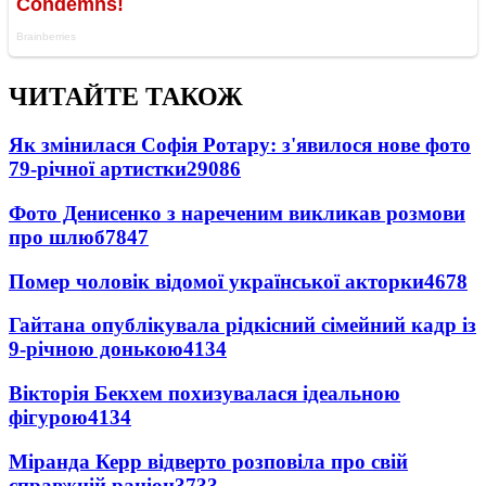
ЧИТАЙТЕ ТАКОЖ
Як змінилася Софія Ротару: з'явилося нове фото
79-річної артистки
29086
Фото Денисенко з нареченим викликав розмови
про шлюб
7847
Помер чоловік відомої української акторки
4678
Гайтана опублікувала рідкісний сімейний кадр із
9-річною донькою
4134
Вікторія Бекхем похизувалася ідеальною
фігурою
4134
Міранда Керр відверто розповіла про свій
справжній раціон
3733