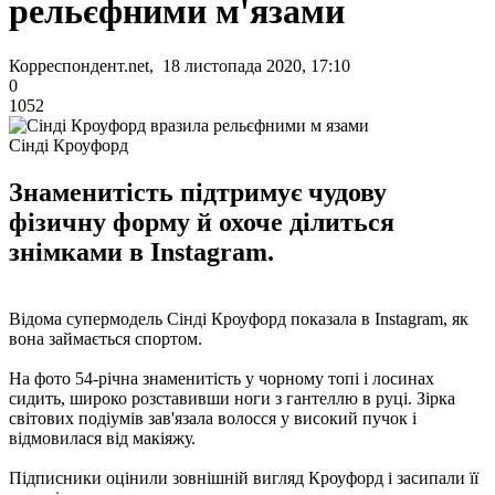
рельєфними м'язами
Корреспондент.net, 18 листопада 2020, 17:10
0
1052
Сінді Кроуфорд
Знаменитість підтримує чудову
фізичну форму й охоче ділиться
знімками в Instagram.
Відома супермодель Сінді Кроуфорд показала в Instagram, як
вона займається спортом.
На фото 54-річна знаменитість у чорному топі і лосинах
сидить, широко розставивши ноги з гантеллю в руці. Зірка
світових подіумів зав'язала волосся у високий пучок і
відмовилася від макіяжу.
Підписники оцінили зовнішній вигляд Кроуфорд і засипали її