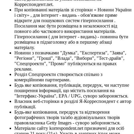
Корреспондент.net.
При копіюванні матеріалів зі сторінки « Новини України
і світу» , для інтернет - видань - обов'язкове пряме
відкрите для пошукових систем гіперпосилання .
Посилання має бути розміщена в незалежності від
повного або часткового використання матеріалів.
Гіперпосилання ( для інтернет - видань) - повинна бути
розміщена в підзаголовку або в першому абзаці
матеріалу.
Новини з позначками "Думка", "Експертиза", "Заява",
"Регіони", "Гроші", "Влада", "Вибори", "Тест-драйв",
"Спецпроекти", "Промо" публікуються на правах
реклами.
Розділ Спецпроекти створюється спільно з
комерційними партнерами.
Будь яке копіювання, публікація, передрук, чи наступне
поширення інформації, що містить посилання на
"Інтерфакс-Україна", EPA / UPG, суворо забороняється.
Власник веб-сторінки в розділі Я-Корреспондент є автор
публікації.
Будь-яке копіювання, передрук та відтворення
фотографічних творів та/або аудіовізуальних творів
правовласника Getty Images - суворо забороняється.
Матеріали сайту korrespondent.net призначені для осіб
старше 21 року (21+). Участь в азартних іграх може