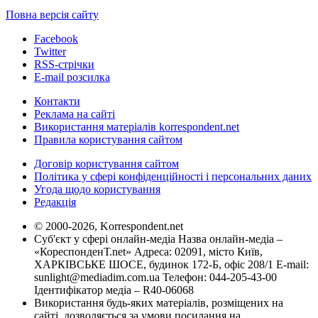
Повна версія сайту
Facebook
Twitter
RSS-стрічки
E-mail розсилка
Контакти
Реклама на сайті
Використання матеріалів korrespondent.net
Правила користування сайтом
Договір користування сайтом
Політика у сфері конфіденційності і персональних даних
Угода щодо користування
Редакція
© 2000-2026, Korrespondent.net
Суб'єкт у сфері онлайн-медіа Назва онлайн-медіа –
«КореспонденТ.net» Адреса: 02091, місто Київ,
ХАРКІВСЬКЕ ШОСЕ, будинок 172-Б, офіс 208/1 E-mail:
sunlight@mediadim.com.ua
Телефон: 044-205-43-00
Ідентифікатор медіа – R40-06068
Використання будь-яких матеріалів, розміщених на
сайті, дозволяється за умови посилання на