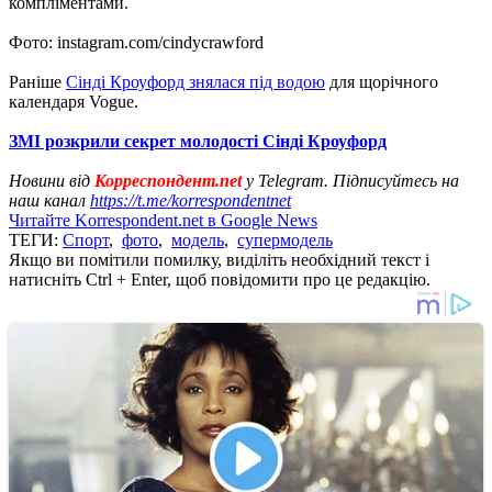
компліментами.
Фото: instagram.com/cindycrawford
Раніше
Сінді Кроуфорд знялася під водою
для щорічного
календаря Vogue.
ЗМІ розкрили секрет молодості Сінді Кроуфорд
Новини від
Корреспондент.net
у Telegram. Підписуйтесь на
наш канал
https://t.me/korrespondentnet
Читайте Korrespondent.net в Google News
ТЕГИ:
Спорт
,
фото
,
модель
,
супермодель
Якщо ви помітили помилку, виділіть необхідний текст і
натисніть Ctrl + Enter, щоб повідомити про це редакцію.