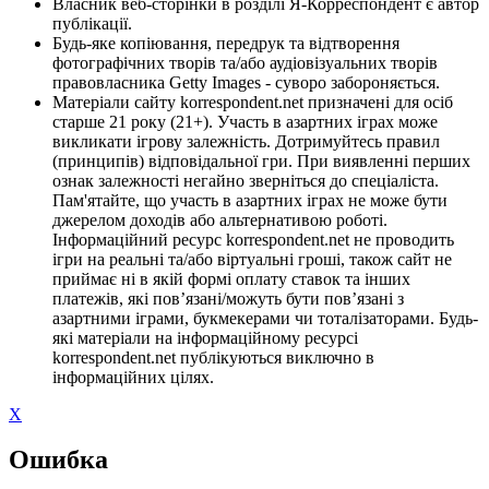
Власник веб-сторінки в розділі Я-Корреспондент є автор
публікації.
Будь-яке копіювання, передрук та відтворення
фотографічних творів та/або аудіовізуальних творів
правовласника Getty Images - суворо забороняється.
Матеріали сайту korrespondent.net призначені для осіб
старше 21 року (21+). Участь в азартних іграх може
викликати ігрову залежність. Дотримуйтесь правил
(принципів) відповідальної гри. При виявленні перших
ознак залежності негайно зверніться до спеціаліста.
Пам'ятайте, що участь в азартних іграх не може бути
джерелом доходів або альтернативою роботі.
Інформаційний ресурс korrespondent.net не проводить
ігри на реальні та/або віртуальні гроші, також сайт не
приймає ні в якій формі оплату ставок та інших
платежів, які пов’язані/можуть бути пов’язані з
азартними іграми, букмекерами чи тоталізаторами. Будь-
які матеріали на інформаційному ресурсі
korrespondent.net публікуються виключно в
інформаційних цілях.
X
Ошибка