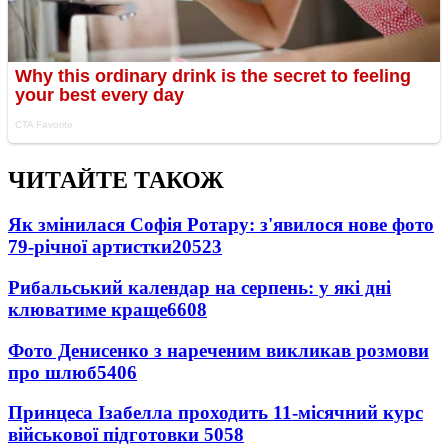
ЧИТАЙТЕ ТАКОЖ
Як змінилася Софія Ротару: з'явилося нове фото
79-річної артистки
20523
Рибальський календар на серпень: у які дні
клюватиме краще
6608
Фото Денисенко з нареченим викликав розмови
про шлюб
5406
Принцеса Ізабелла проходить 11-місячний курс
військової підготовки
5058