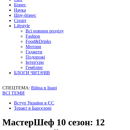
Бізнес
Наука
Шоу-бізнес
Спорт
Lifestyle
Всі новини розділу
Fashion
Food&Drinks
Мотори
Гаджети
Подорожі
Інтер'єри
Гемблінг
БЛОГИ ЧИТАЧІВ
СПЕЦТЕМА:
Війна в Ірані
ВСІ ТЕМИ
Вступ України в ЄС
Теракт в Барселоні
МастерШеф 10 сезон: 12