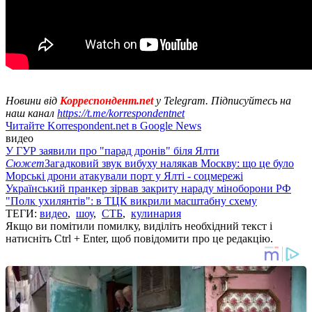
Новини від
Корреспондент.net
у Telegram. Підписуйтесь на
наш канал
https://t.me/korrespondentnet
Читайте Korrespondent.net в Google News
видео
У ГУР заявили про "парад дронів" біля Ялти
Сюжет
Загадковий звук вибуху налякав Москву: що це було
Морські дрони атакували порт у Ялті - соцмережі
Український пранкер зірвав закриту нараду міноборони РФ
"Полк ухилянтів": в ТЦК викрили масштабну схему
ТЕГИ:
видео
,
шоу
,
СТБ
,
кулинария
Якщо ви помітили помилку, виділіть необхідний текст і
натисніть Ctrl + Enter, щоб повідомити про це редакцію.