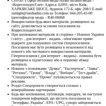
Суб'єкт у сфері онлайн-медіа Назва онлайн-медіа –
«КореспонденТ.net» Адреса: 02091, місто Київ,
ХАРКІВСЬКЕ ШОСЕ, будинок 172-Б, офіс 208/1 E-mail:
sunlight@mediadim.com.ua
Телефон: 044-205-43-00
Ідентифікатор медіа – R40-06068
Використання будь-яких матеріалів, розміщених на
сайті, дозволяється за умови посилання на
Корреспондент.net.
При копіюванні матеріалів зі сторінки « Новини України
і світу» , для інтернет - видань - обов'язкове пряме
відкрите для пошукових систем гіперпосилання .
Посилання має бути розміщена в незалежності від
повного або часткового використання матеріалів.
Гіперпосилання ( для інтернет - видань) - повинна бути
розміщена в підзаголовку або в першому абзаці
матеріалу.
Новини з позначками "Думка", "Експертиза", "Заява",
"Регіони", "Гроші", "Влада", "Вибори", "Тест-драйв",
"Спецпроекти", "Промо" публікуються на правах
реклами.
Розділ Спецпроекти створюється спільно з
комерційними партнерами.
Будь яке копіювання, публікація, передрук, чи наступне
поширення інформації, що містить посилання на
"Інтерфакс-Україна", EPA / UPG, суворо забороняється.