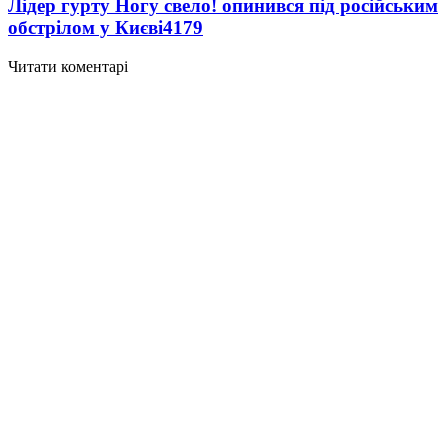
Лідер гурту Ногу свело! опинився під російським
обстрілом у Києві
4179
Читати коментарі