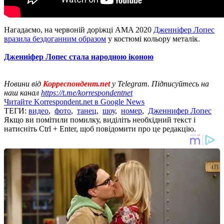
Нагадаємо, на червоній доріжці AMA 2020
Дженніфер Лопес
вразила бездоганним образом
у костюмі кольору металік.
Дженніфер Лопес стала народною іконою
Новини від
Корреспондент.net
у Telegram. Підписуйтесь на
наш канал
https://t.me/korrespondentnet
Читайте Korrespondent.net в Google News
ТЕГИ:
видео
,
фото
,
танец
,
шоу
,
номер
,
Дженнифер Лопес
Якщо ви помітили помилку, виділіть необхідний текст і
натисніть Ctrl + Enter, щоб повідомити про це редакцію.