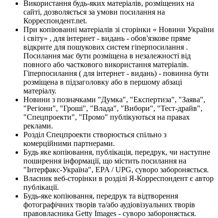
Використання будь-яких матеріалів, розміщених на
сайті, дозволяється за умови посилання на
Корреспондент.net.
При копіюванні матеріалів зі сторінки « Новини України
і світу» , для інтернет - видань - обов'язкове пряме
відкрите для пошукових систем гіперпосилання .
Посилання має бути розміщена в незалежності від
повного або часткового використання матеріалів.
Гіперпосилання ( для інтернет - видань) - повинна бути
розміщена в підзаголовку або в першому абзаці
матеріалу.
Новини з позначками "Думка", "Експертиза", "Заява",
"Регіони", "Гроші", "Влада", "Вибори", "Тест-драйв",
"Спецпроекти", "Промо" публікуються на правах
реклами.
Розділ Спецпроекти створюється спільно з
комерційними партнерами.
Будь яке копіювання, публікація, передрук, чи наступне
поширення інформації, що містить посилання на
"Інтерфакс-Україна", EPA / UPG, суворо забороняється.
Власник веб-сторінки в розділі Я-Корреспондент є автор
публікації.
Будь-яке копіювання, передрук та відтворення
фотографічних творів та/або аудіовізуальних творів
правовласника Getty Images - суворо забороняється.