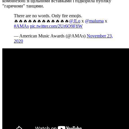
комбінезоні зі щільними вставками і підкорила публіку
"гарячими" танцями.
There are no words. Only fire emojis.
🔥🔥🔥🔥🔥🔥🔥🔥🔥🔥🔥🔥
@JLo
x
@maluma
x
#AMAs
pic.twitter.com/2Ur6O9FfiW
— American Music Awards (@AMAs)
November 23,
2020