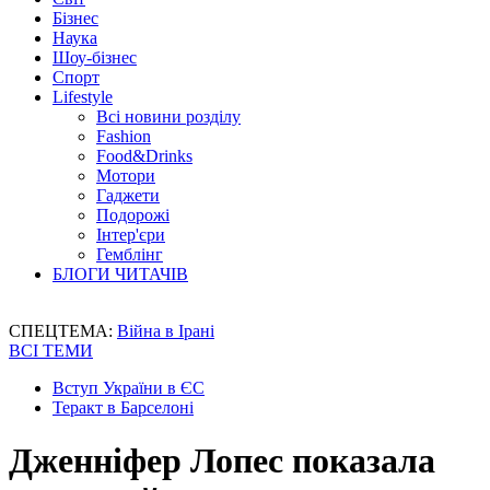
Бізнес
Наука
Шоу-бізнес
Спорт
Lifestyle
Всі новини розділу
Fashion
Food&Drinks
Мотори
Гаджети
Подорожі
Інтер'єри
Гемблінг
БЛОГИ ЧИТАЧІВ
СПЕЦТЕМА:
Війна в Ірані
ВСІ ТЕМИ
Вступ України в ЄС
Теракт в Барселоні
Дженніфер Лопес показала