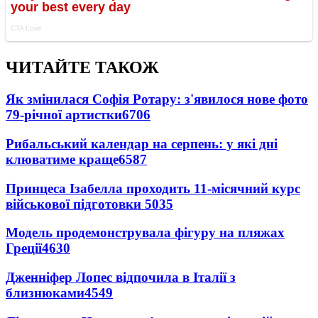
ЧИТАЙТЕ ТАКОЖ
Як змінилася Софія Ротару: з'явилося нове фото
79-річної артистки
6706
Рибальський календар на серпень: у які дні
клюватиме краще
6587
Принцеса Ізабелла проходить 11-місячний курс
військової підготовки
5035
Модель продемонструвала фігуру на пляжах
Греції
4630
Дженніфер Лопес відпочила в Італії з
близнюками
4549