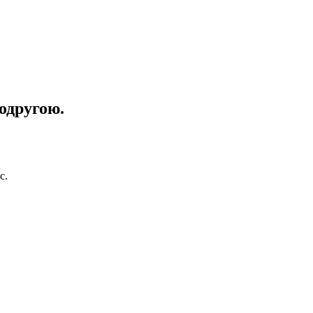
одругою.
с.