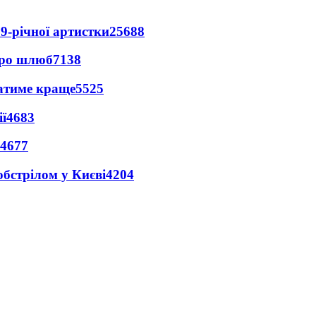
9-річної артистки
25688
про шлюб
7138
ватиме краще
5525
ї
4683
4677
обстрілом у Києві
4204