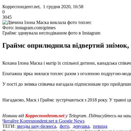
Корреспондент.net, 1 грудня 2020, 16:58
0
3045
Фото: instagram.com/grimes
Граймс здивувала несподіваним фото в Instagram
Граймс оприлюднила відвертий знімок, 
Кохана Ілона Маска і матір їх спільної дитини, канадська співач
Епатажна зірка знялася топлес разом з оголеною подругою-модел
У пості до знімка співачка нагадала підписникам про прийдешн
Нагадаємо, Маск і Граймс зустрічаються з 2018 року. У травні ц
Новини від
Корреспондент.net
у Telegram. Підписуйтесь на на
Читайте Korrespondent.net в Google News
ТЕГИ:
звезды шоу-бизнеса
,
фото
,
девушка
,
певица