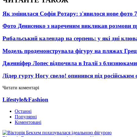
Як змінилася Софія Ротару: з'явилося нове фото 7
Фото Денисенко з нареченим викликав розмови 
Рибальський календар на серпень: у які дні клю
Модель продемонструвала фігуру на пляжах Греці
Дженніфер Лопес відпочила в Італії з близнюками
Лідер гурту Ногу свело! опинився під російським 
Читати коментарі
Lifestyle&Fashion
Останні
Популярні
Коментовані