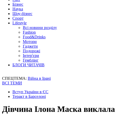
Бізнес
Наука
Шоу-бізнес
Спорт
Lifestyle
Всі новини розділу
Fashion
Food&Drinks
Мотори
Гаджети
Подорожі
Інтер'єри
Гемблінг
БЛОГИ ЧИТАЧІВ
СПЕЦТЕМА:
Війна в Ірані
ВСІ ТЕМИ
Вступ України в ЄС
Теракт в Барселоні
Дівчина Ілона Маска виклала