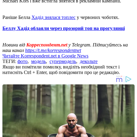
Michael Kors і вже встигла знятися в рекламній кампанії.
Раніше Белла
Хадід знялася топлес
у червоних чоботях.
Беллу
Хадід облаяли
через прозорий топ на прогулянці
Новини від
Корреспондент.net
у Telegram. Підписуйтесь на
наш канал
https://t.me/korrespondentnet
Читайте Korrespondent.net в Google News
ТЕГИ:
фото
,
модель
,
супермодель
,
декольте
Якщо ви помітили помилку, виділіть необхідний текст і
натисніть Ctrl + Enter, щоб повідомити про це редакцію.