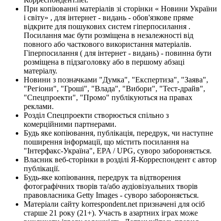
При копіюванні матеріалів зі сторінки « Новини України
і світу» , для інтернет - видань - обов'язкове пряме
відкрите для пошукових систем гіперпосилання .
Посилання має бути розміщена в незалежності від
повного або часткового використання матеріалів.
Гіперпосилання ( для інтернет - видань) - повинна бути
розміщена в підзаголовку або в першому абзаці
матеріалу.
Новини з позначками "Думка", "Експертиза", "Заява",
"Регіони", "Гроші", "Влада", "Вибори", "Тест-драйв",
"Спецпроекти", "Промо" публікуються на правах
реклами.
Розділ Спецпроекти створюється спільно з
комерційними партнерами.
Будь яке копіювання, публікація, передрук, чи наступне
поширення інформації, що містить посилання на
"Інтерфакс-Україна", EPA / UPG, суворо забороняється.
Власник веб-сторінки в розділі Я-Корреспондент є автор
публікації.
Будь-яке копіювання, передрук та відтворення
фотографічних творів та/або аудіовізуальних творів
правовласника Getty Images - суворо забороняється.
Матеріали сайту korrespondent.net призначені для осіб
старше 21 року (21+). Участь в азартних іграх може