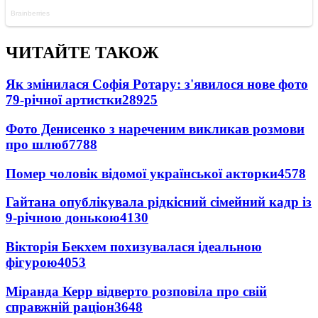
ЧИТАЙТЕ ТАКОЖ
Як змінилася Софія Ротару: з'явилося нове фото
79-річної артистки
28925
Фото Денисенко з нареченим викликав розмови
про шлюб
7788
Помер чоловік відомої української акторки
4578
Гайтана опублікувала рідкісний сімейний кадр із
9-річною донькою
4130
Вікторія Бекхем похизувалася ідеальною
фігурою
4053
Міранда Керр відверто розповіла про свій
справжній раціон
3648