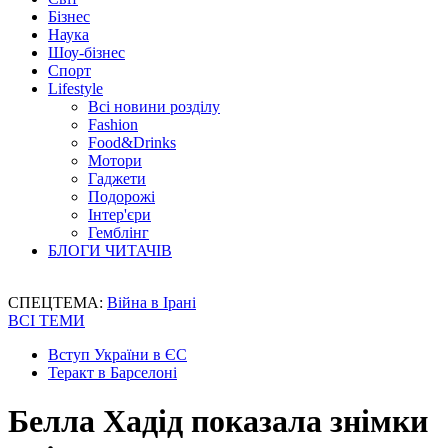
Бізнес
Наука
Шоу-бізнес
Спорт
Lifestyle
Всі новини розділу
Fashion
Food&Drinks
Мотори
Гаджети
Подорожі
Інтер'єри
Гемблінг
БЛОГИ ЧИТАЧІВ
СПЕЦТЕМА:
Війна в Ірані
ВСІ ТЕМИ
Вступ України в ЄС
Теракт в Барселоні
Белла Хадід показала знімки