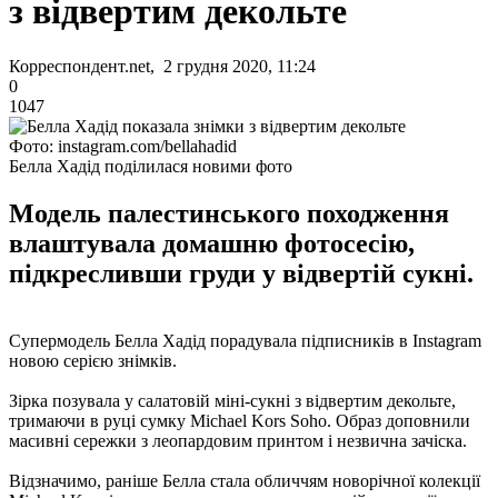
з відвертим декольте
Корреспондент.net, 2 грудня 2020, 11:24
0
1047
Фото: instagram.com/bellahadid
Белла Хадід поділилася новими фото
Модель палестинського походження
влаштувала домашню фотосесію,
підкресливши груди у відвертій сукні.
Супермодель Белла Хадід порадувала підписників в Instagram
новою серією знімків.
Зірка позувала у салатовій міні-сукні з відвертим декольте,
тримаючи в руці сумку Michael Kors Soho. Образ доповнили
масивні сережки з леопардовим принтом і незвична зачіска.
Відзначимо, раніше Белла стала обличчям новорічної колекції