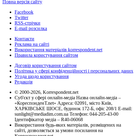
Повна версія сайту
Facebook
Twitter
RSS-стрічки
E-mail розсилка
Контакти
Реклама на сайті
Використання матеріалів korrespondent.net
Правила користування сайтом
Договір користування сайтом
Політика у сфері конфіденційності і персональних даних
Угода щодо користування
Редакція
© 2000-2026, Korrespondent.net
Суб'єкт у сфері онлайн-медіа Назва онлайн-медіа –
«КореспонденТ.net» Адреса: 02091, місто Київ,
ХАРКІВСЬКЕ ШОСЕ, будинок 172-Б, офіс 208/1 E-mail:
sunlight@mediadim.com.ua
Телефон: 044-205-43-00
Ідентифікатор медіа – R40-06068
Використання будь-яких матеріалів, розміщених на
сайті, дозволяється за умови посилання на
Корреспондент.net.