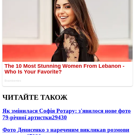
ЧИТАЙТЕ ТАКОЖ
Як змінилася Софія Ротару: з'явилося нове фото
79-річної артистки
29430
Фото Денисенко з нареченим викликав розмови