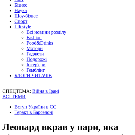
Бізнес
Наука
Шоу-бізнес
Спорт
Lifestyle
Всі новини розділу
Fashion
Food&Drinks
Мотори
Гаджети
Подорожі
Інтер'єри
Гемблінг
БЛОГИ ЧИТАЧІВ
СПЕЦТЕМА:
Війна в Ірані
ВСІ ТЕМИ
Вступ України в ЄС
Теракт в Барселоні
Леопард вкрав у пари, яка