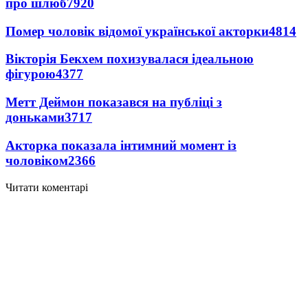
про шлюб
7920
Помер чоловік відомої української акторки
4814
Вікторія Бекхем похизувалася ідеальною
фігурою
4377
Метт Деймон показався на публіці з
доньками
3717
Акторка показала інтимний момент із
чоловіком
2366
Читати коментарі