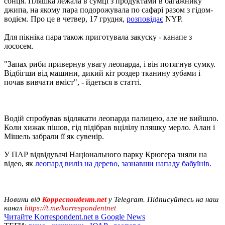
сонця. Пляшка лежала в сумці з продуктами в багажнику
джипа, на якому пара подорожувала по сафарі разом з гідом-
водієм. Про це в четвер, 17 грудня,
розповідає
NYP.
Для пікніка пара також приготувала закуску - канапе з
лососем.
"Запах риби привернув увагу леопарда, і він потягнув сумку.
Відбігши від машини, дикий кіт роздер тканину зубами і
почав вивчати вміст", - йдеться в статті.
Водій спробував відлякати леопарда палицею, але не вийшло.
Коли хижак пішов, гід підібрав вцілілу пляшку мерло. Алан і
Мішель забрали її як сувенір.
У ПАР відвідувачі Національного парку Крюгера зняли на
відео, як
леопард виліз на дерево, зазнавши нападу бабуїнів.
Новини від
Корреспондент.net
у Telegram. Підписуйтесь на наш
канал
https://t.me/korrespondentnet
Читайте Korrespondent.net в Google News