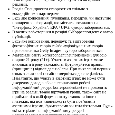
реклами.
Розділ Спецпроекти створюється спільно з
комерційними партнерами.
Будь яке копіювання, публікація, передрук, чи наступне
поширення інформації, що містить посилання на
"Інтерфакс-Україна", EPA / UPG, суворо забороняється.
Власник веб-сторінки в розділі Я-Корреспондент є автор
публікації.
Будь-яке копіювання, передрук та відтворення
фотографічних творів та/або аудіовізуальних творів
правовласника Getty Images - суворо забороняється.
Матеріали сайту korrespondent.net призначені для осіб
старше 21 року (21+). Участь в азартних іграх може
викликати ігрову залежність. Дотримуйтесь правил
(принципів) відповідальної гри. При виявленні перших
ознак залежності негайно зверніться до спеціаліста.
Пам'ятайте, що участь в азартних іграх не може бути
джерелом доходів або альтернативою роботі.
Інформаційний ресурс korrespondent.net не проводить
ігри на реальні та/або віртуальні гроші, також сайт не
приймає ні в якій формі оплату ставок та інших
платежів, які пов’язані/можуть бути пов’язані з
азартними іграми, букмекерами чи тоталізаторами. Будь-
які матеріали на інформаційному ресурсі