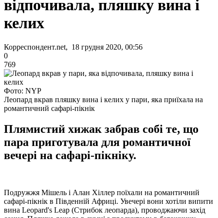
відпочивала, пляшку вина і
келих
Корреспондент.net, 18 грудня 2020, 00:56
0
769
Фото: NYP
Леопард вкрав пляшку вина і келих у пари, яка приїхала на
романтичний сафарі-пікнік
Плямистий хижак забрав собі те, що
пара приготувала для романтичної
вечері на сафарі-пікніку.
Подружжя Мішель і Алан Хіллер поїхали на романтичний
сафарі-пікнік в Південній Африці. Увечері вони хотіли випити
вина Leopard's Leap (Стрибок леопарда), проводжаючи захід