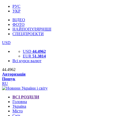
РУС
УКР
ВІДЕО
ФОТО
НАЙПОПУЛЯРНІШІ
СПЕЦПРОЕКТИ
USD
USD
44.4962
EUR
51.3814
Всі курси валют
44.4962
Авторизація
Пошук
RU
ВСІ РОЗДІЛИ
Головна
Україна
Місто
Світ