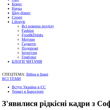
Бізнес
Наука
Шоу-бізнес
Спорт
Lifestyle
Всі новини розділу
Fashion
Food&Drinks
Мотори
Гаджети
Подорожі
Інтер'єри
Гемблінг
БЛОГИ ЧИТАЧІВ
СПЕЦТЕМА:
Війна в Ірані
ВСІ ТЕМИ
Вступ України в ЄС
Теракт в Барселоні
З'явилися рідкісні кадри з Со