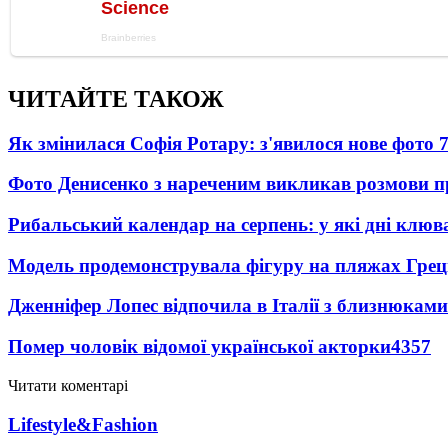
ЧИТАЙТЕ ТАКОЖ
Як змінилася Софія Ротару: з'явилося нове фото 7
Фото Денисенко з нареченим викликав розмови 
Рибальський календар на серпень: у які дні клю
Модель продемонструвала фігуру на пляжах Греці
Дженніфер Лопес відпочила в Італії з близнюками
Помер чоловік відомої української акторки
4357
Читати коментарі
Lifestyle&Fashion