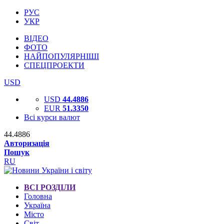
РУС
УКР
ВІДЕО
ФОТО
НАЙПОПУЛЯРНІШІ
СПЕЦПРОЕКТИ
USD
USD
44.4886
EUR
51.3350
Всі курси валют
44.4886
Авторизація
Пошук
RU
ВСІ РОЗДІЛИ
Головна
Україна
Місто
Світ