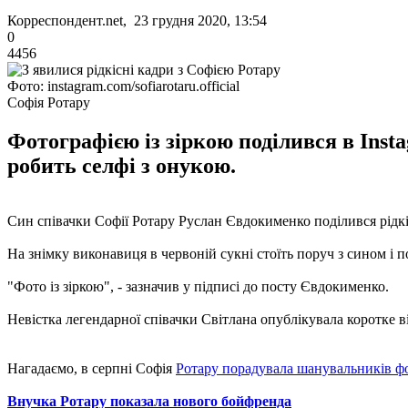
Корреспондент.net, 23 грудня 2020, 13:54
0
4456
Фото: instagram.com/sofiarotaru.official
Софія Ротару
Фотографією із зіркою поділився в Insta
робить селфі з онукою.
Син співачки Софії Ротару Руслан Євдокименко поділився рідк
На знімку виконавиця в червоній сукні стоїть поруч з сином і п
"Фото із зіркою", - зазначив у підписі до посту Євдокименко.
Невістка легендарної співачки Світлана опублікувала коротке в
Нагадаємо, в серпні Софія
Ротару порадувала шанувальників ф
Внучка Ротару показала нового бойфренда