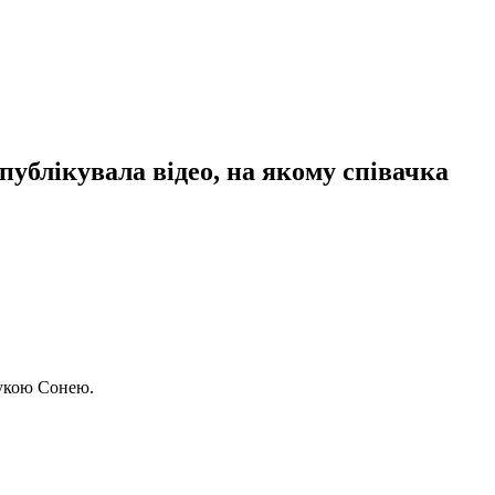
опублікувала відео, на якому співачка
нукою Сонею.