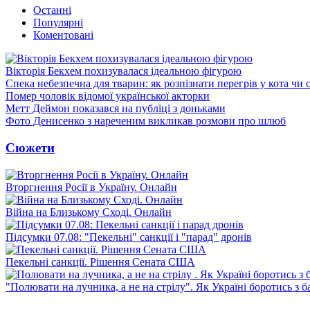
Останні
Популярні
Коментовані
Вікторія Бекхем похизувалася ідеальною фігурою
Спека небезпечна для тварин: як розпізнати перегрів у кота чи 
Помер чоловік відомої української акторки
Метт Деймон показався на публіці з доньками
Фото Денисенко з нареченим викликав розмови про шлюб
Сюжети
Вторгнення Росії в Україну. Онлайн
Війна на Близькому Сході. Онлайн
Підсумки 07.08: "Пекельні" санкції і "парад" дронів
Пекельні санкції. Рішення Сената США
"Полювати на лучника, а не на стрілу". Як Україні боротись з 