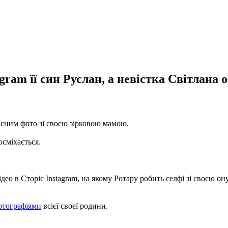
gram її син Руслан, а невістка Світлана 
існим фото зі своєю зірковою мамою.
осміхається.
ідео в Сторіс Instagram, на якому Ротару робить селфі зі своєю о
отографіями
всієї своєї родини.