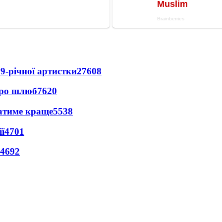
9-річної артистки
27608
про шлюб
7620
ватиме краще
5538
ї
4701
4692