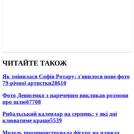
ЧИТАЙТЕ ТАКОЖ
Як змінилася Софія Ротару: з'явилося нове фото
79-річної артистки
28610
Фото Денисенко з нареченим викликав розмови
про шлюб
7708
Рибальський календар на серпень: у які дні
клюватиме краще
5539
Модель продемонструвала фігуру на пляжах