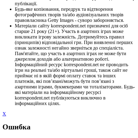
публікації.
Будь-яке копіювання, передрук та відтворення
фотографічних творів та/або аудіовізуальних творів
правовласника Getty Images - суворо забороняється.
Матеріали сайту korrespondent.net призначені для осіб
старше 21 року (21+). Участь в азартних іграх може
викликати ігрову залежність. Дотримуйтесь правил
(принципів) відповідальної гри. При виявленні перших
ознак залежності негайно зверніться до спеціаліста.
Пам'ятайте, що участь в азартних іграх не може бути
джерелом доходів або альтернативою роботі.
Інформаційний ресурс korrespondent.net не проводить
ігри на реальні та/або віртуальні гроші, також сайт не
приймає ні в якій формі оплату ставок та інших
платежів, які пов’язані/можуть бути пов’язані з
азартними іграми, букмекерами чи тоталізаторами. Будь-
які матеріали на інформаційному ресурсі
korrespondent.net публікуються виключно в
інформаційних цілях.
X
Ошибка