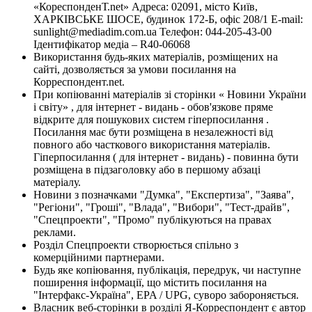
«КореспонденТ.net» Адреса: 02091, місто Київ,
ХАРКІВСЬКЕ ШОСЕ, будинок 172-Б, офіс 208/1 E-mail:
sunlight@mediadim.com.ua
Телефон: 044-205-43-00
Ідентифікатор медіа – R40-06068
Використання будь-яких матеріалів, розміщених на
сайті, дозволяється за умови посилання на
Корреспондент.net.
При копіюванні матеріалів зі сторінки « Новини України
і світу» , для інтернет - видань - обов'язкове пряме
відкрите для пошукових систем гіперпосилання .
Посилання має бути розміщена в незалежності від
повного або часткового використання матеріалів.
Гіперпосилання ( для інтернет - видань) - повинна бути
розміщена в підзаголовку або в першому абзаці
матеріалу.
Новини з позначками "Думка", "Експертиза", "Заява",
"Регіони", "Гроші", "Влада", "Вибори", "Тест-драйв",
"Спецпроекти", "Промо" публікуються на правах
реклами.
Розділ Спецпроекти створюється спільно з
комерційними партнерами.
Будь яке копіювання, публікація, передрук, чи наступне
поширення інформації, що містить посилання на
"Інтерфакс-Україна", EPA / UPG, суворо забороняється.
Власник веб-сторінки в розділі Я-Корреспондент є автор