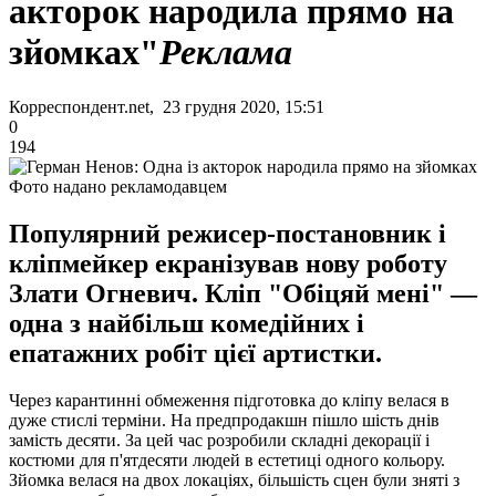
акторок народила прямо на
зйомках"
Реклама
Корреспондент.net, 23 грудня 2020, 15:51
0
194
Фото надано рекламодавцем
Популярний режисер-постановник і
кліпмейкер екранізував нову роботу
Злати Огневич. Кліп "Обiцяй менi" —
одна з найбільш комедійних і
епатажних робіт цієї артистки.
Через карантинні обмеження підготовка до кліпу велася в
дуже стислі терміни. На предпродакшн пішло шість днів
замість десяти. За цей час розробили складні декорації і
костюми для п'ятдесяти людей в естетиці одного кольору.
Зйомка велася на двох локаціях, більшість сцен були зняті з