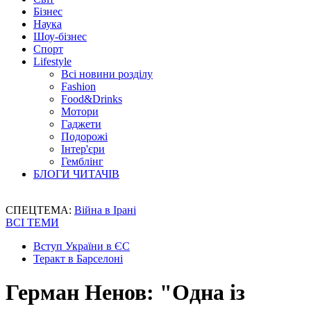
Бізнес
Наука
Шоу-бізнес
Спорт
Lifestyle
Всі новини розділу
Fashion
Food&Drinks
Мотори
Гаджети
Подорожі
Інтер'єри
Гемблінг
БЛОГИ ЧИТАЧІВ
СПЕЦТЕМА:
Війна в Ірані
ВСІ ТЕМИ
Вступ України в ЄС
Теракт в Барселоні
Герман Ненов: "Одна із