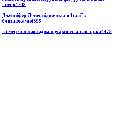
Греції
4708
Дженніфер Лопес відпочила в Італії з
близнюками
4695
Помер чоловік відомої української акторки
4475