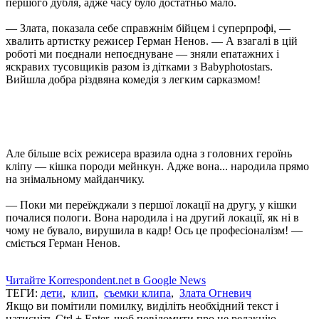
першого дубля, адже часу було достатньо мало.
— Злата, показала себе справжнім бійцем і суперпрофі, —
хвалить артистку режисер Герман Ненов. — А взагалі в цій
роботі ми поєднали непоєднуване — зняли епатажних і
яскравих тусовщиків разом із дітками з Babyphotostars.
Вийшла добра різдвяна комедія з легким сарказмом!
Але більше всіх режисера вразила одна з головних героїнь
кліпу — кішка породи мейнкун. Адже вона... народила прямо
на знімальному майданчику.
— Поки ми переїжджали з першої локації на другу, у кішки
почалися пологи. Вона народила і на другий локації, як ні в
чому не бувало, вирушила в кадр! Ось це професіоналізм! —
сміється Герман Ненов.
Читайте Korrespondent.net в Google News
ТЕГИ:
дети
,
клип
,
съемки клипа
,
Злата Огневич
Якщо ви помітили помилку, виділіть необхідний текст і
натисніть Ctrl + Enter, щоб повідомити про це редакцію.