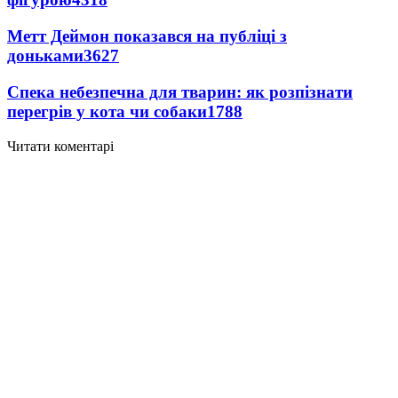
Метт Деймон показався на публіці з
доньками
3627
Спека небезпечна для тварин: як розпізнати
перегрів у кота чи собаки
1788
Читати коментарі