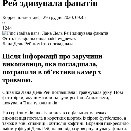
Рей здивувала фанатів
Корреспондент.net, 29 грудня 2020, 09:45
0
1244
Фото: instagram.com/lanadelrey_newss
Лана Дель Рей помітно погладшала
Після інформації про заручини
виконавиця, яка погладшала,
потрапила в об'єктиви камер з
травмою.
Співачка Лана Дель Рей погладшала і травмувала руку. Нові
фото зірки, яку помітили на вулицях Лос-Анджелеса,
шокували її шанувальників.
На серії знімків, що з'явилися в соціальних мережах,
виконавиця постала в коротких шортах із сірою футболкою, а
також в міні-спідниці і обтислій кофтині. Вбрання підкреслило
зміни у фігурі Дель Рей, на що відразу звернули увагу фанати.