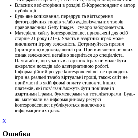
Власник веб-сторінки в розділі Я-Корреспондент є автор
публікації.
Будь-яке копіювання, передрук та відтворення
фотографічних творів та/або аудіовізуальних творів
правовласника Getty Images - суворо забороняється.
Матеріали сайту korrespondent.net призначені для осіб
старше 21 року (21+). Участь в азартних іграх може
викликати ігрову залежність. Дотримуйтесь правил
(принципів) відповідальної гри. При виявленні перших
ознак залежності негайно зверніться до спеціаліста.
Пам'ятайте, що участь в азартних іграх не може бути
джерелом доходів або альтернативою роботі.
Інформаційний ресурс korrespondent.net не проводить
ігри на реальні та/або віртуальні гроші, також сайт не
приймає ні в якій формі оплату ставок та інших
платежів, які пов’язані/можуть бути пов’язані з
азартними іграми, букмекерами чи тоталізаторами. Будь-
які матеріали на інформаційному ресурсі
korrespondent.net публікуються виключно в
інформаційних цілях.
X
Ошибка