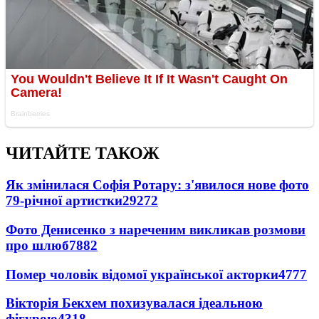
ЧИТАЙТЕ ТАКОЖ
Як змінилася Софія Ротару: з'явилося нове фото
79-річної артистки
29272
Фото Денисенко з нареченим викликав розмови
про шлюб
7882
Помер чоловік відомої української акторки
4777
Вікторія Бекхем похизувалася ідеальною
фігурою
4318