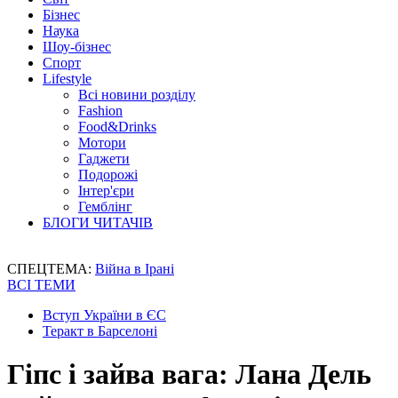
Бізнес
Наука
Шоу-бізнес
Спорт
Lifestyle
Всі новини розділу
Fashion
Food&Drinks
Мотори
Гаджети
Подорожі
Інтер'єри
Гемблінг
БЛОГИ ЧИТАЧІВ
СПЕЦТЕМА:
Війна в Ірані
ВСІ ТЕМИ
Вступ України в ЄС
Теракт в Барселоні
Гіпс і зайва вага: Лана Дель