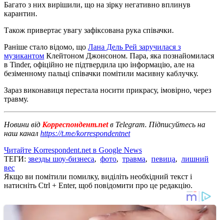
Багато з них вирішили, що на зірку негативно вплинув
карантин.
Також привертає увагу зафіксована рука співачки.
Раніше стало відомо, що
Лана Дель Рей заручилася з
музикантом
Клейтоном Джонсоном. Пара, яка познайомилася
в Tinder, офіційно не підтвердила цю інформацію, але на
безіменному пальці співачки помітили масивну каблучку.
Зараз виконавиця перестала носити прикрасу, імовірно, через
травму.
Новини від
Корреспондент.net
в Telegram. Підписуйтесь на
наш канал
https://t.me/korrespondentnet
Читайте Korrespondent.net в Google News
ТЕГИ:
звезды шоу-бизнеса
,
фото
,
травма
,
певица
,
лишний
вес
Якщо ви помітили помилку, виділіть необхідний текст і
натисніть Ctrl + Enter, щоб повідомити про це редакцію.