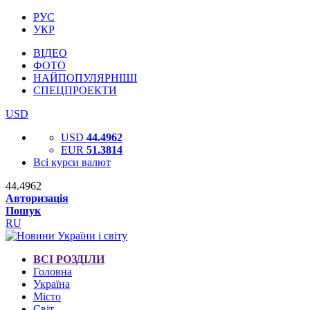
РУС
УКР
ВІДЕО
ФОТО
НАЙПОПУЛЯРНІШІ
СПЕЦПРОЕКТИ
USD
USD
44.4962
EUR
51.3814
Всі курси валют
44.4962
Авторизація
Пошук
RU
ВСІ РОЗДІЛИ
Головна
Україна
Місто
Світ