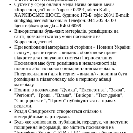
Суб'єкт у сфері онлайн-медіа Назва онлайн-медіа –
«КореспонденТ.net» Адреса: 02091, місто Київ,
ХАРКІВСЬКЕ ШОСЕ, будинок 172-Б, офіс 208/1 E-mail:
sunlight@mediadim.com.ua
Телефон: 044-205-43-00
Ідентифікатор медіа – R40-06068
Використання будь-яких матеріалів, розміщених на
сайті, дозволяється за умови посилання на
Корреспондент.net.
При копіюванні матеріалів зі сторінки « Новини України
і світу» , для інтернет - видань - обов'язкове пряме
відкрите для пошукових систем гіперпосилання .
Посилання має бути розміщена в незалежності від
повного або часткового використання матеріалів.
Гіперпосилання ( для інтернет - видань) - повинна бути
розміщена в підзаголовку або в першому абзаці
матеріалу.
Новини з позначками "Думка", "Експертиза", "Заява",
"Регіони", "Гроші", "Влада", "Вибори", "Тест-драйв",
"Спецпроекти", "Промо" публікуються на правах
реклами.
Розділ Спецпроекти створюється спільно з
комерційними партнерами.
Будь яке копіювання, публікація, передрук, чи наступне
поширення інформації, що містить посилання на
"Інтерфакс-Україна", EPA / UPG, суворо забороняється.