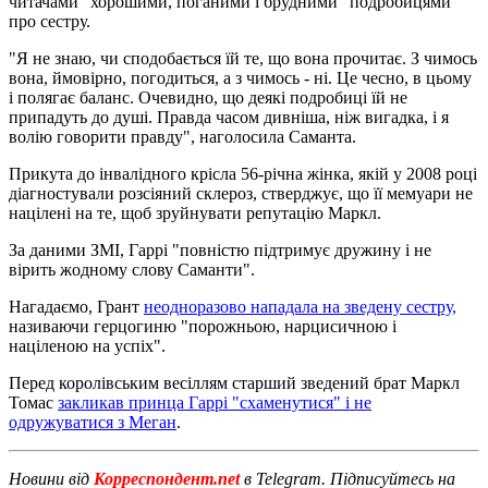
читачами "хорошими, поганими і брудними" подробицями
про сестру.
"Я не знаю, чи сподобається їй те, що вона прочитає. З чимось
вона, ймовірно, погодиться, а з чимось - ні. Це чесно, в цьому
і полягає баланс. Очевидно, що деякі подробиці їй не
припадуть до душі. Правда часом дивніша, ніж вигадка, і я
волію говорити правду", наголосила Саманта.
Прикута до інвалідного крісла 56-річна жінка, якій у 2008 році
діагностували розсіяний склероз, стверджує, що її мемуари не
націлені на те, щоб зруйнувати репутацію Маркл.
За даними ЗМІ, Гаррі "повністю підтримує дружину і не
вірить жодному слову Саманти".
Нагадаємо, Грант
неодноразово нападала на зведену сестру,
називаючи герцогиню "порожньою, нарцисичною і
націленою на успіх".
Перед королівським весіллям старший зведений брат Маркл
Томас
закликав принца Гаррі "схаменутися" і не
одружуватися з Меган
.
Новини від
Корреспондент.net
в Telegram. Підписуйтесь на