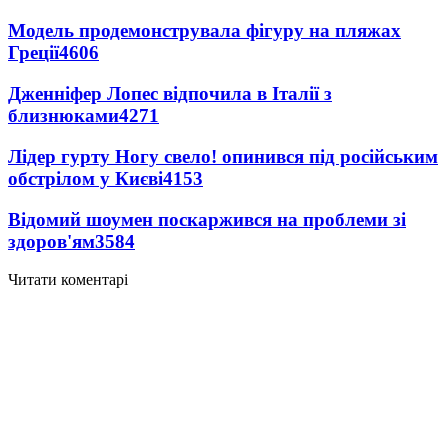
Модель продемонструвала фігуру на пляжах
Греції
4606
Дженніфер Лопес відпочила в Італії з
близнюками
4271
Лідер гурту Ногу свело! опинився під російським
обстрілом у Києві
4153
Відомий шоумен поскаржився на проблеми зі
здоров'ям
3584
Читати коментарі