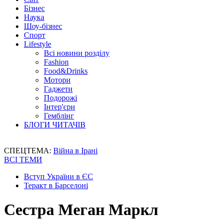
Бізнес
Наука
Шоу-бізнес
Спорт
Lifestyle
Всі новини розділу
Fashion
Food&Drinks
Мотори
Гаджети
Подорожі
Інтер'єри
Гемблінг
БЛОГИ ЧИТАЧІВ
СПЕЦТЕМА:
Війна в Ірані
ВСІ ТЕМИ
Вступ України в ЄС
Теракт в Барселоні
Сестра Меган Маркл