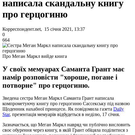
написала скандальну книгу
про герцогиню
Корреспондент.net, 15 січня 2021, 13:37
0
664
Про Меган Маркл вийде книга
У своїх мемуарах Саманта Грант має
намір розповісти "хороше, погане і
потворне" про герцогиню.
Зведена сестра Меган Маркл Саманта Грант написала
компрометуючу книгу про герцогиню Сассекську під назвою
Щоденник нахабної принцеси. Як повідомила газета
Daily
Star
, презентація мемуарів відбудеться в неділю, 17 січня.
Зазначається, що Меган Маркл навряд чи публічно висловить
своє обурення через книгу, в якій Грант обіцяла поділитися з