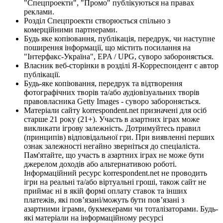
"Спецпроекти", "Промо" публікуються на правах
реклами.
Розділ Спецпроекти створюється спільно з
комерційними партнерами.
Будь яке копіювання, публікація, передрук, чи наступне
поширення інформації, що містить посилання на
"Інтерфакс-Україна", EPA / UPG, суворо забороняється.
Власник веб-сторінки в розділі Я-Корреспондент є автор
публікації.
Будь-яке копіювання, передрук та відтворення
фотографічних творів та/або аудіовізуальних творів
правовласника Getty Images - суворо забороняється.
Матеріали сайту korrespondent.net призначені для осіб
старше 21 року (21+). Участь в азартних іграх може
викликати ігрову залежність. Дотримуйтесь правил
(принципів) відповідальної гри. При виявленні перших
ознак залежності негайно зверніться до спеціаліста.
Пам'ятайте, що участь в азартних іграх не може бути
джерелом доходів або альтернативою роботі.
Інформаційний ресурс korrespondent.net не проводить
ігри на реальні та/або віртуальні гроші, також сайт не
приймає ні в якій формі оплату ставок та інших
платежів, які пов’язані/можуть бути пов’язані з
азартними іграми, букмекерами чи тоталізаторами. Будь-
які матеріали на інформаційному ресурсі