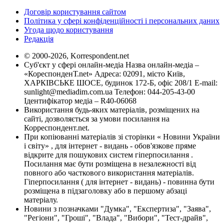
Договір користування сайтом
Політика у сфері конфіденційності і персональних даних
Угода щодо користування
Редакція
© 2000-2026, Korrespondent.net
Суб'єкт у сфері онлайн-медіа Назва онлайн-медіа –
«КореспонденТ.net» Адреса: 02091, місто Київ,
ХАРКІВСЬКЕ ШОСЕ, будинок 172-Б, офіс 208/1 E-mail:
sunlight@mediadim.com.ua
Телефон: 044-205-43-00
Ідентифікатор медіа – R40-06068
Використання будь-яких матеріалів, розміщених на
сайті, дозволяється за умови посилання на
Корреспондент.net.
При копіюванні матеріалів зі сторінки « Новини України
і світу» , для інтернет - видань - обов'язкове пряме
відкрите для пошукових систем гіперпосилання .
Посилання має бути розміщена в незалежності від
повного або часткового використання матеріалів.
Гіперпосилання ( для інтернет - видань) - повинна бути
розміщена в підзаголовку або в першому абзаці
матеріалу.
Новини з позначками "Думка", "Експертиза", "Заява",
"Регіони", "Гроші", "Влада", "Вибори", "Тест-драйв",