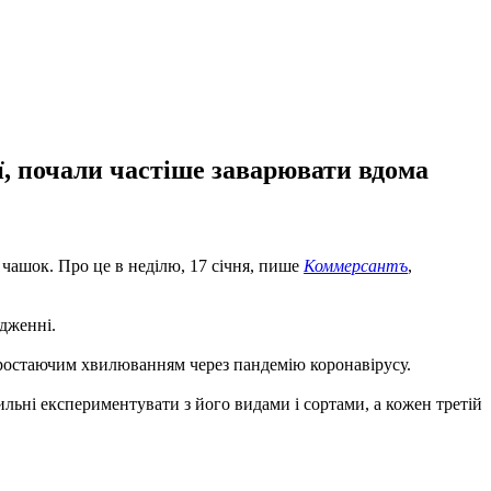
ї, почали частіше заварювати вдома
 чашок. Про це в неділю, 17 січня, пише
Коммерсантъ
,
ідженні.
наростаючим хвилюванням через пандемію коронавірусу.
льні експериментувати з його видами і сортами, а кожен третій