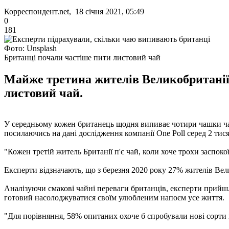
Корреспондент.net, 18 січня 2021, 05:49
0
181
Фото: Unsplash
Британці почали частіше пити листовий чай
Майже третина жителів Великобританії 
листовий чай.
У середньому кожен британець щодня випиває чотири чашки чаю в
посилаючись на дані дослідження компанії One Poll серед 2 тис
"Кожен третій житель Британії п'є чай, коли хоче трохи заспокоїт
Експерти відзначають, що з березня 2020 року 27% жителів Вел
Аналізуючи смакові чайні переваги британців, експерти прийшл
готовий насолоджуватися своїм улюбленим напоєм усе життя.
"Для порівняння, 58% опитаних охоче б спробували нові сорти 