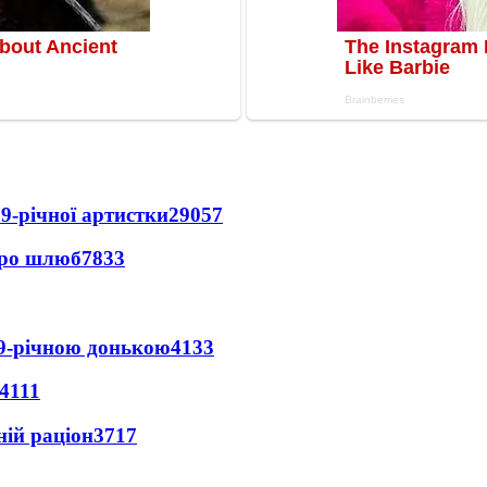
9-річної артистки
29057
про шлюб
7833
 9-річною донькою
4133
4111
ній раціон
3717