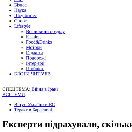
Бізнес
Наука
Шоу-бізнес
Спорт
Lifestyle
Всі новини розділу
Fashion
Food&Drinks
Мотори
Гаджети
Подорожі
Інтер'єри
Гемблінг
БЛОГИ ЧИТАЧІВ
СПЕЦТЕМА:
Війна в Ірані
ВСІ ТЕМИ
Вступ України в ЄС
Теракт в Барселоні
Експерти підрахували, скіль