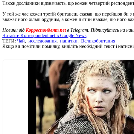
Також дослідники відзначають, що кожен четвертий респондент 
У той же час кожен третій британець сказав, що перейшов би з 
вважає його більш брудним, а кожен п'ятий вважає, що його ва
Новини від
Корреспондент.net
в Telegram. Підписуйтесь на на
Читайте Korrespondent.net в Google News
ТЕГИ:
Чай
,
исследования
,
напитки
,
Великобритания
Якщо ви помітили помилку, виділіть необхідний текст і натисніт