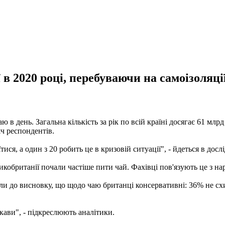
в 2020 році, перебуваючи на самоізоляці
 день. Загальна кількість за рік по всій країні досягає 61 млрд
яч респондентів.
ися, а один з 20 робить це в кризовій ситуації", - йдеться в досл
икобританії почали частіше пити чай. Фахівці пов'язують це з 
и до висновку, що щодо чаю британці консервативні: 36% не схи
кави", - підкреслюють аналітики.