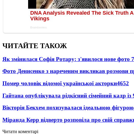
ЧИТАЙТЕ ТАКОЖ
Як змінилася Софія Ротару: з'явилося нове фото 7
Фото Денисенко з нареченим викликав розмови 
Помер чоловік відомої української акторки
4652
Гайтана опублікувала рідкісний сімейний кадр із
Вікторія Бекхем похизувалася ідеальною фігурою
Міранда Керр відверто розповіла про свій справж
Читати коментарі