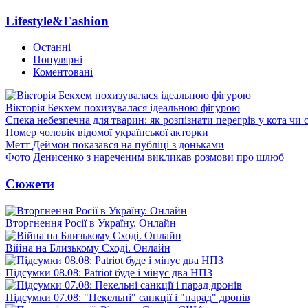
Lifestyle&Fashion
Останні
Популярні
Коментовані
Вікторія Бекхем похизувалася ідеальною фігурою
Спека небезпечна для тварин: як розпізнати перегрів у кота чи 
Помер чоловік відомої української акторки
Метт Деймон показався на публіці з доньками
Фото Денисенко з нареченим викликав розмови про шлюб
Сюжети
Вторгнення Росії в Україну. Онлайн
Війна на Близькому Сході. Онлайн
Підсумки 08.08: Patriot буде і мінус два НПЗ
Підсумки 07.08: "Пекельні" санкції і "парад" дронів