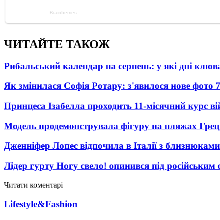
ЧИТАЙТЕ ТАКОЖ
Рибальський календар на серпень: у які дні клю
Як змінилася Софія Ротару: з'явилося нове фото 7
Принцеса Ізабелла проходить 11-місячний курс ві
Модель продемонструвала фігуру на пляжах Греці
Дженніфер Лопес відпочила в Італії з близнюками
Лідер гурту Ногу свело! опинився під російським 
Читати коментарі
Lifestyle&Fashion