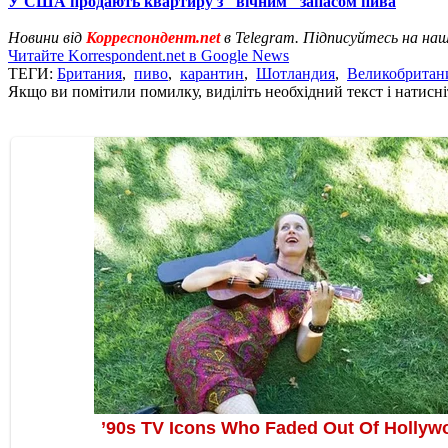
У США продають квартиру з "вічним" запасом пива
Новини від
Корреспондент.net
в Telegram. Підписуйтесь на на
Читайте Korrespondent.net в Google News
ТЕГИ:
Британия
,
пиво
,
карантин
,
Шотландия
,
Великобритан
Якщо ви помітили помилку, виділіть необхідний текст і натисніт