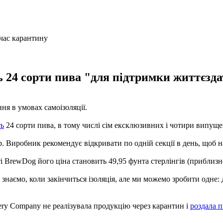
ь 24 сорти пива "для підтримки життєздат
ня в умовах самоізоляції.
ть
24 сорти пива, в тому числі сім ексклюзивних і чотири випуще
ар. Виробник рекомендує відкривати по одній секції в день, щоб
rewDog його ціна становить 49,95 фунта стерлінгів (приблизно 
знаємо, коли закінчиться ізоляція, але ми можемо зробити одне: 
ry Company не реалізувала продукцію через карантин і
роздала 