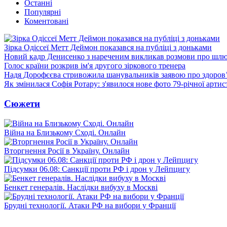
Останні
Популярні
Коментовані
Зірка Одіссеї Метт Деймон показався на публіці з доньками
Новий кадр Денисенко з нареченим викликав розмови про шл
Голос країни розкрив ім'я другого зіркового тренера
Надя Дорофєєва стривожила шанувальників заявою про здоров
Як змінилася Софія Ротару: з'явилося нове фото 79-річної артис
Сюжети
Війна на Близькому Сході. Онлайн
Вторгнення Росії в Україну. Онлайн
Підсумки 06.08: Санкції проти РФ і дрон у Лейпцигу
Бенкет генералів. Наслідки вибуху в Москві
Брудні технології. Атаки РФ на вибори у Франції