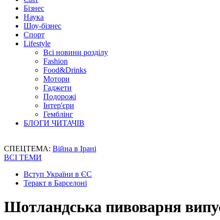
Бізнес
Наука
Шоу-бізнес
Спорт
Lifestyle
Всі новини розділу
Fashion
Food&Drinks
Мотори
Гаджети
Подорожі
Інтер'єри
Гемблінг
БЛОГИ ЧИТАЧІВ
СПЕЦТЕМА:
Війна в Ірані
ВСІ ТЕМИ
Вступ України в ЄС
Теракт в Барселоні
Шотландська пивоварня випус