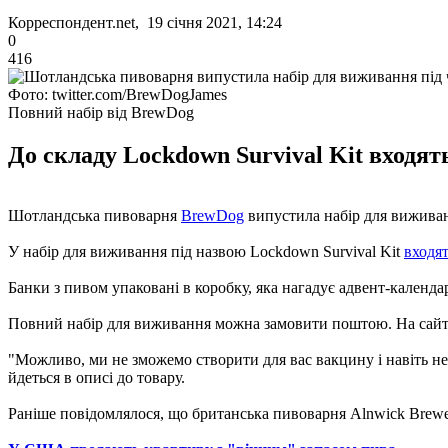
Корреспондент.net, 19 січня 2021, 14:24
0
416
Фото: twitter.com/BrewDogJames
Повний набір від BrewDog
До складу Lockdown Survival Kit входят
Шотландська пивоварня
BrewDog
випустила набір для виживан
У набір для виживання під назвою Lockdown Survival Kit
входя
Банки з пивом упаковані в коробку, яка нагадує адвент-календ
Повний набір для виживання можна замовити поштою. На сайті B
"Можливо, ми не зможемо створити для вас вакцину і навіть не 
йдеться в описі до товару.
Раніше повідомлялося, що британська пивоварня Alnwick Brewe