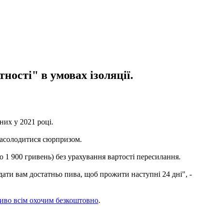
ності" в умовах ізоляції.
них у 2021 році.
 насолодитися сюрпризом.
1 900 гривень) без урахування вартості пересилання.
дати вам достатньо пива, щоб прожити наступні 24 дні", -
пиво всім охочим безкоштовно
.