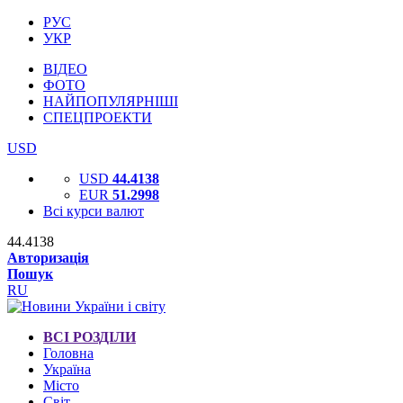
РУС
УКР
ВІДЕО
ФОТО
НАЙПОПУЛЯРНІШІ
СПЕЦПРОЕКТИ
USD
USD
44.4138
EUR
51.2998
Всі курси валют
44.4138
Авторизація
Пошук
RU
ВСІ РОЗДІЛИ
Головна
Україна
Місто
Світ