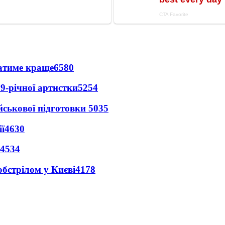
ватиме краще
6580
9-річної артистки
5254
йськової підготовки
5035
ї
4630
4534
обстрілом у Києві
4178