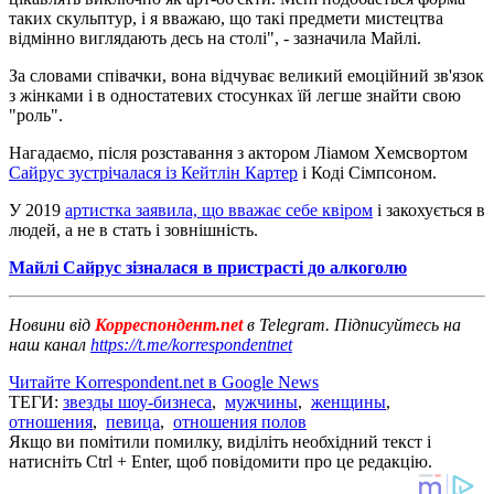
таких скульптур, і я вважаю, що такі предмети мистецтва
відмінно виглядають десь на столі", - зазначила Майлі.
За словами співачки, вона відчуває великий емоційний зв'язок
з жінками і в одностатевих стосунках їй легше знайти свою
"роль".
Нагадаємо, після розставання з актором Ліамом Хемсвортом
Сайрус зустрічалася із Кейтлін Картер
і Коді Сімпсоном.
У 2019
артистка заявила, що вважає себе квіром
і закохується в
людей, а не в стать і зовнішність.
Майлі Сайрус зізналася в пристрасті до алкоголю
Новини від
Корреспондент.net
в Telegram. Підписуйтесь на
наш канал
https://t.me/korrespondentnet
Читайте Korrespondent.net в Google News
ТЕГИ:
звезды шоу-бизнеса
,
мужчины
,
женщины
,
отношения
,
певица
,
отношения полов
Якщо ви помітили помилку, виділіть необхідний текст і
натисніть Ctrl + Enter, щоб повідомити про це редакцію.