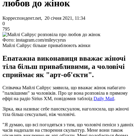
любов до жінок
Корреспондент.net, 20 січня 2021, 11:34
0
795
Фото: instagram.com/mileycyrus
Майлі Сайрус більше приваблюють жінки
Епатажна виконавиця вважає жіночі
тіла більш привабливими, а чоловічі
сприймає як "арт-об'єкти".
Співачка Майлі Сайрус заявила, що вважає жінок набагато
"палкішими" за чоловіків. Про це вона розповіла в прямому
ефірі на радіо Sirius XM, повідомив таблоїд
Daily Mail
.
Зірка, яка називає себе пансексуалом, наголосила, що жіночі
тіла більш сексуальні, ніж чоловічі.
"Я думаю, що всі погодяться з тим, що чоловічі пеніси з давніх
часів надихали на створення скульптур. Мене вони також
цікавлять виключно як арт-об'єкти. Мені подобається форма