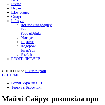
Бізнес
Наука
Шоу-бізнес
Спорт
Lifestyle
Всі новини розділу
Fashion
Food&Drinks
Мотори
Гаджети
Подорожі
Інтер'єри
Гемблінг
БЛОГИ ЧИТАЧІВ
СПЕЦТЕМА:
Війна в Ірані
ВСІ ТЕМИ
Вступ України в ЄС
Теракт в Барселоні
Майлі Сайрус розповіла про