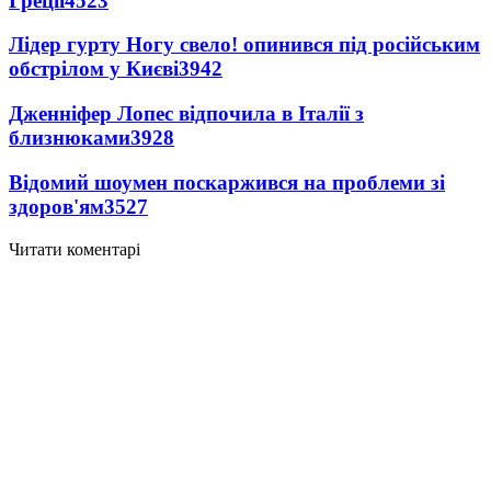
Греції
4523
Лідер гурту Ногу свело! опинився під російським
обстрілом у Києві
3942
Дженніфер Лопес відпочила в Італії з
близнюками
3928
Відомий шоумен поскаржився на проблеми зі
здоров'ям
3527
Читати коментарі