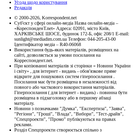
Угода щодо користування
Редакція
© 2000-2026, Korrespondent.net
Суб'єкт у сфері онлайн-медіа Назва онлайн-медіа –
«КореспонденТ.net» Адреса: 02091, місто Київ,
ХАРКІВСЬКЕ ШОСЕ, будинок 172-Б, офіс 208/1 E-mail:
sunlight@mediadim.com.ua
Телефон: 044-205-43-00
Ідентифікатор медіа – R40-06068
Використання будь-яких матеріалів, розміщених на
сайті, дозволяється за умови посилання на
Корреспондент.net.
При копіюванні матеріалів зі сторінки « Новини України
і світу» , для інтернет - видань - обов'язкове пряме
відкрите для пошукових систем гіперпосилання .
Посилання має бути розміщена в незалежності від
повного або часткового використання матеріалів.
Гіперпосилання ( для інтернет - видань) - повинна бути
розміщена в підзаголовку або в першому абзаці
матеріалу.
Новини з позначками "Думка", "Експертиза", "Заява",
"Регіони", "Гроші", "Влада", "Вибори", "Тест-драйв",
"Спецпроекти", "Промо" публікуються на правах
реклами.
Розділ Спецпроекти створюється спільно з