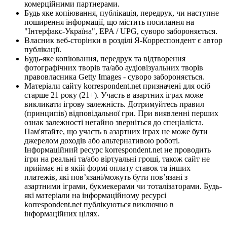
комерційними партнерами.
Будь яке копіювання, публікація, передрук, чи наступне
поширення інформації, що містить посилання на
"Інтерфакс-Україна", EPA / UPG, суворо забороняється.
Власник веб-сторінки в розділі Я-Корреспондент є автор
публікації.
Будь-яке копіювання, передрук та відтворення
фотографічних творів та/або аудіовізуальних творів
правовласника Getty Images - суворо забороняється.
Матеріали сайту korrespondent.net призначені для осіб
старше 21 року (21+). Участь в азартних іграх може
викликати ігрову залежність. Дотримуйтесь правил
(принципів) відповідальної гри. При виявленні перших
ознак залежності негайно зверніться до спеціаліста.
Пам'ятайте, що участь в азартних іграх не може бути
джерелом доходів або альтернативою роботі.
Інформаційний ресурс korrespondent.net не проводить
ігри на реальні та/або віртуальні гроші, також сайт не
приймає ні в якій формі оплату ставок та інших
платежів, які пов’язані/можуть бути пов’язані з
азартними іграми, букмекерами чи тоталізаторами. Будь-
які матеріали на інформаційному ресурсі
korrespondent.net публікуються виключно в
інформаційних цілях.