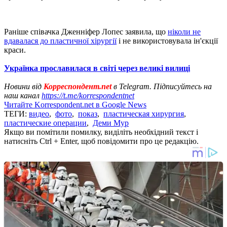
Раніше співачка Дженніфер Лопес заявила, що
ніколи не
вдавалася до пластичної хірургії
і не використовувала ін'єкції
краси.
Українка прославилася в світі через великі вилиці
Новини від
Корреспондент.net
в Telegram. Підписуйтесь на
наш канал
https://t.me/korrespondentnet
Читайте Korrespondent.net в Google News
ТЕГИ:
видео
,
фото
,
показ
,
пластическая хирургия
,
пластические операции
,
Деми Мур
Якщо ви помітили помилку, виділіть необхідний текст і
натисніть Ctrl + Enter, щоб повідомити про це редакцію.