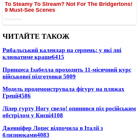
ЧИТАЙТЕ ТАКОЖ
Рибальський календар на серпень: у які дні
клюватиме краще
6415
Принцеса Ізабелла проходить 11-місячний курс
військової підготовки
5009
Модель продемонструвала фігуру на пляжах
Греції
4586
Лідер гурту Ногу свело! опинився під російським
обстрілом у Києві
4108
Дженніфер Лопес відпочила в Італії з
близнюками
4083