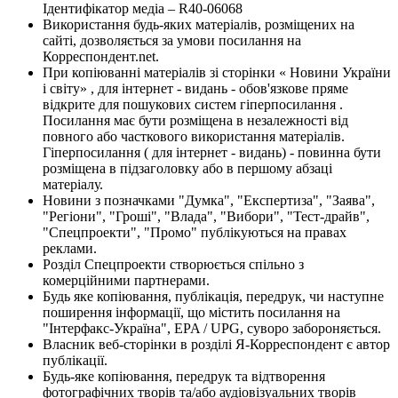
Ідентифікатор медіа – R40-06068
Використання будь-яких матеріалів, розміщених на
сайті, дозволяється за умови посилання на
Корреспондент.net.
При копіюванні матеріалів зі сторінки « Новини України
і світу» , для інтернет - видань - обов'язкове пряме
відкрите для пошукових систем гіперпосилання .
Посилання має бути розміщена в незалежності від
повного або часткового використання матеріалів.
Гіперпосилання ( для інтернет - видань) - повинна бути
розміщена в підзаголовку або в першому абзаці
матеріалу.
Новини з позначками "Думка", "Експертиза", "Заява",
"Регіони", "Гроші", "Влада", "Вибори", "Тест-драйв",
"Спецпроекти", "Промо" публікуються на правах
реклами.
Розділ Спецпроекти створюється спільно з
комерційними партнерами.
Будь яке копіювання, публікація, передрук, чи наступне
поширення інформації, що містить посилання на
"Інтерфакс-Україна", EPA / UPG, суворо забороняється.
Власник веб-сторінки в розділі Я-Корреспондент є автор
публікації.
Будь-яке копіювання, передрук та відтворення
фотографічних творів та/або аудіовізуальних творів