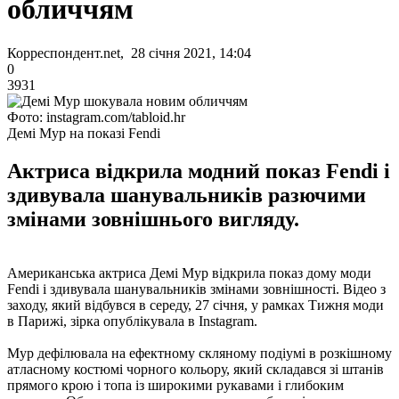
обличчям
Корреспондент.net, 28 січня 2021, 14:04
0
3931
Фото: instagram.com/tabloid.hr
Демі Мур на показі Fendi
Актриса відкрила модний показ Fendi і
здивувала шанувальників разючими
змінами зовнішнього вигляду.
Американська актриса Демі Мур відкрила показ дому моди
Fendi і здивувала шанувальників змінами зовнішності. Відео з
заходу, який відбувся в середу, 27 січня, у рамках Тижня моди
в Парижі, зірка опублікувала в Instagram.
Мур дефілювала на ефектному скляному подіумі в розкішному
атласному костюмі чорного кольору, який складався зі штанів
прямого крою і топа із широкими рукавами і глибоким