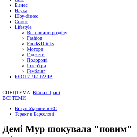
Бізнес
Наука
Шоу-бізнес
Спорт
Lifestyle
Всі новини розділу
Fashion
Food&Drinks
Мотори
Гаджети
Подорожі
Інтер'єри
Гемблінг
БЛОГИ ЧИТАЧІВ
СПЕЦТЕМА:
Війна в Ірані
ВСІ ТЕМИ
Вступ України в ЄС
Теракт в Барселоні
Демі Мур шокувала "новим"