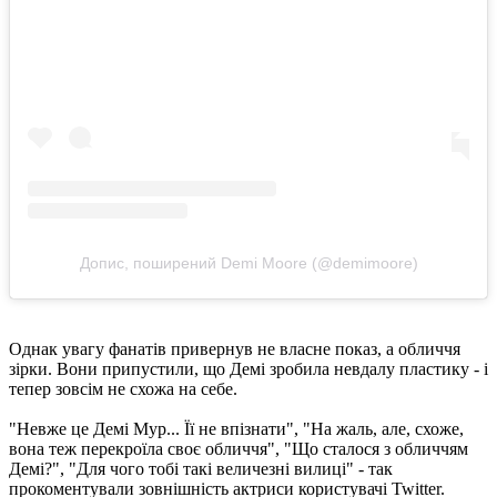
Допис, поширений Demi Moore (@demimoore)
Однак увагу фанатів привернув не власне показ, а обличчя
зірки. Вони припустили, що Демі зробила невдалу пластику - і
тепер зовсім не схожа на себе.
"Невже це Демі Мур... Її не впізнати", "На жаль, але, схоже,
вона теж перекроїла своє обличчя", "Що сталося з обличчям
Демі?", "Для чого тобі такі величезні вилиці" - так
прокоментували зовнішність актриси користувачі Twitter.