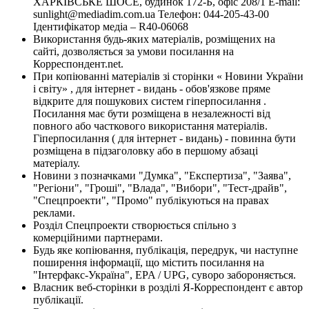
ХАРКІВСЬКЕ ШОСЕ, будинок 172-Б, офіс 208/1 E-mail:
sunlight@mediadim.com.ua
Телефон: 044-205-43-00
Ідентифікатор медіа – R40-06068
Використання будь-яких матеріалів, розміщених на
сайті, дозволяється за умови посилання на
Корреспондент.net.
При копіюванні матеріалів зі сторінки « Новини України
і світу» , для інтернет - видань - обов'язкове пряме
відкрите для пошукових систем гіперпосилання .
Посилання має бути розміщена в незалежності від
повного або часткового використання матеріалів.
Гіперпосилання ( для інтернет - видань) - повинна бути
розміщена в підзаголовку або в першому абзаці
матеріалу.
Новини з позначками "Думка", "Експертиза", "Заява",
"Регіони", "Гроші", "Влада", "Вибори", "Тест-драйв",
"Спецпроекти", "Промо" публікуються на правах
реклами.
Розділ Спецпроекти створюється спільно з
комерційними партнерами.
Будь яке копіювання, публікація, передрук, чи наступне
поширення інформації, що містить посилання на
"Інтерфакс-Україна", EPA / UPG, суворо забороняється.
Власник веб-сторінки в розділі Я-Корреспондент є автор
публікації.