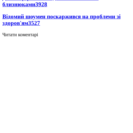
близнюками
3928
Відомий шоумен поскаржився на проблеми зі
здоров'ям
3527
Читати коментарі