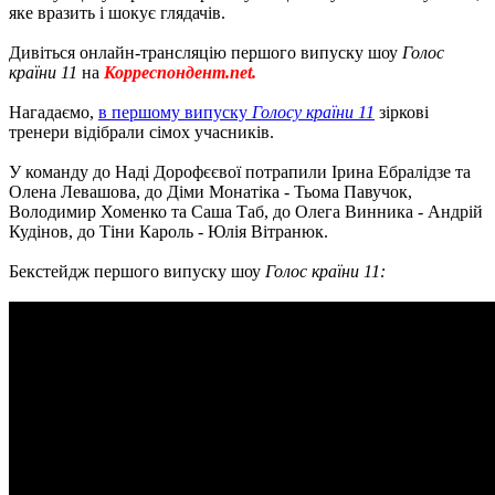
яке вразить і шокує глядачів.
Дивіться онлайн-трансляцію першого випуску шоу
Голос
країни 11
на
Корреспондент.net.
Нагадаємо,
в першому випуску
Голосу країни 11
зіркові
тренери відібрали сімох учасників.
У команду до Наді Дорофєєвої потрапили Ірина Ебралідзе та
Олена Левашова, до Діми Монатіка - Тьома Павучок,
Володимир Хоменко та Саша Таб, до Олега Винника - Андрій
Кудінов, до Тіни Кароль - Юлія Вітранюк.
Бекстейдж першого випуску шоу
Голос країни 11: