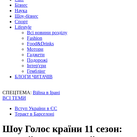
Бізнес
Наука
Шоу-бізнес
Спорт
Lifestyle
Всі новини розділу
Fashion
Food&Drinks
Мотори
Гаджети
Подорожі
Інтер'єри
Гемблінг
БЛОГИ ЧИТАЧІВ
СПЕЦТЕМА:
Війна в Ірані
ВСІ ТЕМИ
Вступ України в ЄС
Теракт в Барселоні
Шоу Голос країни 11 сезон: