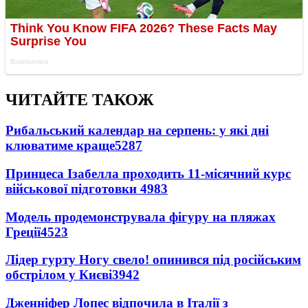
ЧИТАЙТЕ ТАКОЖ
Рибальський календар на серпень: у які дні
клюватиме краще
5287
Принцеса Ізабелла проходить 11-місячний курс
військової підготовки
4983
Модель продемонструвала фігуру на пляжах
Греції
4523
Лідер гурту Ногу свело! опинився під російським
обстрілом у Києві
3942
Дженніфер Лопес відпочила в Італії з