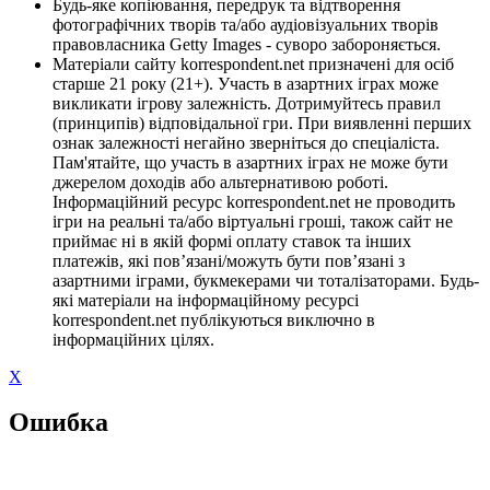
Будь-яке копіювання, передрук та відтворення
фотографічних творів та/або аудіовізуальних творів
правовласника Getty Images - суворо забороняється.
Матеріали сайту korrespondent.net призначені для осіб
старше 21 року (21+). Участь в азартних іграх може
викликати ігрову залежність. Дотримуйтесь правил
(принципів) відповідальної гри. При виявленні перших
ознак залежності негайно зверніться до спеціаліста.
Пам'ятайте, що участь в азартних іграх не може бути
джерелом доходів або альтернативою роботі.
Інформаційний ресурс korrespondent.net не проводить
ігри на реальні та/або віртуальні гроші, також сайт не
приймає ні в якій формі оплату ставок та інших
платежів, які пов’язані/можуть бути пов’язані з
азартними іграми, букмекерами чи тоталізаторами. Будь-
які матеріали на інформаційному ресурсі
korrespondent.net публікуються виключно в
інформаційних цілях.
X
Ошибка