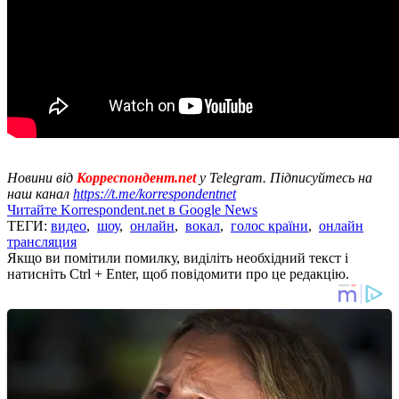
Новини від
Корреспондент.net
у Telegram. Підписуйтесь на
наш канал
https://t.me/korrespondentnet
Читайте Korrespondent.net в Google News
ТЕГИ:
видео
,
шоу
,
онлайн
,
вокал
,
голос країни
,
онлайн
трансляция
Якщо ви помітили помилку, виділіть необхідний текст і
натисніть Ctrl + Enter, щоб повідомити про це редакцію.