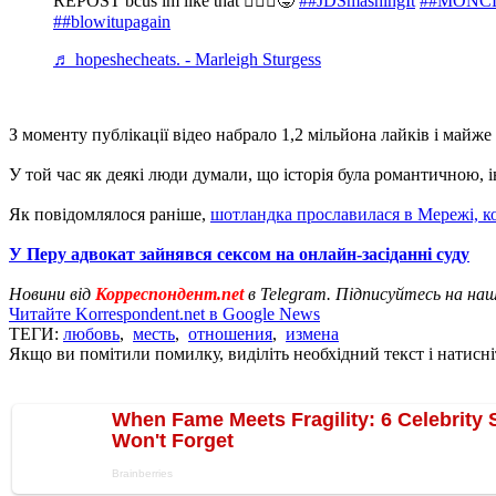
REPOST bcus im like that 🤷🏼‍♀️😜
##JDSmashingIt
##MONC
##blowitupagain
♬ hopeshecheats. - Marleigh Sturgess
З моменту публікації відео набрало 1,2 мільйона лайків і майже 
У той час як деякі люди думали, що історія була романтичною,
Як повідомлялося раніше,
шотландка прославилася в Мережі, 
У Перу адвокат зайнявся сексом на онлайн-засіданні суду
Новини від
Корреспондент.net
в Telegram. Підписуйтесь на на
Читайте Korrespondent.net в Google News
ТЕГИ:
любовь
,
месть
,
отношения
,
измена
Якщо ви помітили помилку, виділіть необхідний текст і натисніт