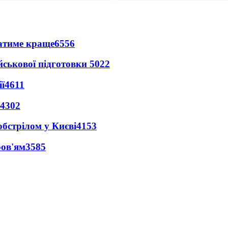
ватиме краще
6556
йськової підготовки
5022
ї
4611
4302
обстрілом у Києві
4153
ров'ям
3585