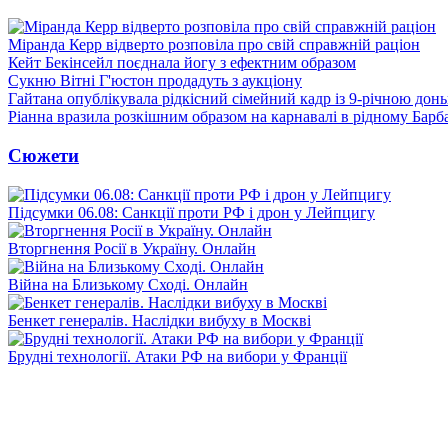
Міранда Керр відверто розповіла про свій справжній раціон
Кейт Бекінсейл поєднала йогу з ефектним образом
Сукню Вітні Г'юстон продадуть з аукціону
Гайтана опублікувала рідкісний сімейний кадр із 9-річною дон
Ріанна вразила розкішним образом на карнавалі в рідному Барб
Сюжети
Підсумки 06.08: Санкції проти РФ і дрон у Лейпцигу
Вторгнення Росії в Україну. Онлайн
Війна на Близькому Сході. Онлайн
Бенкет генералів. Наслідки вибуху в Москві
Брудні технології. Атаки РФ на вибори у Франції