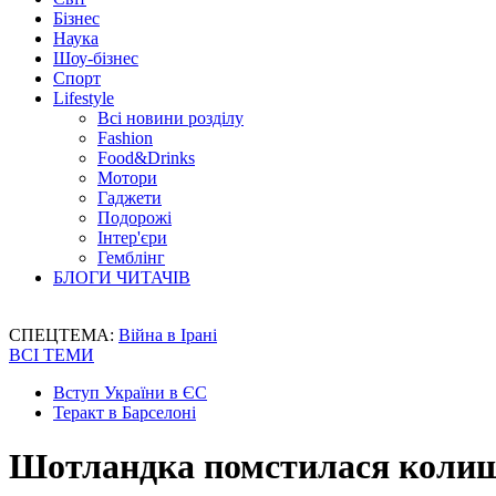
Бізнес
Наука
Шоу-бізнес
Спорт
Lifestyle
Всі новини розділу
Fashion
Food&Drinks
Мотори
Гаджети
Подорожі
Інтер'єри
Гемблінг
БЛОГИ ЧИТАЧІВ
СПЕЦТЕМА:
Війна в Ірані
ВСІ ТЕМИ
Вступ України в ЄС
Теракт в Барселоні
Шотландка помстилася колиш