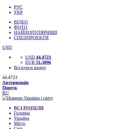
РУС
УКР
ВІДЕО
ФОТО
НАЙПОПУЛЯРНІШІ
СПЕЦПРОЕКТИ
USD
USD
44.4723
EUR
51.3096
Всі курси валют
44.4723
Авторизація
Пошук
RU
ВСІ РОЗДІЛИ
Головна
Україна
Місто
Світ