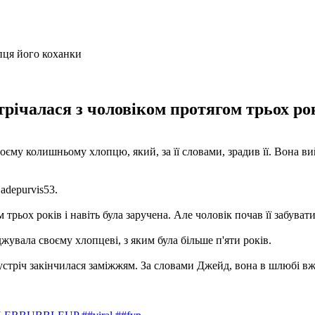
ічалася з чоловіком протягом трьох рокі
єму колишньому хлопцю, який, за її словами, зрадив її. Вона в
adepurvis53.
рьох років і навіть була заручена. Але чоловік почав її забувати
жувала своєму хлопцеві, з яким була більше п'яти років.
 зустріч закінчилася заміжжям. За словами Джейд, вона в шлюбі в