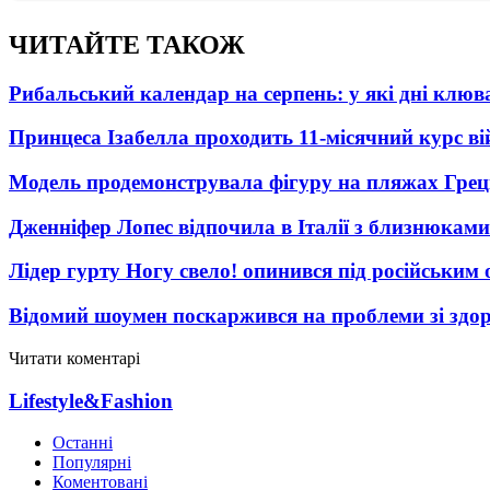
ЧИТАЙТЕ ТАКОЖ
Рибальський календар на серпень: у які дні клю
Принцеса Ізабелла проходить 11-місячний курс ві
Модель продемонструвала фігуру на пляжах Греці
Дженніфер Лопес відпочила в Італії з близнюками
Лідер гурту Ногу свело! опинився під російським 
Відомий шоумен поскаржився на проблеми зі здо
Читати коментарі
Lifestyle&Fashion
Останні
Популярні
Коментовані