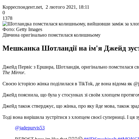
Корреспондент.net, 2 лютого 2021, 18:11
0
1378
Фото: Getty Images
Дівчина оригінально помстилася колишньому
Мешканка Шотландії на ім'я Джейд зустр
Джейд Первіс з Ершира, Шотландія, оригінально помстилася сво
The Mirror
.
Своєю історією жінка поділилася в TikTok, де вона відома як @j
Джейд пояснила, що була у стосунках зі своїм хлопцем протягом т
Джейд також стверджує, що жінка, про яку йде мова, також зрад
Тоді вона вирішила зустрітися з хлопцем своєї суперниці. І ця
@jadepurvis53