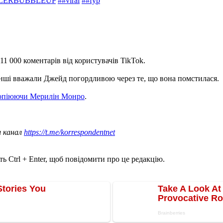
LERBUBBLEUP
##viral
##fyp
11 000 коментарів від користувачів TikTok.
 інші вважали Джейд погордливою через те, що вона помстилася.
копіюючи Мерилін Монро
.
ш канал
https://t.me/korrespondentnet
ь Ctrl + Enter, щоб повідомити про це редакцію.