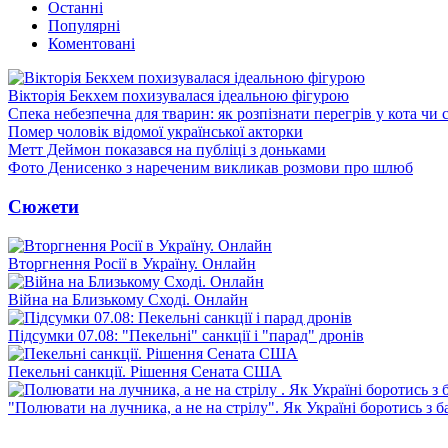
Останні
Популярні
Коментовані
Вікторія Бекхем похизувалася ідеальною фігурою
Спека небезпечна для тварин: як розпізнати перегрів у кота чи 
Помер чоловік відомої української акторки
Метт Деймон показався на публіці з доньками
Фото Денисенко з нареченим викликав розмови про шлюб
Сюжети
Вторгнення Росії в Україну. Онлайн
Війна на Близькому Сході. Онлайн
Підсумки 07.08: "Пекельні" санкції і "парад" дронів
Пекельні санкції. Рішення Сената США
"Полювати на лучника, а не на стрілу". Як Україні боротись з 