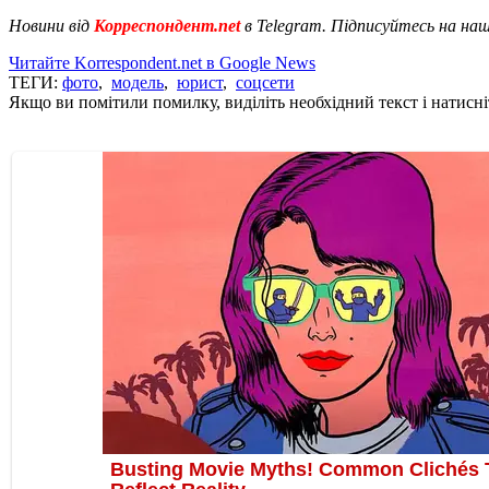
Новини від
Корреспондент.net
в Telegram. Підписуйтесь на на
Читайте Korrespondent.net в Google News
ТЕГИ:
фото
,
модель
,
юрист
,
соцсети
Якщо ви помітили помилку, виділіть необхідний текст і натисніт