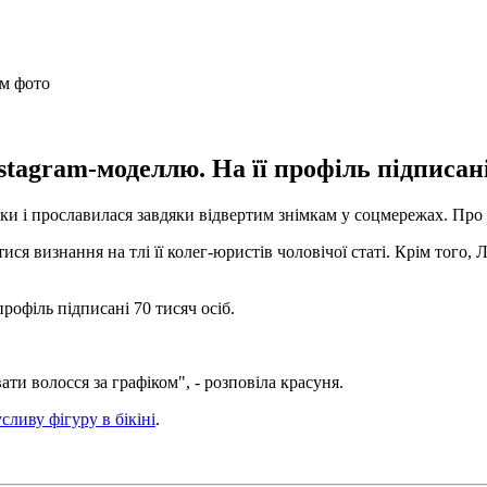
tagram-моделлю. На її профіль підписані
ки і прославилася завдяки відвертим знімкам у соцмережах. Про
ися визнання на тлі її колег-юристів чоловічої статі. Крім того,
рофіль підписані 70 тисяч осіб.
и волосся за графіком", - розповіла красуня.
сливу фігуру в бікіні
.