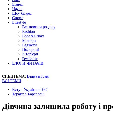
Бізнес
Наука
Шоу-бізнес
Спорт
Lifestyle
Всі новини розділу
Fashion
Food&Drinks
Мотори
Гаджети
Подорожі
Інтер'єри
Гемблінг
БЛОГИ ЧИТАЧІВ
СПЕЦТЕМА:
Війна в Ірані
ВСІ ТЕМИ
Вступ України в ЄС
Теракт в Барселоні
Дівчина залишила роботу і п