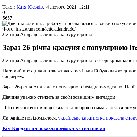
Текст:
Катя Юськів
, 4 лютого 2021, 12:11
0
5657
Фото: instagram.com/leticiadandrade/
Летиція Андраде залишила кар'єру юриста
Зараз 26-річна красуня є популярною Ins
Летиція Андраде залишила кар'єру юриста в сфері криміналісти
На такий крок дівчина зважилася, оскільки їй було важко домогт
соцмереж.
Зараз 26-річна Андраде є популярною Instagram-моделлю. На її п
Дівчина уважно стежить за своїм зовнішнім виглядом.
"Щодня я інтенсивно доглядаю за шкірою і намагаюся зволожуват
Як раніше повідомлялося,
українська каратистка показала споку
Кім Кардаш’ян показала знімки в стилі пін-ап