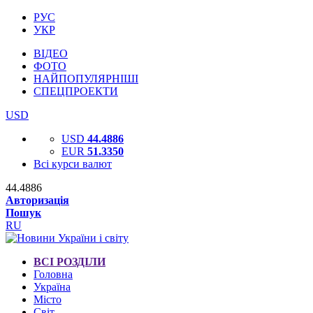
РУС
УКР
ВІДЕО
ФОТО
НАЙПОПУЛЯРНІШІ
СПЕЦПРОЕКТИ
USD
USD
44.4886
EUR
51.3350
Всі курси валют
44.4886
Авторизація
Пошук
RU
ВСІ РОЗДІЛИ
Головна
Україна
Місто
Світ