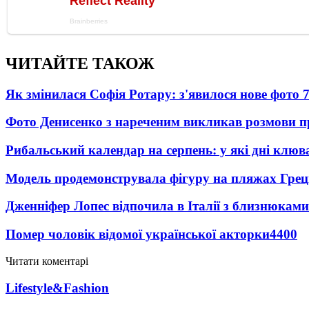
ЧИТАЙТЕ ТАКОЖ
Як змінилася Софія Ротару: з'явилося нове фото 7
Фото Денисенко з нареченим викликав розмови 
Рибальський календар на серпень: у які дні клю
Модель продемонструвала фігуру на пляжах Греці
Дженніфер Лопес відпочила в Італії з близнюками
Помер чоловік відомої української акторки
4400
Читати коментарі
Lifestyle&Fashion