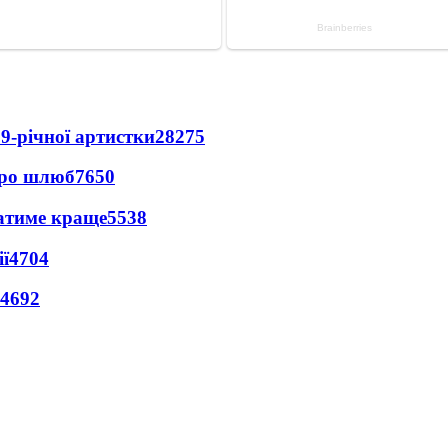
9-річної артистки
28275
про шлюб
7650
ватиме краще
5538
ї
4704
4692