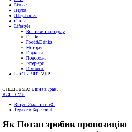
Бізнес
Наука
Шоу-бізнес
Спорт
Lifestyle
Всі новини розділу
Fashion
Food&Drinks
Мотори
Гаджети
Подорожі
Інтер'єри
Гемблінг
БЛОГИ ЧИТАЧІВ
СПЕЦТЕМА:
Війна в Ірані
ВСІ ТЕМИ
Вступ України в ЄС
Теракт в Барселоні
Як Потап зробив пропозицію