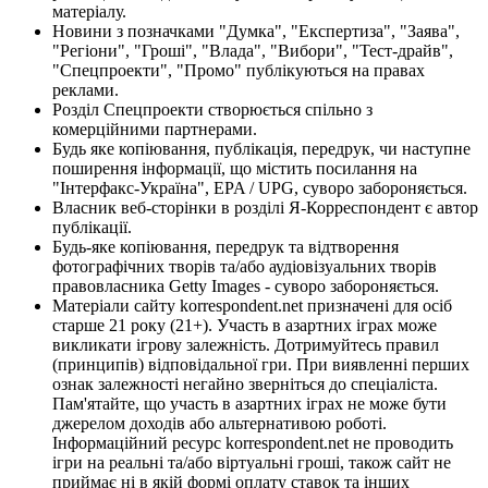
матеріалу.
Новини з позначками "Думка", "Експертиза", "Заява",
"Регіони", "Гроші", "Влада", "Вибори", "Тест-драйв",
"Спецпроекти", "Промо" публікуються на правах
реклами.
Розділ Спецпроекти створюється спільно з
комерційними партнерами.
Будь яке копіювання, публікація, передрук, чи наступне
поширення інформації, що містить посилання на
"Інтерфакс-Україна", EPA / UPG, суворо забороняється.
Власник веб-сторінки в розділі Я-Корреспондент є автор
публікації.
Будь-яке копіювання, передрук та відтворення
фотографічних творів та/або аудіовізуальних творів
правовласника Getty Images - суворо забороняється.
Матеріали сайту korrespondent.net призначені для осіб
старше 21 року (21+). Участь в азартних іграх може
викликати ігрову залежність. Дотримуйтесь правил
(принципів) відповідальної гри. При виявленні перших
ознак залежності негайно зверніться до спеціаліста.
Пам'ятайте, що участь в азартних іграх не може бути
джерелом доходів або альтернативою роботі.
Інформаційний ресурс korrespondent.net не проводить
ігри на реальні та/або віртуальні гроші, також сайт не
приймає ні в якій формі оплату ставок та інших