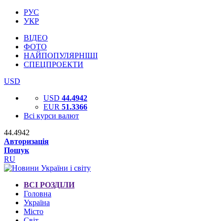
РУС
УКР
ВІДЕО
ФОТО
НАЙПОПУЛЯРНІШІ
СПЕЦПРОЕКТИ
USD
USD
44.4942
EUR
51.3366
Всі курси валют
44.4942
Авторизація
Пошук
RU
ВСІ РОЗДІЛИ
Головна
Україна
Місто
Світ