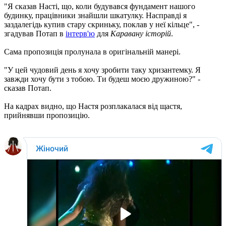
"Я сказав Насті, що, коли будувався фундамент нашого
будинку, працівники знайшли шкатулку. Насправді я
заздалегідь купив стару скриньку, поклав у неї кільце", -
згадував Потап в
інтерв'ю
для
Каравану історій
.
Сама пропозиція пролунала в оригінальній манері.
"У цей чудовий день я хочу зробити таку хризантемку. Я
завжди хочу бути з тобою. Ти будеш моєю дружиною?" -
сказав Потап.
На кадрах видно, що Настя розплакалася від щастя,
прийнявши пропозицію.