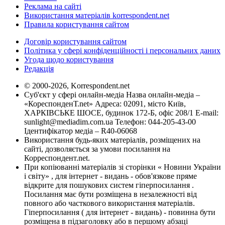
Реклама на сайті
Використання матеріалів korrespondent.net
Правила користування сайтом
Договір користування сайтом
Політика у сфері конфіденційності і персональних даних
Угода щодо користування
Редакція
© 2000-2026, Korrespondent.net
Суб'єкт у сфері онлайн-медіа Назва онлайн-медіа –
«КореспонденТ.net» Адреса: 02091, місто Київ,
ХАРКІВСЬКЕ ШОСЕ, будинок 172-Б, офіс 208/1 E-mail:
sunlight@mediadim.com.ua
Телефон: 044-205-43-00
Ідентифікатор медіа – R40-06068
Використання будь-яких матеріалів, розміщених на
сайті, дозволяється за умови посилання на
Корреспондент.net.
При копіюванні матеріалів зі сторінки « Новини України
і світу» , для інтернет - видань - обов'язкове пряме
відкрите для пошукових систем гіперпосилання .
Посилання має бути розміщена в незалежності від
повного або часткового використання матеріалів.
Гіперпосилання ( для інтернет - видань) - повинна бути
розміщена в підзаголовку або в першому абзаці