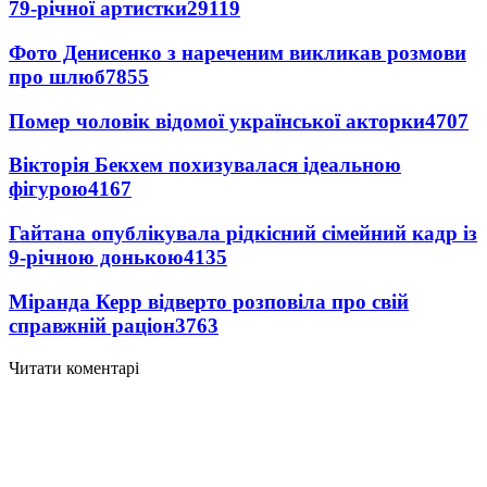
79-річної артистки
29119
Фото Денисенко з нареченим викликав розмови
про шлюб
7855
Помер чоловік відомої української акторки
4707
Вікторія Бекхем похизувалася ідеальною
фігурою
4167
Гайтана опублікувала рідкісний сімейний кадр із
9-річною донькою
4135
Міранда Керр відверто розповіла про свій
справжній раціон
3763
Читати коментарі