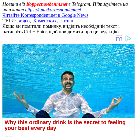
Новини від
Корреспондент.net
в Telegram. Підписуйтесь на
наш канал
https://t.me/korrespondentnet
Читайте Korrespondent.net в Google News
ТЕГИ:
видео
,
Каменских
,
Потап
Якщо ви помітили помилку, виділіть необхідний текст і
натисніть Ctrl + Enter, щоб повідомити про це редакцію.