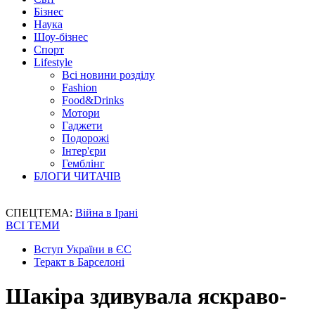
Бізнес
Наука
Шоу-бізнес
Спорт
Lifestyle
Всі новини розділу
Fashion
Food&Drinks
Мотори
Гаджети
Подорожі
Інтер'єри
Гемблінг
БЛОГИ ЧИТАЧІВ
СПЕЦТЕМА:
Війна в Ірані
ВСІ ТЕМИ
Вступ України в ЄС
Теракт в Барселоні
Шакіра здивувала яскраво-