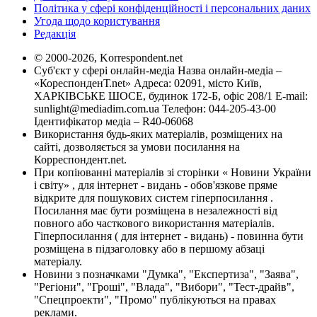
Політика у сфері конфіденційності і персональних даних
Угода щодо користування
Редакція
© 2000-2026, Korrespondent.net
Суб'єкт у сфері онлайн-медіа Назва онлайн-медіа –
«КореспонденТ.net» Адреса: 02091, місто Київ,
ХАРКІВСЬКЕ ШОСЕ, будинок 172-Б, офіс 208/1 E-mail:
sunlight@mediadim.com.ua
Телефон: 044-205-43-00
Ідентифікатор медіа – R40-06068
Використання будь-яких матеріалів, розміщених на
сайті, дозволяється за умови посилання на
Корреспондент.net.
При копіюванні матеріалів зі сторінки « Новини України
і світу» , для інтернет - видань - обов'язкове пряме
відкрите для пошукових систем гіперпосилання .
Посилання має бути розміщена в незалежності від
повного або часткового використання матеріалів.
Гіперпосилання ( для інтернет - видань) - повинна бути
розміщена в підзаголовку або в першому абзаці
матеріалу.
Новини з позначками "Думка", "Експертиза", "Заява",
"Регіони", "Гроші", "Влада", "Вибори", "Тест-драйв",
"Спецпроекти", "Промо" публікуються на правах
реклами.