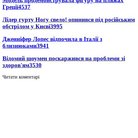
Модель продемонструвала фігуру на пляжах
Греції
4537
Лідер гурту Ногу свело! опинився під російським
обстрілом у Києві
3995
Дженніфер Лопес відпочила в Італії з
близнюками
3941
Відомий шоумен поскаржився на проблеми зі
здоров'ям
3530
Читати коментарі