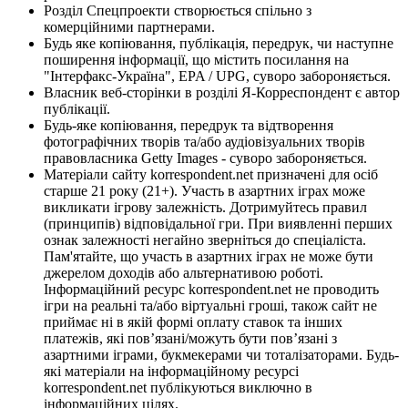
Розділ Спецпроекти створюється спільно з
комерційними партнерами.
Будь яке копіювання, публікація, передрук, чи наступне
поширення інформації, що містить посилання на
"Інтерфакс-Україна", EPA / UPG, суворо забороняється.
Власник веб-сторінки в розділі Я-Корреспондент є автор
публікації.
Будь-яке копіювання, передрук та відтворення
фотографічних творів та/або аудіовізуальних творів
правовласника Getty Images - суворо забороняється.
Матеріали сайту korrespondent.net призначені для осіб
старше 21 року (21+). Участь в азартних іграх може
викликати ігрову залежність. Дотримуйтесь правил
(принципів) відповідальної гри. При виявленні перших
ознак залежності негайно зверніться до спеціаліста.
Пам'ятайте, що участь в азартних іграх не може бути
джерелом доходів або альтернативою роботі.
Інформаційний ресурс korrespondent.net не проводить
ігри на реальні та/або віртуальні гроші, також сайт не
приймає ні в якій формі оплату ставок та інших
платежів, які пов’язані/можуть бути пов’язані з
азартними іграми, букмекерами чи тоталізаторами. Будь-
які матеріали на інформаційному ресурсі
korrespondent.net публікуються виключно в
інформаційних цілях.