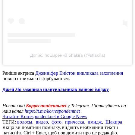
Допис, поширений Shakira (@shakira)
Раніше актриса
Дженніфер Еністон викликала захоплення
новою стрижкою і фарбуванням.
Джей Ло захопила шанувальників зміною іміджу
Новини від
Корреспондент.net
у Telegram. Підписуйтесь на
наш канал
https://t.me/korrespondentnet
Читайте Korrespondent.net в Google News
ТЕГИ:
волосы
,
видео
,
фото
,
прическа
,
имидж
,
Шакира
Якщо ви помітили помилку, виділіть необхідний текст і
натисніть Ctrl + Enter, щоб повідомити про це редакцію.