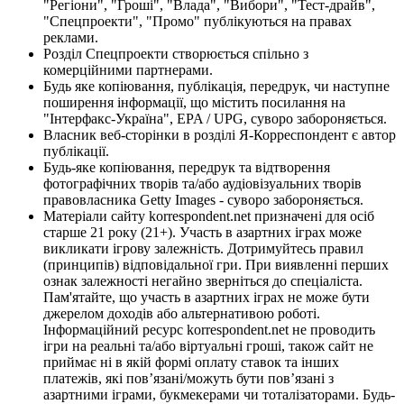
"Регіони", "Гроші", "Влада", "Вибори", "Тест-драйв",
"Спецпроекти", "Промо" публікуються на правах
реклами.
Розділ Спецпроекти створюється спільно з
комерційними партнерами.
Будь яке копіювання, публікація, передрук, чи наступне
поширення інформації, що містить посилання на
"Інтерфакс-Україна", EPA / UPG, суворо забороняється.
Власник веб-сторінки в розділі Я-Корреспондент є автор
публікації.
Будь-яке копіювання, передрук та відтворення
фотографічних творів та/або аудіовізуальних творів
правовласника Getty Images - суворо забороняється.
Матеріали сайту korrespondent.net призначені для осіб
старше 21 року (21+). Участь в азартних іграх може
викликати ігрову залежність. Дотримуйтесь правил
(принципів) відповідальної гри. При виявленні перших
ознак залежності негайно зверніться до спеціаліста.
Пам'ятайте, що участь в азартних іграх не може бути
джерелом доходів або альтернативою роботі.
Інформаційний ресурс korrespondent.net не проводить
ігри на реальні та/або віртуальні гроші, також сайт не
приймає ні в якій формі оплату ставок та інших
платежів, які пов’язані/можуть бути пов’язані з
азартними іграми, букмекерами чи тоталізаторами. Будь-