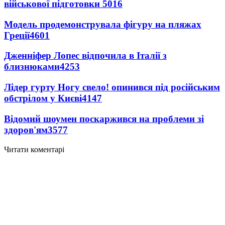
військової підготовки
5016
Модель продемонструвала фігуру на пляжах
Греції
4601
Дженніфер Лопес відпочила в Італії з
близнюками
4253
Лідер гурту Ногу свело! опинився під російським
обстрілом у Києві
4147
Відомий шоумен поскаржився на проблеми зі
здоров'ям
3577
Читати коментарі