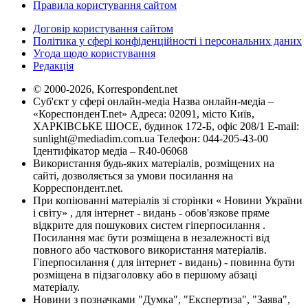
Правила користування сайтом
Договір користування сайтом
Політика у сфері конфіденційності і персональних даних
Угода щодо користування
Редакція
© 2000-2026, Korrespondent.net
Суб'єкт у сфері онлайн-медіа Назва онлайн-медіа –
«КореспонденТ.net» Адреса: 02091, місто Київ,
ХАРКІВСЬКЕ ШОСЕ, будинок 172-Б, офіс 208/1 E-mail:
sunlight@mediadim.com.ua
Телефон: 044-205-43-00
Ідентифікатор медіа – R40-06068
Використання будь-яких матеріалів, розміщених на
сайті, дозволяється за умови посилання на
Корреспондент.net.
При копіюванні матеріалів зі сторінки « Новини України
і світу» , для інтернет - видань - обов'язкове пряме
відкрите для пошукових систем гіперпосилання .
Посилання має бути розміщена в незалежності від
повного або часткового використання матеріалів.
Гіперпосилання ( для інтернет - видань) - повинна бути
розміщена в підзаголовку або в першому абзаці
матеріалу.
Новини з позначками "Думка", "Експертиза", "Заява",