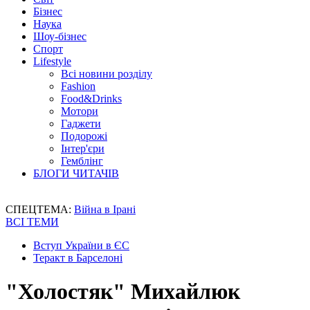
Бізнес
Наука
Шоу-бізнес
Спорт
Lifestyle
Всі новини розділу
Fashion
Food&Drinks
Мотори
Гаджети
Подорожі
Інтер'єри
Гемблінг
БЛОГИ ЧИТАЧІВ
СПЕЦТЕМА:
Війна в Ірані
ВСІ ТЕМИ
Вступ України в ЄС
Теракт в Барселоні
"Холостяк" Михайлюк