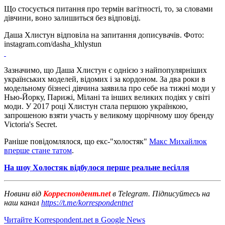
Що стосується питання про термін вагітності, то, за словами
дівчини, воно залишиться без відповіді.
Даша Хлистун відповіла на запитання дописувачів. Фото:
instagram.com/dasha_khlystun
Зазначимо, що Даша Хлистун є однією з найпопулярніших
українських моделей, відомих і за кордоном. За два роки в
модельному бізнесі дівчина заявила про себе на тижні моди у
Нью-Йорку, Парижі, Мілані та інших великих подіях у світі
моди. У 2017 році Хлистун стала першою українкою,
запрошеною взяти участь у великому щорічному шоу бренду
Victoria's Secret.
Раніше повідомлялося, що екс-"холостяк"
Макс Михайлюк
вперше стане татом
.
На шоу Холостяк відбулося перше реальне весілля
Новини від
Корреспондент.net
в Telegram. Підписуйтесь на
наш канал
https://t.me/korrespondentnet
Читайте Korrespondent.net в Google News