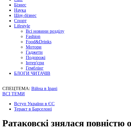
Бізнес
Наука
Шоу-бізнес
Спорт
Lifestyle
Всі новини розділу
Fashion
Food&Drinks
Мотори
Гаджети
Подорожі
Інтер'єри
Гемблінг
БЛОГИ ЧИТАЧІВ
СПЕЦТЕМА:
Війна в Ірані
ВСІ ТЕМИ
Вступ України в ЄС
Теракт в Барселоні
Ратаковскі знялася повністю о