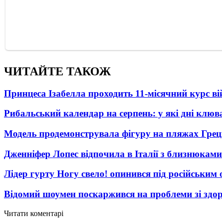
ЧИТАЙТЕ ТАКОЖ
Принцеса Ізабелла проходить 11-місячний курс ві
Рибальський календар на серпень: у які дні клю
Модель продемонструвала фігуру на пляжах Греці
Дженніфер Лопес відпочила в Італії з близнюками
Лідер гурту Ногу свело! опинився під російським 
Відомий шоумен поскаржився на проблеми зі здо
Читати коментарі