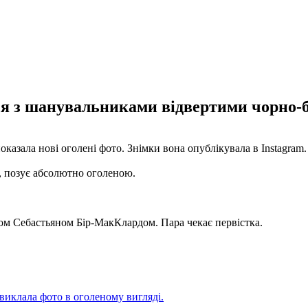
ся з шанувальниками відвертими чорно-
показала нові оголені фото. Знімки вона опублікувала в Instagram.
і, позує абсолютно оголеною.
ром Себастьяном Бір-МакКлардом. Пара чекає первістка.
виклала фото в оголеному вигляді.