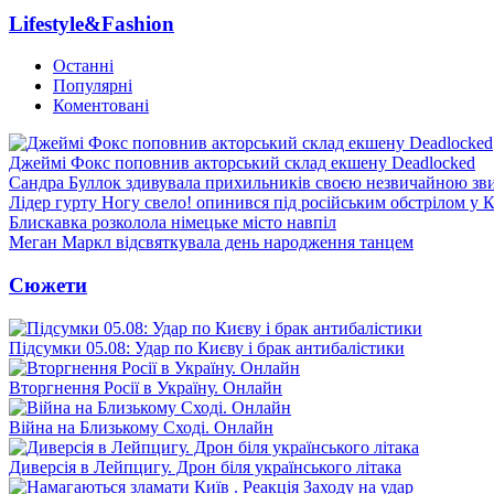
Lifestyle&Fashion
Останні
Популярні
Коментовані
Джеймі Фокс поповнив акторський склад екшену Deadlocked
Сандра Буллок здивувала прихильників своєю незвичайною зв
Лідер гурту Ногу свело! опинився під російським обстрілом у 
Блискавка розколола німецьке місто навпіл
Меган Маркл відсвяткувала день народження танцем
Сюжети
Підсумки 05.08: Удар по Києву і брак антибалістики
Вторгнення Росії в Україну. Онлайн
Війна на Близькому Сході. Онлайн
Диверсія в Лейпцигу. Дрон біля українського літака