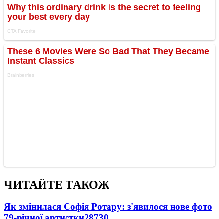
ЧИТАЙТЕ ТАКОЖ
Як змінилася Софія Ротару: з'явилося нове фото
79-річної артистки
28730