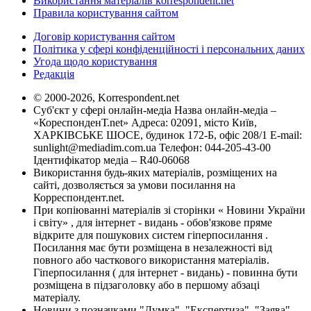
Використання матеріалів korrespondent.net
Правила користування сайтом
Договір користування сайтом
Політика у сфері конфіденційності і персональних даних
Угода щодо користування
Редакція
© 2000-2026, Korrespondent.net
Суб'єкт у сфері онлайн-медіа Назва онлайн-медіа –
«КореспонденТ.net» Адреса: 02091, місто Київ,
ХАРКІВСЬКЕ ШОСЕ, будинок 172-Б, офіс 208/1 E-mail:
sunlight@mediadim.com.ua
Телефон: 044-205-43-00
Ідентифікатор медіа – R40-06068
Використання будь-яких матеріалів, розміщених на
сайті, дозволяється за умови посилання на
Корреспондент.net.
При копіюванні матеріалів зі сторінки « Новини України
і світу» , для інтернет - видань - обов'язкове пряме
відкрите для пошукових систем гіперпосилання .
Посилання має бути розміщена в незалежності від
повного або часткового використання матеріалів.
Гіперпосилання ( для інтернет - видань) - повинна бути
розміщена в підзаголовку або в першому абзаці
матеріалу.
Новини з позначками "Думка", "Експертиза", "Заява",