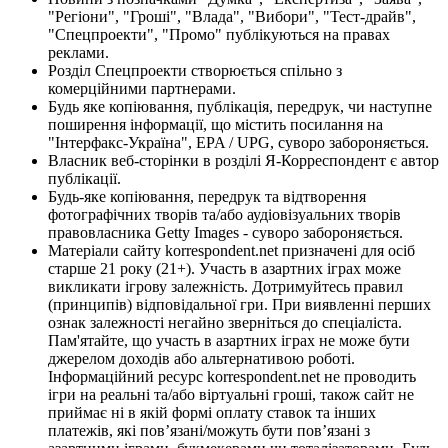
"Регіони", "Гроші", "Влада", "Вибори", "Тест-драйв",
"Спецпроекти", "Промо" публікуються на правах
реклами.
Розділ Спецпроекти створюється спільно з
комерційними партнерами.
Будь яке копіювання, публікація, передрук, чи наступне
поширення інформації, що містить посилання на
"Інтерфакс-Україна", EPA / UPG, суворо забороняється.
Власник веб-сторінки в розділі Я-Корреспондент є автор
публікації.
Будь-яке копіювання, передрук та відтворення
фотографічних творів та/або аудіовізуальних творів
правовласника Getty Images - суворо забороняється.
Матеріали сайту korrespondent.net призначені для осіб
старше 21 року (21+). Участь в азартних іграх може
викликати ігрову залежність. Дотримуйтесь правил
(принципів) відповідальної гри. При виявленні перших
ознак залежності негайно зверніться до спеціаліста.
Пам'ятайте, що участь в азартних іграх не може бути
джерелом доходів або альтернативою роботі.
Інформаційний ресурс korrespondent.net не проводить
ігри на реальні та/або віртуальні гроші, також сайт не
приймає ні в якій формі оплату ставок та інших
платежів, які пов’язані/можуть бути пов’язані з