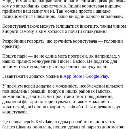
У додатку можна відправляти повідомлення або реакцію будь-
кому з вподобаних користувачів. Інший користувач вирішує
приймати ваш запит чи ні. Так можна просто і швидко
познайомитися з людиною, якщо ви один одного вподобали.
Користувачі також можуть залишатися інкогніто, таким чином
вибрати самому, з ким хотілося б почати спілкування.
Розробники говорять, що зручність користувача — головний
орієнтир.
Пошук пари — це не єдина мета програми, як наприклад, у
наших прямих конкурентів Tinder і Badoo. Це додаток для
знайомства, нетворкінгу, спілкування і пошуку пари.
Завантажити додаток можна в
App Store
і
Google Play.
У преміум версії додатка є можливість необмеженої кількості
повідомлень і реакцій, пошук в інших районах і містах,
можливість дізнатися, чи прочитано твоє повідомлення,
додаткові фільтри по користувачах, а також можливість
ховатися від всіх інших користувачів або тільки деяких груп
користувачів.
Це перша версія Kyivdate, згодом розробники анонсують
багато цікавих оновлень, пошук ідеальної пари за допомогою