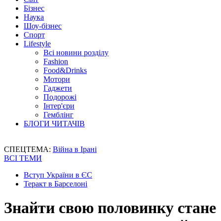
Бізнес
Наука
Шоу-бізнес
Спорт
Lifestyle
Всі новини розділу
Fashion
Food&Drinks
Мотори
Гаджети
Подорожі
Інтер'єри
Гемблінг
БЛОГИ ЧИТАЧІВ
СПЕЦТЕМА:
Війна в Ірані
ВСІ ТЕМИ
Вступ України в ЄС
Теракт в Барселоні
Знайти свою половинку стане