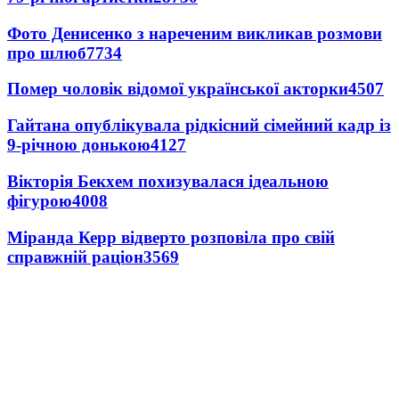
Фото Денисенко з нареченим викликав розмови
про шлюб
7734
Помер чоловік відомої української акторки
4507
Гайтана опублікувала рідкісний сімейний кадр із
9-річною донькою
4127
Вікторія Бекхем похизувалася ідеальною
фігурою
4008
Міранда Керр відверто розповіла про свій
справжній раціон
3569