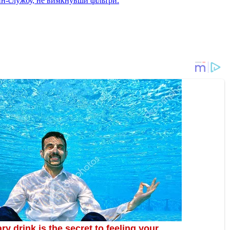
йн-службу, не вимкнувши фільтри.