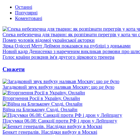
Останні
Популярні
Коментовані
Спека небезпечна для тварин: як розпізнати перегрів у кота чи 
Помер чоловік відомої української акторки
Зірка Одіссеї Метт Деймон показався на публіці з доньками
Новий кадр Денисенко з нареченим викликав розмови про шл
Голос країни розкрив ім'я другого зіркового тренера
Сюжети
Загадковий звук вибуху налякав Москву: що це було
Вторгнення Росії в Україну. Онлайн
Війна на Близькому Сході. Онлайн
Підсумки 06.08: Санкції проти РФ і дрон у Лейпцигу
Бенкет генералів. Наслідки вибуху в Москві