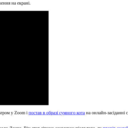
ення на екрані.
ьтром у Zoom і
постав в образі сумного кота
на онлайн-засіданні 