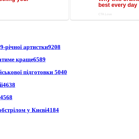
9-річної артистки
9208
ватиме краще
6589
йськової підготовки
5040
ї
4638
4568
обстрілом у Києві
4184