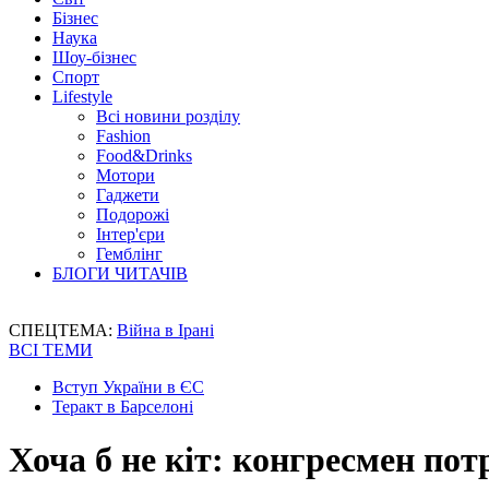
Бізнес
Наука
Шоу-бізнес
Спорт
Lifestyle
Всі новини розділу
Fashion
Food&Drinks
Мотори
Гаджети
Подорожі
Інтер'єри
Гемблінг
БЛОГИ ЧИТАЧІВ
СПЕЦТЕМА:
Війна в Ірані
ВСІ ТЕМИ
Вступ України в ЄС
Теракт в Барселоні
Хоча б не кіт: конгресмен по