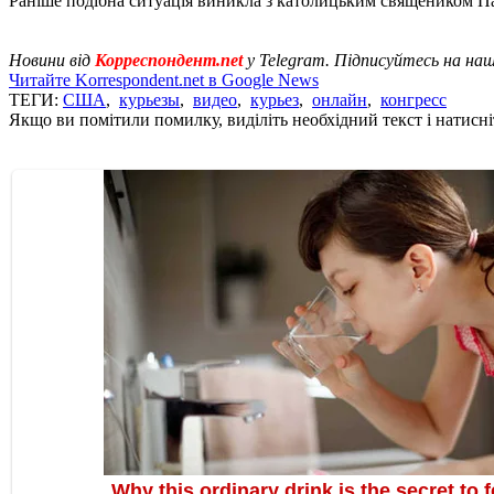
Раніше подібна ситуація виникла з католицьким священиком Па
Новини від
Корреспондент.net
у Telegram. Підписуйтесь на на
Читайте Korrespondent.net в Google News
ТЕГИ:
США
,
курьезы
,
видео
,
курьез
,
онлайн
,
конгресс
Якщо ви помітили помилку, виділіть необхідний текст і натисніт