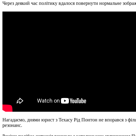
Через деякий час політику вдалося повернути нормальне зображ
Нагадаємо, днями юрист з Техасу Рід Понтон не впорався з філ
резонанс.