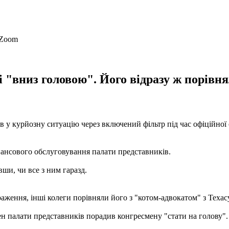
 "вниз головою". Його відразу ж порівня
 курйозну ситуацію через включений фільтр під час офіційної о
фінансового обслуговування палати представників.
ши, чи все з ним гаразд.
аження, інші колеги порівняли його з "котом-адвокатом" з Техасу
лен палати представників порадив конгресмену "стати на голову".