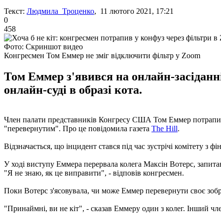
Текст:
Людмила Троценко
, 11 лютого 2021, 17:21
0
458
Фото: Скриншот видео
Конгресмен Том Еммер не зміг відключити фільтр у Zoom
Том Еммер з'явився на онлайн-засіданні
онлайн-суді в образі кота.
Член палати представників Конгресу США Том Еммер потрапив у
"перевернутим". Про це повідомила газета
The Hill
.
Відзначається, що інцидент стався під час зустрічі комітету з 
У ході виступу Еммера перервала колега Максін Вотерс, запитав
"Я не знаю, як це виправити", - відповів конгресмен.
Поки Вотерс з'ясовувала, чи може Еммер перевернути своє зобр
"Принаймні, ви не кіт", - сказав Еммеру один з колег. Інший ч