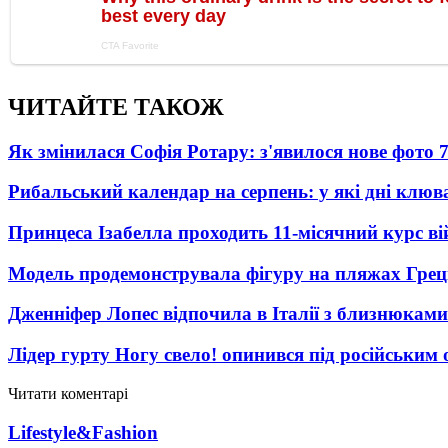
ЧИТАЙТЕ ТАКОЖ
Як змінилася Софія Ротару: з'явилося нове фото 7
Рибальський календар на серпень: у які дні клю
Принцеса Ізабелла проходить 11-місячний курс ві
Модель продемонструвала фігуру на пляжах Греці
Дженніфер Лопес відпочила в Італії з близнюками
Лідер гурту Ногу свело! опинився під російським 
Читати коментарі
Lifestyle&Fashion