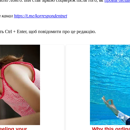
оло Лонго. Він став зіркою соцмереж після того, як
провів онла
ш канал
https://t.me/korrespondentnet
ь Ctrl + Enter, щоб повідомити про це редакцію.