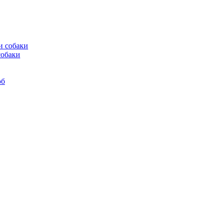
собаки
юб