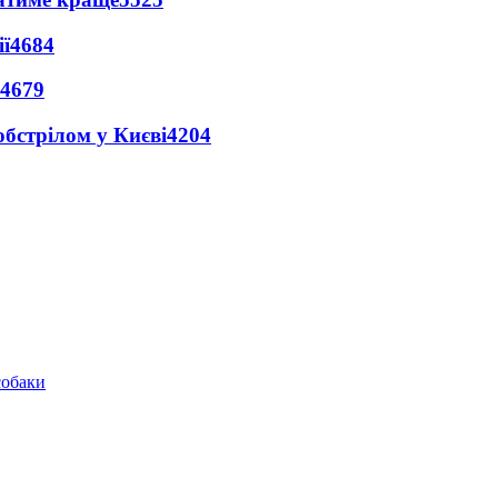
ї
4684
4679
обстрілом у Києві
4204
собаки