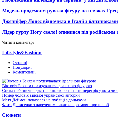
Модель продемонструвала фігуру на пляжах Греці
Дженніфер Лопес відпочила в Італії з близнюками
Лідер гурту Ногу свело! опинився під російським 
Читати коментарі
Lifestyle&Fashion
Останні
Популярні
Коментовані
Вікторія Бекхем похизувалася ідеальною фігурою
Спека небезпечна для тварин: як розпізнати перегрів у кота чи 
Помер чоловік відомої української акторки
Метт Деймон показався на публіці з доньками
Фото Денисенко з нареченим викликав розмови про шлюб
Сюжети