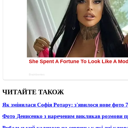
ЧИТАЙТЕ ТАКОЖ
Як змінилася Софія Ротару: з'явилося нове фото 7
Фото Денисенко з нареченим викликав розмови 
Рибальський календар на серпень: у які дні клю