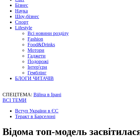
Бізнес
Наука
Шоу-бізнес
Спорт
Lifestyle
Всі новини розділу
Fashion
Food&Drinks
Мотори
Гаджети
Подорожі
Інтер'єри
Гемблінг
БЛОГИ ЧИТАЧІВ
СПЕЦТЕМА:
Війна в Ірані
ВСІ ТЕМИ
Вступ України в ЄС
Теракт в Барселоні
Відома топ-модель засвітилася