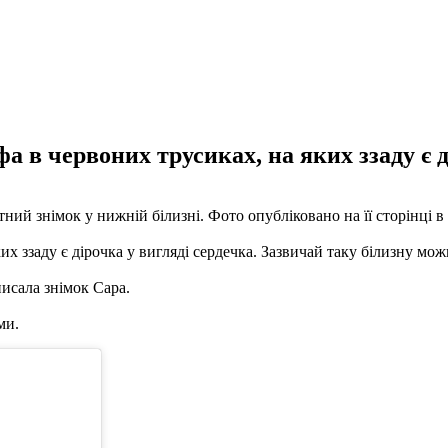
 в червоних трусиках, на яких ззаду є д
ий знімок у нижній білизні. Фото опубліковано на її сторінці в 
х ззаду є дірочка у вигляді сердечка. Зазвичай таку білизну мож
писала знімок Сара.
ми.