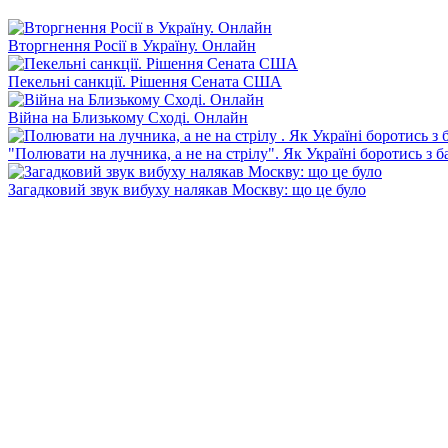
Вторгнення Росії в Україну. Онлайн
Пекельні санкції. Рішення Сената США
Війна на Близькому Сході. Онлайн
"Полювати на лучника, а не на стрілу". Як Україні боротись з 
Загадковий звук вибуху налякав Москву: що це було