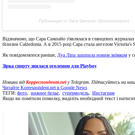
Публикация от Sara Sampaio (@sarasampaio)
Відзначимо, що Сара Сампайо з'являлася в глянцевих журналах зі
білизни Calzedoniа. А в 2015 році Сара стала ангелом Victoria's S
Як повідомлялося раніше,
Дуа Ліпа захопила новим знімком
у с
Зірка спорту знялася оголеною для Playboy
Новини від
Корреспондент.net
у Telegram. Підписуйтесь на на
Читайте Korrespondent.net в Google News
ТЕГИ:
фото
,
нижнее белье
,
супермодель
,
Инстаграм
Якщо ви помітили помилку, виділіть необхідний текст і натисніт