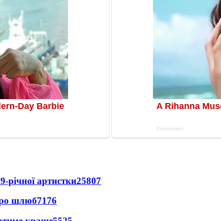
9-річної артистки
25807
про шлюб
7176
ватиме краще
5525