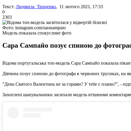
Текст:
Людмила Троценко
, 11 лютого 2021, 17:33
0
2303
Фото: instagram.com/sarasampaio
Модель показала спокусливе фото
Сара Сампайо позує спиною до фотографа
Відома португальська топ-модель Сара Сампайо показала пікантн
Дівчина позує спиною до фотографа в червоних трусиках, на яки
"День Святого Валентина не за горами? У тебе є плани?", - під
Захоплені шанувальники засипали модель втішними коментаря