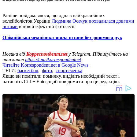
Раніше повідомлялося, що одна з найкрасивіших
волейболісток України
Людмила Осачук похвалилася довгими
ногами
в новій ефектній фотосесії.
Олімпійська чемпіонка зняла штани без допомоги рук
Новини від
Корреспондент.net
у Telegram. Підписуйтесь на
наш канал
https://t.me/korrespondentnet
Читайте Korrespondent.net в Google News
ТЕГИ:
баскетбол
,
фото
,
спортсменка
Якщо ви помітили помилку, виділіть необхідний текст і
натисніть Ctrl + Enter, щоб повідомити про це редакцію.