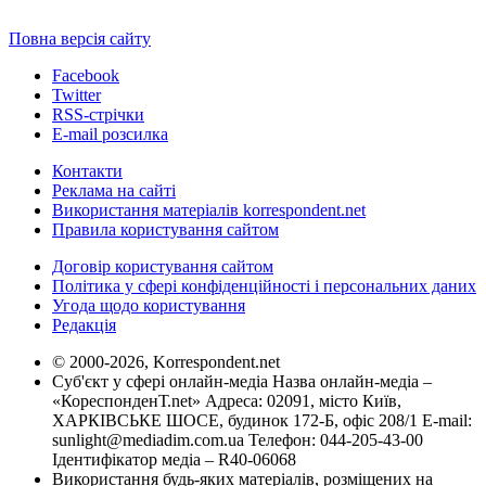
Повна версія сайту
Facebook
Twitter
RSS-стрічки
E-mail розсилка
Контакти
Реклама на сайті
Використання матеріалів korrespondent.net
Правила користування сайтом
Договір користування сайтом
Політика у сфері конфіденційності і персональних даних
Угода щодо користування
Редакція
© 2000-2026, Korrespondent.net
Суб'єкт у сфері онлайн-медіа Назва онлайн-медіа –
«КореспонденТ.net» Адреса: 02091, місто Київ,
ХАРКІВСЬКЕ ШОСЕ, будинок 172-Б, офіс 208/1 E-mail:
sunlight@mediadim.com.ua
Телефон: 044-205-43-00
Ідентифікатор медіа – R40-06068
Використання будь-яких матеріалів, розміщених на