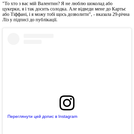
"То хто з вас мій Валентин? Я не люблю шоколад або
цукерки, я і так досить солодка. Але відведи мене до Картьє
або Тіффані, і я можу тобі щось дозволити", - вказала 29-річна
Ліз у підписі до публікації.
Переглянути цей допис в Instagram