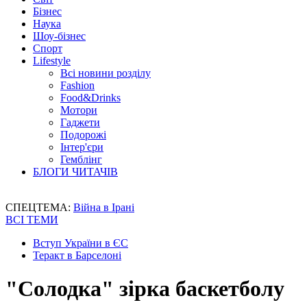
Бізнес
Наука
Шоу-бізнес
Спорт
Lifestyle
Всі новини розділу
Fashion
Food&Drinks
Мотори
Гаджети
Подорожі
Інтер'єри
Гемблінг
БЛОГИ ЧИТАЧІВ
СПЕЦТЕМА:
Війна в Ірані
ВСІ ТЕМИ
Вступ України в ЄС
Теракт в Барселоні
"Солодка" зірка баскетболу