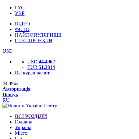
РУС
УКР
ВІДЕО
ФОТО
НАЙПОПУЛЯРНІШІ
СПЕЦПРОЕКТИ
USD
USD
44.4962
EUR
51.3814
Всі курси валют
44.4962
Авторизація
Пошук
RU
ВСІ РОЗДІЛИ
Головна
Україна
Місто
Світ