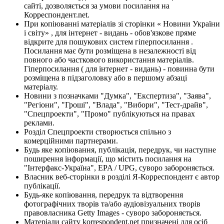
сайті, дозволяється за умови посилання на
Корреспондент.net.
При копіюванні матеріалів зі сторінки « Новини України
і світу» , для інтернет - видань - обов'язкове пряме
відкрите для пошукових систем гіперпосилання .
Посилання має бути розміщена в незалежності від
повного або часткового використання матеріалів.
Гіперпосилання ( для інтернет - видань) - повинна бути
розміщена в підзаголовку або в першому абзаці
матеріалу.
Новини з позначками "Думка", "Експертиза", "Заява",
"Регіони", "Гроші", "Влада", "Вибори", "Тест-драйв",
"Спецпроекти", "Промо" публікуються на правах
реклами.
Розділ Спецпроекти створюється спільно з
комерційними партнерами.
Будь яке копіювання, публікація, передрук, чи наступне
поширення інформації, що містить посилання на
"Інтерфакс-Україна", EPA / UPG, суворо забороняється.
Власник веб-сторінки в розділі Я-Корреспондент є автор
публікації.
Будь-яке копіювання, передрук та відтворення
фотографічних творів та/або аудіовізуальних творів
правовласника Getty Images - суворо забороняється.
Матеріали сайту korrespondent.net призначені для осіб