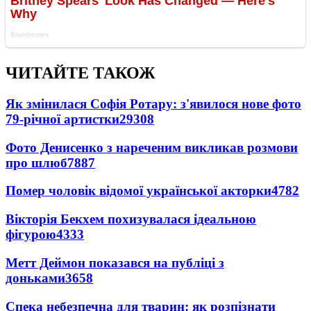
ЧИТАЙТЕ ТАКОЖ
Як змінилася Софія Ротару: з'явилося нове фото
79-річної артистки
29308
Фото Денисенко з нареченим викликав розмови
про шлюб
7887
Помер чоловік відомої української акторки
4782
Вікторія Бекхем похизувалася ідеальною
фігурою
4333
Метт Деймон показався на публіці з
доньками
3658
Спека небезпечна для тварин: як розпізнати