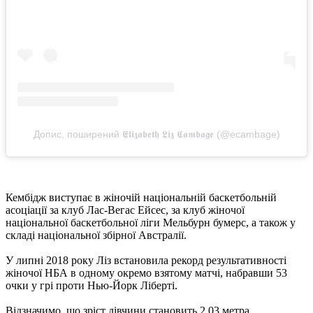
Допис, поширений 𝕰𝖑𝖎𝖟𝖆𝖇𝖊𝖙𝖍 𝕷𝖎𝖟 𝕮𝖆𝖒𝖇𝖆𝖌𝖊 (@ecambage)
Кембідж виступає в жіночій національній баскетбольній
асоціації за клуб Лас-Вегас Ейсес, за клуб жіночої
національної баскетбольної ліги Мельбурн бумерс, а також у
складі національної збірної Австралії.
У липні 2018 року Ліз встановила рекорд результативності
жіночої НБА в одному окремо взятому матчі, набравши 53
очки у грі проти Нью-Йорк Ліберті.
Відзначимо, що зріст дівчини становить 2,03 метра.