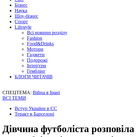
Бізнес
Наука
Шоу-бізнес
Спорт
Lifestyle
Всі новини розділу
Fashion
Food&Drinks
Мотори
Гаджети
Подорожі
Інтер'єри
Гемблінг
БЛОГИ ЧИТАЧІВ
СПЕЦТЕМА:
Війна в Ірані
ВСІ ТЕМИ
Вступ України в ЄС
Теракт в Барселоні
Дівчина футболіста розповіла