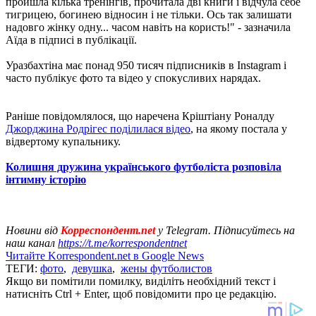
пройшла кілька тренінгів, прочитала дві книги і відчула себе
тигрицею, богинею відносин і не тільки. Ось так залишати
надовго жінку одну... часом навіть на користь!" - зазначила
Аїда в підписі в публікації.
Уразбахтіна має понад 950 тисяч підписників в Instagram і
часто публікує фото та відео у спокусливих нарядах.
Раніше повідомлялося, що наречена Кріштіану Роналду
Джорджина Родрігес поділилася відео
, на якому постала у
відвертому купальнику.
Колишня дружина українського футболіста розповіла
інтимну історію
Новини від
Корреспондент.net
у Telegram. Підписуйтесь на
наш канал
https://t.me/korrespondentnet
Читайте Korrespondent.net в Google News
ТЕГИ:
фото
,
девушка
,
жены футболистов
Якщо ви помітили помилку, виділіть необхідний текст і
натисніть Ctrl + Enter, щоб повідомити про це редакцію.