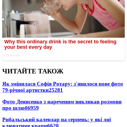
ЧИТАЙТЕ ТАКОЖ
Як змінилася Софія Ротару: з'явилося нове фото
79-річної артистки
25281
Фото Денисенко з нареченим викликав розмови
про шлюб
6959
Рибальський календар на серпень: у які дні
клюватиме краще
6620