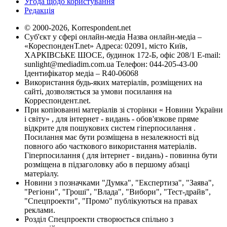
Угода щодо користування
Редакція
© 2000-2026, Korrespondent.net
Суб'єкт у сфері онлайн-медіа Назва онлайн-медіа –
«КореспонденТ.net» Адреса: 02091, місто Київ,
ХАРКІВСЬКЕ ШОСЕ, будинок 172-Б, офіс 208/1 E-mail:
sunlight@mediadim.com.ua
Телефон: 044-205-43-00
Ідентифікатор медіа – R40-06068
Використання будь-яких матеріалів, розміщених на
сайті, дозволяється за умови посилання на
Корреспондент.net.
При копіюванні матеріалів зі сторінки « Новини України
і світу» , для інтернет - видань - обов'язкове пряме
відкрите для пошукових систем гіперпосилання .
Посилання має бути розміщена в незалежності від
повного або часткового використання матеріалів.
Гіперпосилання ( для інтернет - видань) - повинна бути
розміщена в підзаголовку або в першому абзаці
матеріалу.
Новини з позначками "Думка", "Експертиза", "Заява",
"Регіони", "Гроші", "Влада", "Вибори", "Тест-драйв",
"Спецпроекти", "Промо" публікуються на правах
реклами.
Розділ Спецпроекти створюється спільно з