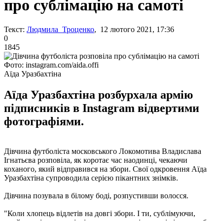
про сублімацію на самоті
Текст:
Людмила Троценко
, 12 лютого 2021, 17:36
0
1845
Фото: instagram.com/aida.offi
Аїда Уразбахтіна
Аїда Уразбахтіна розбурхала армію
підписників в Instagram відвертими
фотографіями.
Дівчина футболіста московського Локомотива Владислава
Ігнатьєва розповіла, як коротає час наодинці, чекаючи
коханого, який відправився на збори. Свої одкровення Аїда
Уразбахтіна супроводила серією пікантних знімків.
Дівчина позувала в білому боді, розпустивши волосся.
"Коли хлопець відлетів на довгі збори. І ти, сублімуючи,