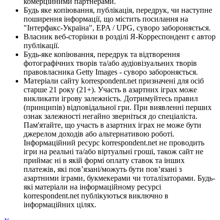
комерційними партнерами.
Будь яке копіювання, публікація, передрук, чи наступне
поширення інформації, що містить посилання на
"Інтерфакс-Україна", EPA / UPG, суворо забороняється.
Власник веб-сторінки в розділі Я-Корреспондент є автор
публікації.
Будь-яке копіювання, передрук та відтворення
фотографічних творів та/або аудіовізуальних творів
правовласника Getty Images - суворо забороняється.
Матеріали сайту korrespondent.net призначені для осіб
старше 21 року (21+). Участь в азартних іграх може
викликати ігрову залежність. Дотримуйтесь правил
(принципів) відповідальної гри. При виявленні перших
ознак залежності негайно зверніться до спеціаліста.
Пам'ятайте, що участь в азартних іграх не може бути
джерелом доходів або альтернативою роботі.
Інформаційний ресурс korrespondent.net не проводить
ігри на реальні та/або віртуальні гроші, також сайт не
приймає ні в якій формі оплату ставок та інших
платежів, які пов’язані/можуть бути пов’язані з
азартними іграми, букмекерами чи тоталізаторами. Будь-
які матеріали на інформаційному ресурсі
korrespondent.net публікуються виключно в
інформаційних цілях.