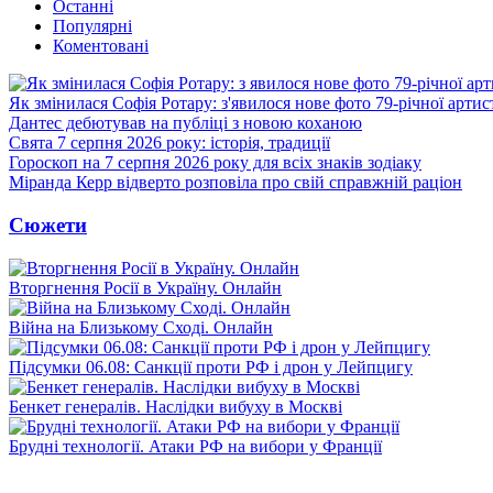
Останні
Популярні
Коментовані
Як змінилася Софія Ротару: з'явилося нове фото 79-річної артис
Дантес дебютував на публіці з новою коханою
Свята 7 серпня 2026 року: історія, традиції
Гороскоп на 7 серпня 2026 року для всіх знаків зодіаку
Міранда Керр відверто розповіла про свій справжній раціон
Сюжети
Вторгнення Росії в Україну. Онлайн
Війна на Близькому Сході. Онлайн
Підсумки 06.08: Санкції проти РФ і дрон у Лейпцигу
Бенкет генералів. Наслідки вибуху в Москві
Брудні технології. Атаки РФ на вибори у Франції