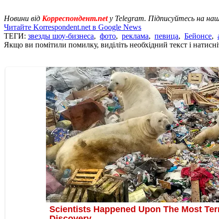
Новини від
Корреспондент.net
у Telegram. Підписуйтесь на на
Читайте Korrespondent.net в Google News
ТЕГИ:
звезды шоу-бизнеса
,
фото
,
реклама
,
певица
,
Бейонсе
,
Якщо ви помітили помилку, виділіть необхідний текст і натисніт