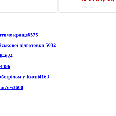
ватиме краще
6575
йськової підготовки
5032
ї
4624
4496
обстрілом у Києві
4163
ров'ям
3600