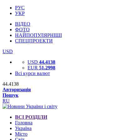
РУС
УКР
ВІДЕО
ФОТО
НАЙПОПУЛЯРНІШІ
СПЕЦПРОЕКТИ
USD
USD
44.4138
EUR
51.2998
Всі курси валют
44.4138
Авторизація
Пошук
RU
ВСІ РОЗДІЛИ
Головна
Україна
Місто
Світ