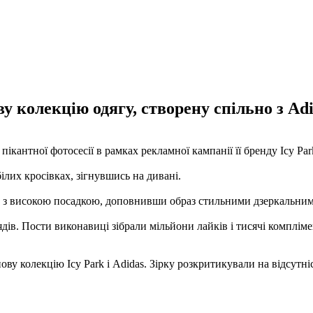
 колекцію одягу, створену спільно з Adi
кантної фотосесії в рамках рекламної кампанії її бренду Icy Park
білих кросівках, зігнувшись на дивані.
ки з високою посадкою, доповнивши образ стильними дзеркальни
дів. Пости виконавиці зібрали мільйони лайків і тисячі компліме
ову колекцію Icy Park і Adidas. Зірку розкритикували на відсутні