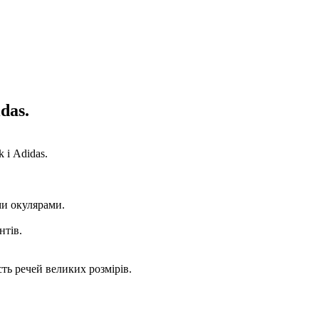
das.
 і Adidas.
ми окулярами.
нтів.
сть речей великих розмірів.