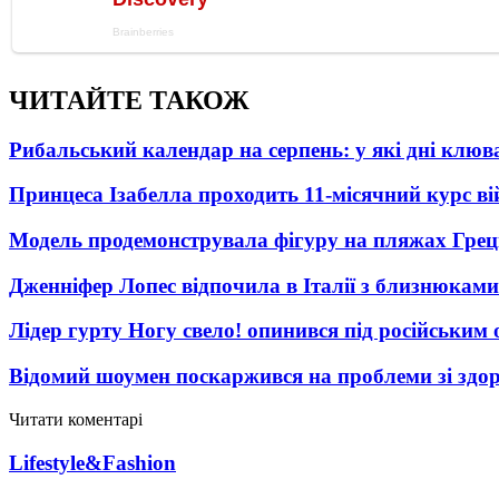
ЧИТАЙТЕ ТАКОЖ
Рибальський календар на серпень: у які дні клю
Принцеса Ізабелла проходить 11-місячний курс ві
Модель продемонструвала фігуру на пляжах Греці
Дженніфер Лопес відпочила в Італії з близнюками
Лідер гурту Ногу свело! опинився під російським 
Відомий шоумен поскаржився на проблеми зі здо
Читати коментарі
Lifestyle&Fashion