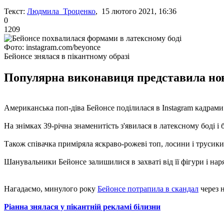
Текст:
Людмила Троценко
, 15 лютого 2021, 16:36
0
1209
Фото: instagram.com/beyonce
Бейонсе знялася в пікантному образі
Популярна виконавиця представила нову
Американська поп-діва Бейонсе поділилася в Instagram кадрами пі
На знімках 39-річна знаменитість з'явилася в латексному боді і 
Також співачка приміряла яскраво-рожеві топ, лосини і труси
Шанувальники Бейонсе залишилися в захваті від її фігури і наря
Нагадаємо, минулого року
Бейонсе потрапила в скандал
через н
Ріанна знялася у пікантній рекламі білизни