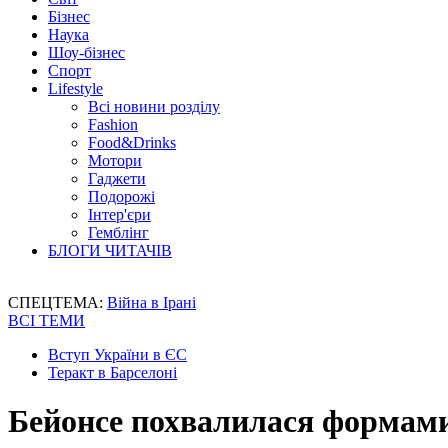
Бізнес
Наука
Шоу-бізнес
Спорт
Lifestyle
Всі новини розділу
Fashion
Food&Drinks
Мотори
Гаджети
Подорожі
Інтер'єри
Гемблінг
БЛОГИ ЧИТАЧІВ
СПЕЦТЕМА:
Війна в Ірані
ВСІ ТЕМИ
Вступ України в ЄС
Теракт в Барселоні
Бейонсе похвалилася формами