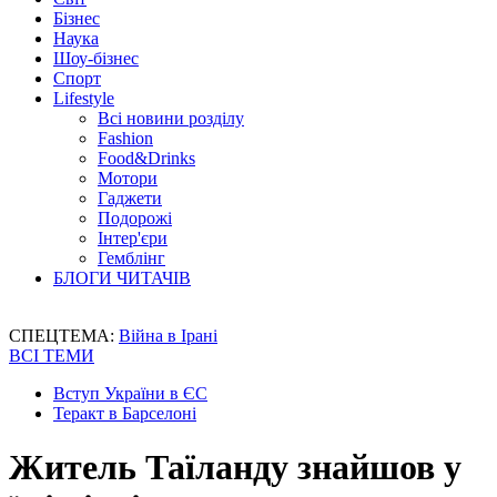
Бізнес
Наука
Шоу-бізнес
Спорт
Lifestyle
Всі новини розділу
Fashion
Food&Drinks
Мотори
Гаджети
Подорожі
Інтер'єри
Гемблінг
БЛОГИ ЧИТАЧІВ
СПЕЦТЕМА:
Війна в Ірані
ВСІ ТЕМИ
Вступ України в ЄС
Теракт в Барселоні
Житель Таїланду знайшов у