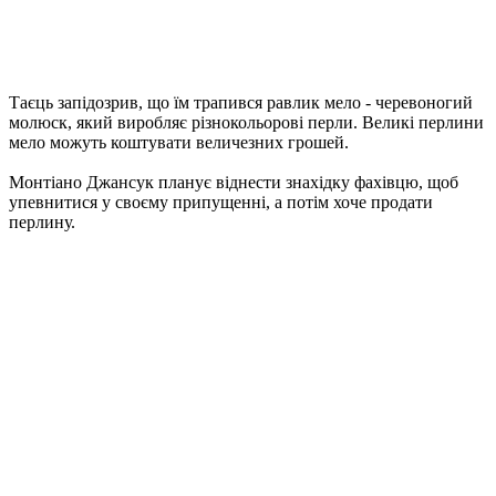
Таєць запідозрив, що їм трапився равлик мело - черевоногий
молюск, який виробляє різнокольорові перли. Великі перлини
мело можуть коштувати величезних грошей.
Монтіано Джансук планує віднести знахідку фахівцю, щоб
упевнитися у своєму припущенні, а потім хоче продати
перлину.