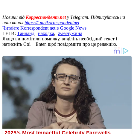
Новини від
Корреспондент.net
у Telegram. Підписуйтесь на
наш канал
https://t.me/korrespondentnet
Читайте Korrespondent.net в Google News
ТЕГИ:
Таиланд
,
находка
,
Жемчужина
Якщо ви помітили помилку, виділіть необхідний текст і
натисніть Ctrl + Enter, щоб повідомити про це редакцію.