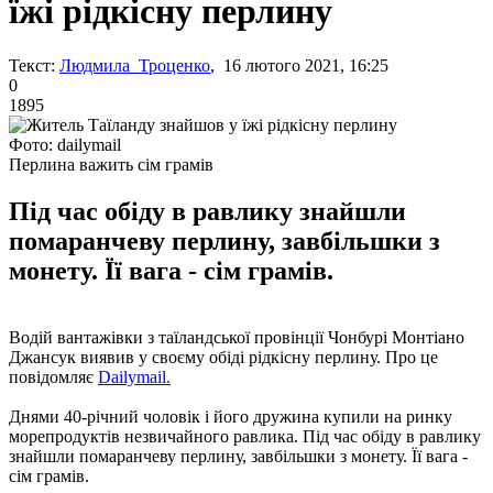
їжі рідкісну перлину
Текст:
Людмила Троценко
, 16 лютого 2021, 16:25
0
1895
Фото: dailymail
Перлина важить сім грамів
Під час обіду в равлику знайшли
помаранчеву перлину, завбільшки з
монету. Її вага - сім грамів.
Водій вантажівки з таїландської провінції Чонбурі Монтіано
Джансук виявив у своєму обіді рідкісну перлину. Про це
повідомляє
Dailymail.
Днями 40-річний чоловік і його дружина купили на ринку
морепродуктів незвичайного равлика. Під час обіду в равлику
знайшли помаранчеву перлину, завбільшки з монету. Її вага -
сім грамів.