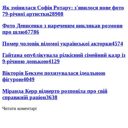
Як змінилася Софія Ротару: з'явилося нове фото
79-річної артистки
28908
Фото Денисенко з нареченим викликав розмови
про шлюб
7786
Помер чоловік відомої української акторки
4574
Гайтана опублікувала рідкісний сімейний кадр із
9-річною донькою
4129
Вікторія Бекхем похизувалася ідеальною
фігурою
4049
Міранда Керр відверто розповіла про свій
справжній раціон
3638
Читати коментарі