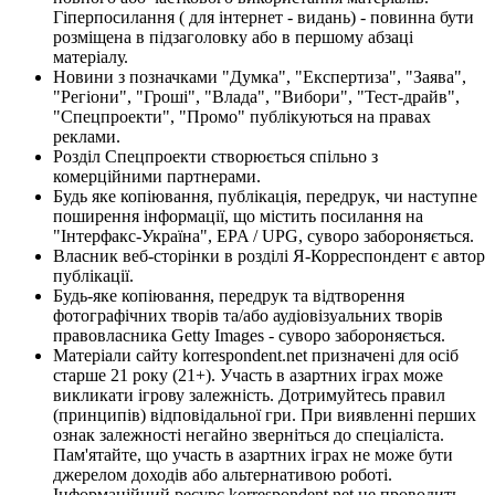
Гіперпосилання ( для інтернет - видань) - повинна бути
розміщена в підзаголовку або в першому абзаці
матеріалу.
Новини з позначками "Думка", "Експертиза", "Заява",
"Регіони", "Гроші", "Влада", "Вибори", "Тест-драйв",
"Спецпроекти", "Промо" публікуються на правах
реклами.
Розділ Спецпроекти створюється спільно з
комерційними партнерами.
Будь яке копіювання, публікація, передрук, чи наступне
поширення інформації, що містить посилання на
"Інтерфакс-Україна", EPA / UPG, суворо забороняється.
Власник веб-сторінки в розділі Я-Корреспондент є автор
публікації.
Будь-яке копіювання, передрук та відтворення
фотографічних творів та/або аудіовізуальних творів
правовласника Getty Images - суворо забороняється.
Матеріали сайту korrespondent.net призначені для осіб
старше 21 року (21+). Участь в азартних іграх може
викликати ігрову залежність. Дотримуйтесь правил
(принципів) відповідальної гри. При виявленні перших
ознак залежності негайно зверніться до спеціаліста.
Пам'ятайте, що участь в азартних іграх не може бути
джерелом доходів або альтернативою роботі.
Інформаційний ресурс korrespondent.net не проводить