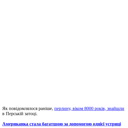
Як повідомлялося раніше,
перлину, віком 8000 років, знайшли
в Перській затоці.
Американка стала багатшою за допомогою однієї устриці