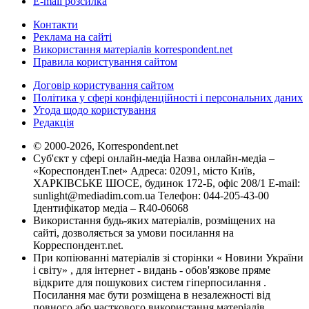
E-mail розсилка
Контакти
Реклама на сайті
Використання матеріалів korrespondent.net
Правила користування сайтом
Договір користування сайтом
Політика у сфері конфіденційності і персональних даних
Угода щодо користування
Редакція
© 2000-2026, Korrespondent.net
Суб'єкт у сфері онлайн-медіа Назва онлайн-медіа –
«КореспонденТ.net» Адреса: 02091, місто Київ,
ХАРКІВСЬКЕ ШОСЕ, будинок 172-Б, офіс 208/1 E-mail:
sunlight@mediadim.com.ua
Телефон: 044-205-43-00
Ідентифікатор медіа – R40-06068
Використання будь-яких матеріалів, розміщених на
сайті, дозволяється за умови посилання на
Корреспондент.net.
При копіюванні матеріалів зі сторінки « Новини України
і світу» , для інтернет - видань - обов'язкове пряме
відкрите для пошукових систем гіперпосилання .
Посилання має бути розміщена в незалежності від
повного або часткового використання матеріалів.