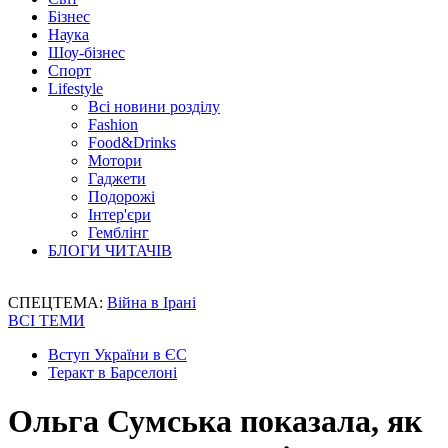
Бізнес
Наука
Шоу-бізнес
Спорт
Lifestyle
Всі новини розділу
Fashion
Food&Drinks
Мотори
Гаджети
Подорожі
Інтер'єри
Гемблінг
БЛОГИ ЧИТАЧІВ
СПЕЦТЕМА:
Війна в Ірані
ВСІ ТЕМИ
Вступ України в ЄС
Теракт в Барселоні
Ольга Сумська показала, як