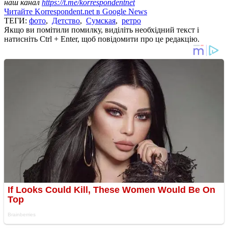
наш канал
https://t.me/korrespondentnet
Читайте Korrespondent.net в Google News
ТЕГИ:
фото
,
Детство
,
Сумская
,
ретро
Якщо ви помітили помилку, виділіть необхідний текст і
натисніть Ctrl + Enter, щоб повідомити про це редакцію.