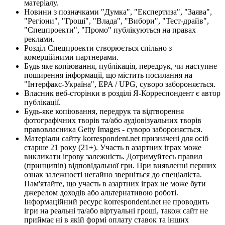
матеріалу.
Новини з позначками "Думка", "Експертиза", "Заява",
"Регіони", "Гроші", "Влада", "Вибори", "Тест-драйв",
"Спецпроекти", "Промо" публікуються на правах
реклами.
Розділ Спецпроекти створюється спільно з
комерційними партнерами.
Будь яке копіювання, публікація, передрук, чи наступне
поширення інформації, що містить посилання на
"Інтерфакс-Україна", EPA / UPG, суворо забороняється.
Власник веб-сторінки в розділі Я-Корреспондент є автор
публікації.
Будь-яке копіювання, передрук та відтворення
фотографічних творів та/або аудіовізуальних творів
правовласника Getty Images - суворо забороняється.
Матеріали сайту korrespondent.net призначені для осіб
старше 21 року (21+). Участь в азартних іграх може
викликати ігрову залежність. Дотримуйтесь правил
(принципів) відповідальної гри. При виявленні перших
ознак залежності негайно зверніться до спеціаліста.
Пам'ятайте, що участь в азартних іграх не може бути
джерелом доходів або альтернативою роботі.
Інформаційний ресурс korrespondent.net не проводить
ігри на реальні та/або віртуальні гроші, також сайт не
приймає ні в якій формі оплату ставок та інших