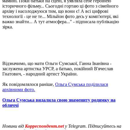
мамині. Поки батьки на сцені, я уявляла себе героїнею
історичного фільму... Сьогодні гортаю ці фото з сімейного
архіву і насолоджуюся тим, що вони є! А всі цифрові
технології - це не те... Мільйон фото десь у комп'ютері, які
важко знайти... А тут атмосфера..." - підписала публікацію
зірка.
Відзначимо, що мати Ольги Сумської, Ганна Іванівна -
заслужена артистка УРСР, а батько, покійний В'ячеслав
Гнатович, - народний артист України.
Як повідомлялося раніше,
Ольга Сумська поділилася
архівними фото.
Ольга Сумська видалила свою знамениту родимку на
обличчі
Новини від
Корреспондент.net
у Telegram. Підписуйтесь на