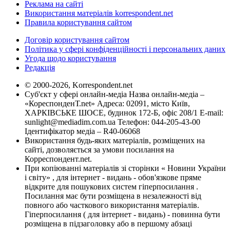
Реклама на сайті
Використання матеріалів korrespondent.net
Правила користування сайтом
Договір користування сайтом
Політика у сфері конфіденційності і персональних даних
Угода щодо користування
Редакція
© 2000-2026, Korrespondent.net
Суб'єкт у сфері онлайн-медіа Назва онлайн-медіа –
«КореспонденТ.net» Адреса: 02091, місто Київ,
ХАРКІВСЬКЕ ШОСЕ, будинок 172-Б, офіс 208/1 E-mail:
sunlight@mediadim.com.ua
Телефон: 044-205-43-00
Ідентифікатор медіа – R40-06068
Використання будь-яких матеріалів, розміщених на
сайті, дозволяється за умови посилання на
Корреспондент.net.
При копіюванні матеріалів зі сторінки « Новини України
і світу» , для інтернет - видань - обов'язкове пряме
відкрите для пошукових систем гіперпосилання .
Посилання має бути розміщена в незалежності від
повного або часткового використання матеріалів.
Гіперпосилання ( для інтернет - видань) - повинна бути
розміщена в підзаголовку або в першому абзаці