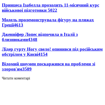
Принцеса Ізабелла проходить 11-місячний курс
військової підготовки
5022
Модель продемонструвала фігуру на пляжах
Греції
4613
Дженніфер Лопес відпочила в Італії з
близнюками
4348
Лідер гурту Ногу свело! опинився під російським
обстрілом у Києві
4154
Відомий шоумен поскаржився на проблеми зі
здоров'ям
3589
Читати коментарі