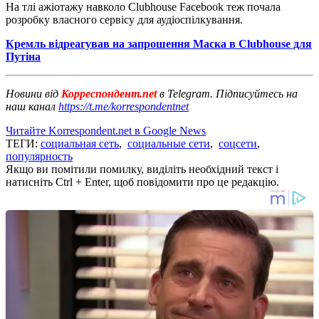
На тлі ажіотажу навколо Clubhouse Facebook теж почала
розробку власного сервісу для аудіоспілкування.
Кремль відреагував на запрошення Маска в Clubhouse для
Путіна
Новини від
Корреспондент.net
в Telegram. Підписуйтесь на
наш канал
https://t.me/korrespondentnet
Читайте Korrespondent.net в Google News
ТЕГИ:
социальная сеть
,
социальные сети
,
соцсети
,
популярность
Якщо ви помітили помилку, виділіть необхідний текст і
натисніть Ctrl + Enter, щоб повідомити про це редакцію.