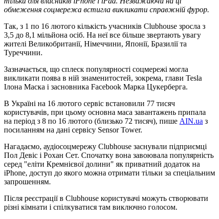
тільки для власників iPhone і iPad. Незважаючи на ці
обмеження соцмережа встигла викликати справжній фурор.
Так, з 1 по 16 лютого кількість учасників Clubhouse зросла з
3,5 до 8,1 мільйона осіб. На неї все більше звертають увагу
жителі Великобританії, Німеччини, Японії, Бразилії та
Туреччини.
Зазначається, що сплеск популярності соцмережі могла
викликати поява в ній знаменитостей, зокрема, глави Tesla
Ілона Маска і засновника Facebook Марка Цукерберга.
В Україні на 16 лютого сервіс встановили 77 тисяч
користувачів, при цьому основна маса завантажень припала
на період з 8 по 16 лютого (близько 72 тисяч), пише
AIN.ua
з
посиланням на дані сервісу Sensor Tower.
Нагадаємо, аудіосоцмережу Clubhouse заснували підприємці
Пол Девіс і Рохан Сет. Спочатку вона завоювала популярність
серед "еліти Кремнієвої долини" як приватний додаток на
iPhone, доступ до якого можна отримати тільки за спеціальним
запрошенням.
Після реєстрації в Clubhouse користувачі можуть створювати
різні кімнати і спілкуватися там виключно голосом.