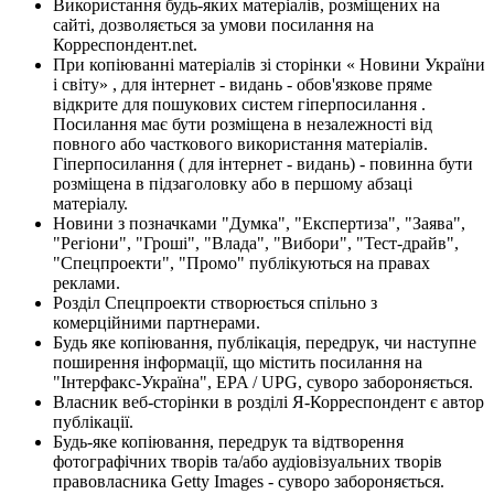
Використання будь-яких матеріалів, розміщених на
сайті, дозволяється за умови посилання на
Корреспондент.net.
При копіюванні матеріалів зі сторінки « Новини України
і світу» , для інтернет - видань - обов'язкове пряме
відкрите для пошукових систем гіперпосилання .
Посилання має бути розміщена в незалежності від
повного або часткового використання матеріалів.
Гіперпосилання ( для інтернет - видань) - повинна бути
розміщена в підзаголовку або в першому абзаці
матеріалу.
Новини з позначками "Думка", "Експертиза", "Заява",
"Регіони", "Гроші", "Влада", "Вибори", "Тест-драйв",
"Спецпроекти", "Промо" публікуються на правах
реклами.
Розділ Спецпроекти створюється спільно з
комерційними партнерами.
Будь яке копіювання, публікація, передрук, чи наступне
поширення інформації, що містить посилання на
"Інтерфакс-Україна", EPA / UPG, суворо забороняється.
Власник веб-сторінки в розділі Я-Корреспондент є автор
публікації.
Будь-яке копіювання, передрук та відтворення
фотографічних творів та/або аудіовізуальних творів
правовласника Getty Images - суворо забороняється.