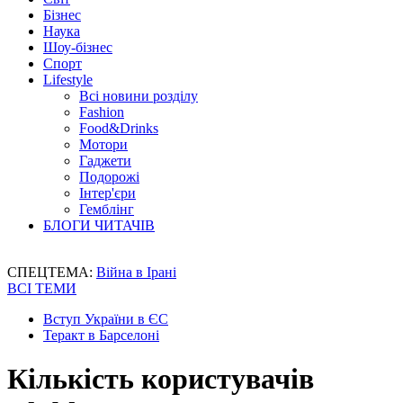
Бізнес
Наука
Шоу-бізнес
Спорт
Lifestyle
Всі новини розділу
Fashion
Food&Drinks
Мотори
Гаджети
Подорожі
Інтер'єри
Гемблінг
БЛОГИ ЧИТАЧІВ
СПЕЦТЕМА:
Війна в Ірані
ВСІ ТЕМИ
Вступ України в ЄС
Теракт в Барселоні
Кількість користувачів