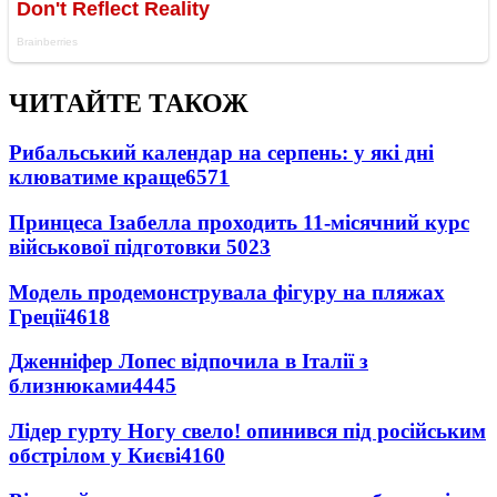
ЧИТАЙТЕ ТАКОЖ
Рибальський календар на серпень: у які дні
клюватиме краще
6571
Принцеса Ізабелла проходить 11-місячний курс
військової підготовки
5023
Модель продемонструвала фігуру на пляжах
Греції
4618
Дженніфер Лопес відпочила в Італії з
близнюками
4445
Лідер гурту Ногу свело! опинився під російським
обстрілом у Києві
4160