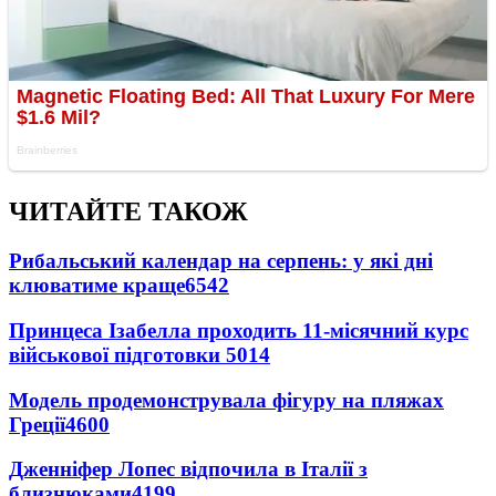
ЧИТАЙТЕ ТАКОЖ
Рибальський календар на серпень: у які дні
клюватиме краще
6542
Принцеса Ізабелла проходить 11-місячний курс
військової підготовки
5014
Модель продемонструвала фігуру на пляжах
Греції
4600
Дженніфер Лопес відпочила в Італії з
близнюками
4199