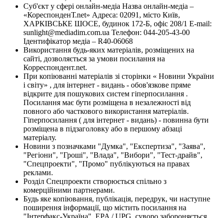
Суб'єкт у сфері онлайн-медіа Назва онлайн-медіа –
«КореспонденТ.net» Адреса: 02091, місто Київ,
ХАРКІВСЬКЕ ШОСЕ, будинок 172-Б, офіс 208/1 E-mail:
sunlight@mediadim.com.ua
Телефон: 044-205-43-00
Ідентифікатор медіа – R40-06068
Використання будь-яких матеріалів, розміщених на
сайті, дозволяється за умови посилання на
Корреспондент.net.
При копіюванні матеріалів зі сторінки « Новини України
і світу» , для інтернет - видань - обов'язкове пряме
відкрите для пошукових систем гіперпосилання .
Посилання має бути розміщена в незалежності від
повного або часткового використання матеріалів.
Гіперпосилання ( для інтернет - видань) - повинна бути
розміщена в підзаголовку або в першому абзаці
матеріалу.
Новини з позначками "Думка", "Експертиза", "Заява",
"Регіони", "Гроші", "Влада", "Вибори", "Тест-драйв",
"Спецпроекти", "Промо" публікуються на правах
реклами.
Розділ Спецпроекти створюється спільно з
комерційними партнерами.
Будь яке копіювання, публікація, передрук, чи наступне
поширення інформації, що містить посилання на
"Інтерфакс-Україна", EPA / UPG, суворо забороняється.