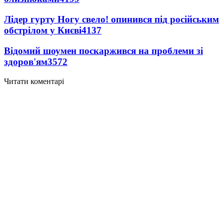
Лідер гурту Ногу свело! опинився під російським
обстрілом у Києві
4137
Відомий шоумен поскаржився на проблеми зі
здоров'ям
3572
Читати коментарі