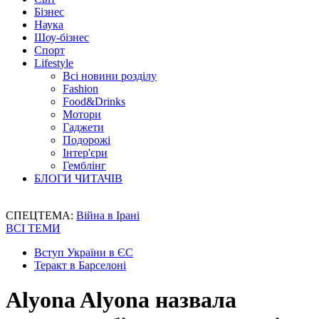
Бізнес
Наука
Шоу-бізнес
Спорт
Lifestyle
Всі новини розділу
Fashion
Food&Drinks
Мотори
Гаджети
Подорожі
Інтер'єри
Гемблінг
БЛОГИ ЧИТАЧІВ
СПЕЦТЕМА:
Війна в Ірані
ВСІ ТЕМИ
Вступ України в ЄС
Теракт в Барселоні
Alyona Alyona назвала