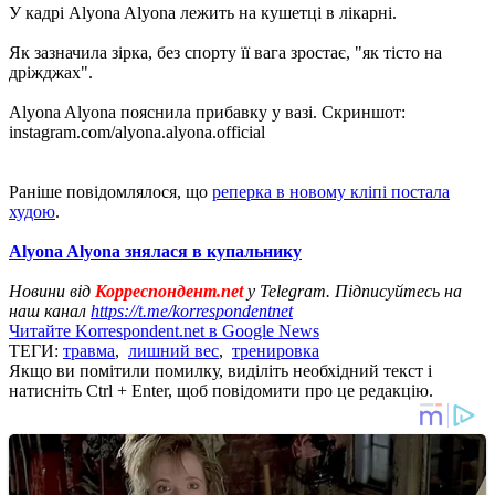
У кадрі Alyona Alyona лежить на кушетці в лікарні.
Як зазначила зірка, без спорту її вага зростає, "як тісто на
дріжджах".
Alyona Alyona пояснила прибавку у вазі. Скриншот:
instagram.com/alyona.alyona.official
Раніше повідомлялося, що
реперка в новому кліпі постала
худою
.
Alyona Alyona знялася в купальнику
Новини від
Корреспондент.net
у Telegram. Підписуйтесь на
наш канал
https://t.me/korrespondentnet
Читайте Korrespondent.net в Google News
ТЕГИ:
травма
,
лишний вес
,
тренировка
Якщо ви помітили помилку, виділіть необхідний текст і
натисніть Ctrl + Enter, щоб повідомити про це редакцію.