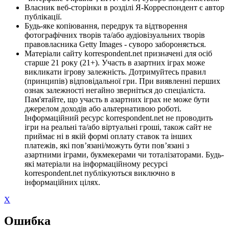
Власник веб-сторінки в розділі Я-Корреспондент є автор
публікації.
Будь-яке копіювання, передрук та відтворення
фотографічних творів та/або аудіовізуальних творів
правовласника Getty Images - суворо забороняється.
Матеріали сайту korrespondent.net призначені для осіб
старше 21 року (21+). Участь в азартних іграх може
викликати ігрову залежність. Дотримуйтесь правил
(принципів) відповідальної гри. При виявленні перших
ознак залежності негайно зверніться до спеціаліста.
Пам'ятайте, що участь в азартних іграх не може бути
джерелом доходів або альтернативою роботі.
Інформаційний ресурс korrespondent.net не проводить
ігри на реальні та/або віртуальні гроші, також сайт не
приймає ні в якій формі оплату ставок та інших
платежів, які пов’язані/можуть бути пов’язані з
азартними іграми, букмекерами чи тоталізаторами. Будь-
які матеріали на інформаційному ресурсі
korrespondent.net публікуються виключно в
інформаційних цілях.
X
Ошибка