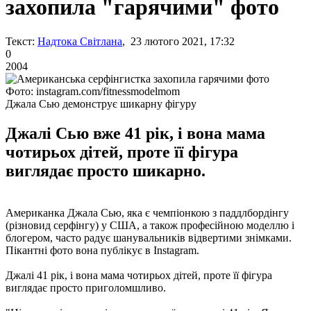
захопила "гарячими" фото
Текст:
Надтока Світлана
, 23 лютого 2021, 17:32
0
2004
Фото: instagram.com/fitnessmodelmom
Джала Сью демонструє шикарну фігуру
Джалі Сью вже 41 рік, і вона мама
чотирьох дітей, проте її фігура
виглядає просто шикарно.
Американка Джала Сью, яка є чемпіонкою з паддлбордінгу
(різновид серфінгу) у США, а також професійною моделлю і
блогером, часто радує шанувальників відвертими знімками.
Пікантні фото вона публікує в Instagram.
Джалі 41 рік, і вона мама чотирьох дітей, проте її фігура
виглядає просто приголомшливо.