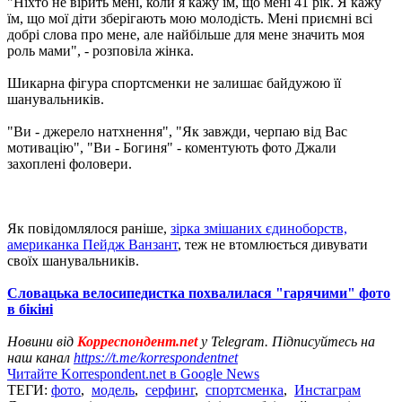
"Ніхто не вірить мені, коли я кажу їм, що мені 41 рік. Я кажу
їм, що мої діти зберігають мою молодість. Мені приємні всі
добрі слова про мене, але найбільше для мене значить моя
роль мами", - розповіла жінка.
Шикарна фігура спортсменки не залишає байдужою її
шанувальників.
"Ви - джерело натхнення", "Як завжди, черпаю від Вас
мотивацію", "Ви - Богиня" - коментують фото Джали
захоплені фоловери.
Як повідомлялося раніше,
зірка змішаних єдиноборств,
американка Пейдж Ванзант
, теж не втомлюється дивувати
своїх шанувальників.
Словацька велосипедистка похвалилася "гарячими" фото
в бікіні
Новини від
Корреспондент.net
у Telegram. Підписуйтесь на
наш канал
https://t.me/korrespondentnet
Читайте Korrespondent.net в Google News
ТЕГИ:
фото
,
модель
,
серфинг
,
спортсменка
,
Инстаграм