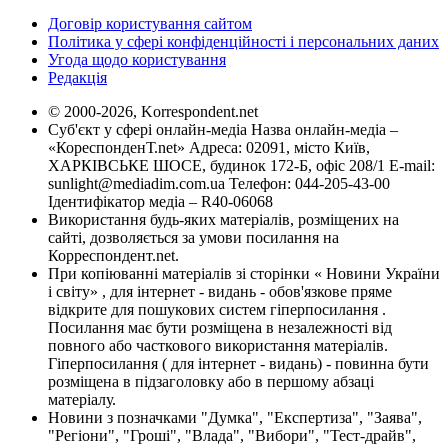
Договір користування сайтом
Політика у сфері конфіденційності і персональних даних
Угода щодо користування
Редакція
© 2000-2026, Korrespondent.net
Суб'єкт у сфері онлайн-медіа Назва онлайн-медіа –
«КореспонденТ.net» Адреса: 02091, місто Київ,
ХАРКІВСЬКЕ ШОСЕ, будинок 172-Б, офіс 208/1 E-mail:
sunlight@mediadim.com.ua
Телефон: 044-205-43-00
Ідентифікатор медіа – R40-06068
Використання будь-яких матеріалів, розміщених на
сайті, дозволяється за умови посилання на
Корреспондент.net.
При копіюванні матеріалів зі сторінки « Новини України
і світу» , для інтернет - видань - обов'язкове пряме
відкрите для пошукових систем гіперпосилання .
Посилання має бути розміщена в незалежності від
повного або часткового використання матеріалів.
Гіперпосилання ( для інтернет - видань) - повинна бути
розміщена в підзаголовку або в першому абзаці
матеріалу.
Новини з позначками "Думка", "Експертиза", "Заява",
"Регіони", "Гроші", "Влада", "Вибори", "Тест-драйв",