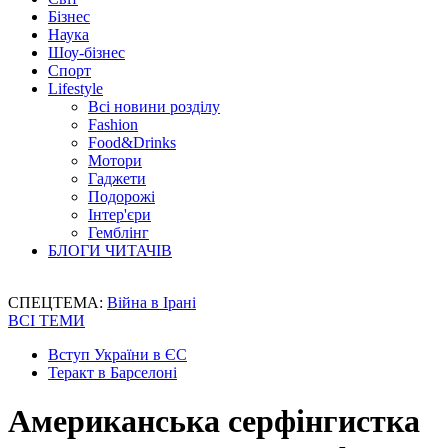
Бізнес
Наука
Шоу-бізнес
Спорт
Lifestyle
Всі новини розділу
Fashion
Food&Drinks
Мотори
Гаджети
Подорожі
Інтер'єри
Гемблінг
БЛОГИ ЧИТАЧІВ
СПЕЦТЕМА:
Війна в Ірані
ВСІ ТЕМИ
Вступ України в ЄС
Теракт в Барселоні
Американська серфінгистка