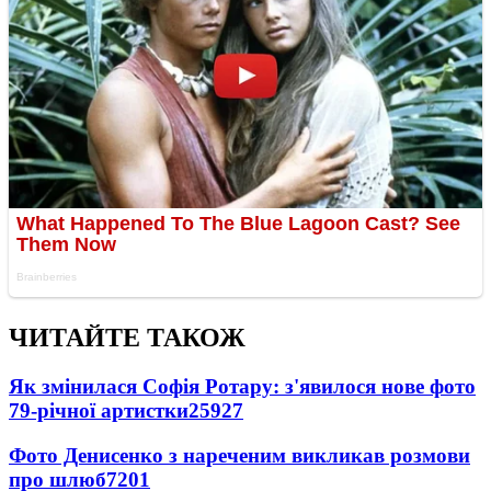
ЧИТАЙТЕ ТАКОЖ
Як змінилася Софія Ротару: з'явилося нове фото
79-річної артистки
25927
Фото Денисенко з нареченим викликав розмови
про шлюб
7201