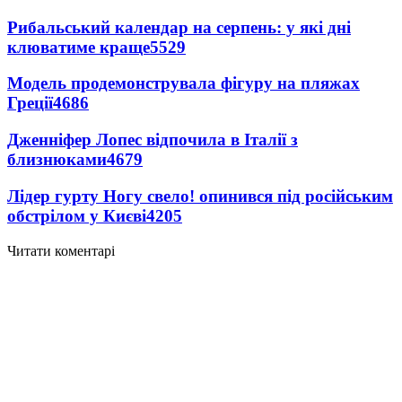
Рибальський календар на серпень: у які дні
клюватиме краще
5529
Модель продемонструвала фігуру на пляжах
Греції
4686
Дженніфер Лопес відпочила в Італії з
близнюками
4679
Лідер гурту Ногу свело! опинився під російським
обстрілом у Києві
4205
Читати коментарі