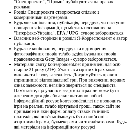
"Спецпроекти", "Промо" публікуються на правах
реклами.
Розділ Спецпроекти створюється спільно з
комерційними партнерами.
Будь яке копіювання, публікація, передрук, чи наступне
поширення інформації, що містить посилання на
"Інтерфакс-Україна", EPA / UPG, суворо забороняється.
Власник веб-сторінки в розділі Я-Корреспондент є автор
публікації.
Будь-яке копіювання, передрук та відтворення
фотографічних творів та/або аудіовізуальних творів
правовласника Getty Images - суворо забороняється.
Матеріали сайту korrespondent.net призначені для осіб
старше 21 року (21+). Участь в азартних іграх може
викликати ігрову залежність. Дотримуйтесь правил
(принципів) відповідальної гри. При виявленні перших
ознак залежності негайно зверніться до спеціаліста.
Пам'ятайте, що участь в азартних іграх не може бути
джерелом доходів або альтернативою роботі.
Інформаційний ресурс korrespondent.net не проводить
ігри на реальні та/або віртуальні гроші, також сайт не
приймає ні в якій формі оплату ставок та інших
платежів, які пов’язані/можуть бути пов’язані з
азартними іграми, букмекерами чи тоталізаторами. Будь-
які матеріали на інформаційному ресурсі