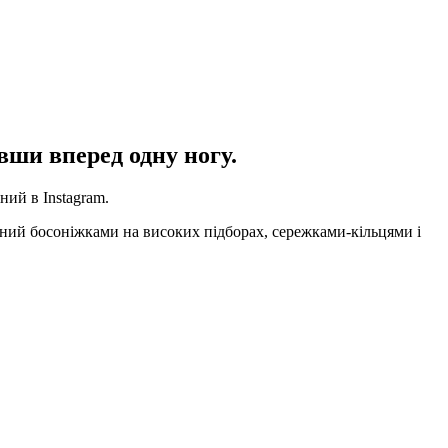
вши вперед одну ногу.
ий в Instagram.
ений босоніжками на високих підборах, сережками-кільцями і