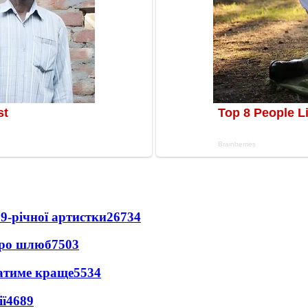
9-річної артистки
26734
про шлюб
7503
ватиме краще
5534
ї
4689