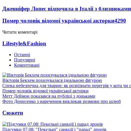
Дженніфер Лопес відпочила в Італії з близнюками
Помер чоловік відомої української акторки
4290
Читати коментарі
Lifestyle&Fashion
Останні
Популярні
Коментовані
Вікторія Бекхем похизувалася ідеальною фігурою
Спека небезпечна для тварин: як розпізнати перегрів у кота чи 
Помер чоловік відомої української акторки
Метт Деймон показався на публіці з доньками
Фото Денисенко з нареченим викликав розмови про шлюб
Сюжети
Підсумки 07.08: "Пекельні" санкції і "парад" дронів