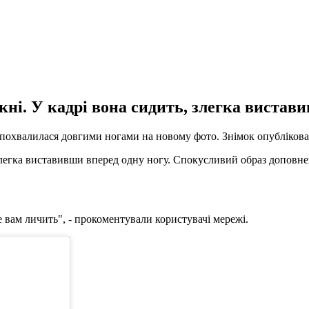
кні. У кадрі вона сидить, злегка вистави
охвалилася довгими ногами на новому фото. Знімок опублікован
, злегка виставивши вперед одну ногу. Спокусливий образ доповн
 вам личить", - прокоментували користувачі мережі.