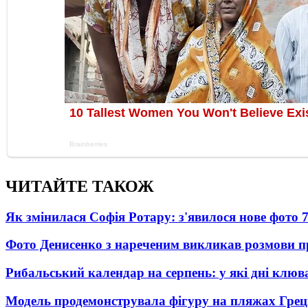
ЧИТАЙТЕ ТАКОЖ
Як змінилася Софія Ротару: з'явилося нове фото 7
Фото Денисенко з нареченим викликав розмови 
Рибальський календар на серпень: у які дні клю
Модель продемонструвала фігуру на пляжах Греці