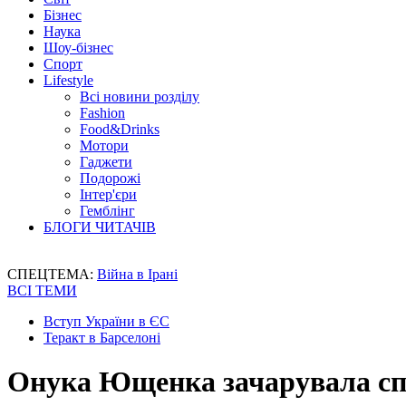
Бізнес
Наука
Шоу-бізнес
Спорт
Lifestyle
Всі новини розділу
Fashion
Food&Drinks
Мотори
Гаджети
Подорожі
Інтер'єри
Гемблінг
БЛОГИ ЧИТАЧІВ
СПЕЦТЕМА:
Війна в Ірані
ВСІ ТЕМИ
Вступ України в ЄС
Теракт в Барселоні
Онука Ющенка зачарувала сп