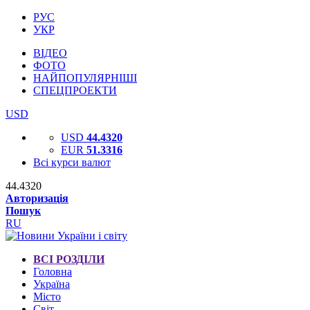
РУС
УКР
ВІДЕО
ФОТО
НАЙПОПУЛЯРНІШІ
СПЕЦПРОЕКТИ
USD
USD
44.4320
EUR
51.3316
Всі курси валют
44.4320
Авторизація
Пошук
RU
ВСІ РОЗДІЛИ
Головна
Україна
Місто
Світ