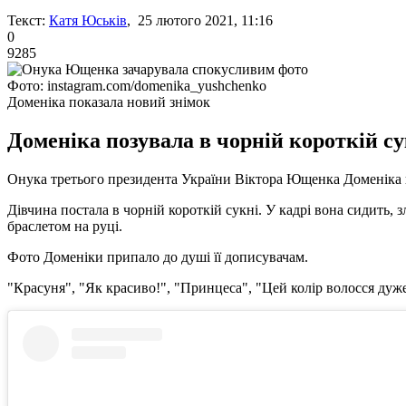
Текст:
Катя Юськів
, 25 лютого 2021, 11:16
0
9285
Фото: instagram.com/domenika_yushchenko
Доменіка показала новий знімок
Доменіка позувала в чорній короткій су
Онука третього президента України Віктора Ющенка Доменіка п
Дівчина постала в чорній короткій сукні. У кадрі вона сидить
браслетом на руці.
Фото Доменіки припало до душі її дописувачам.
"Красуня", "Як красиво!", "Принцеса", "Цей колір волосся дуже