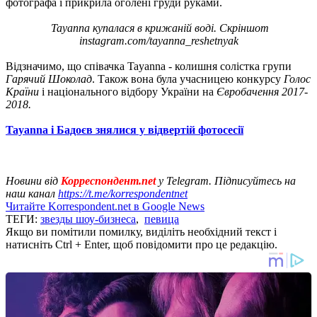
фотографа і прикрила оголені груди руками.
Tayanna купалася в крижаній воді. Скріншот
instagram.com/tayanna_reshetnyak
Відзначимо, що співачка Tayanna - колишня солістка групи
Гарячий Шоколад
. Також вона була учасницею конкурсу
Голос
Країни
і національного відбору України на
Євробачення 2017-
2018.
Tayanna і Бадоєв знялися у відвертій фотосесії
Новини від
Корреспондент.net
у Telegram. Підписуйтесь на
наш канал
https://t.me/korrespondentnet
Читайте Korrespondent.net в Google News
ТЕГИ:
звезды шоу-бизнеса
,
певица
Якщо ви помітили помилку, виділіть необхідний текст і
натисніть Ctrl + Enter, щоб повідомити про це редакцію.