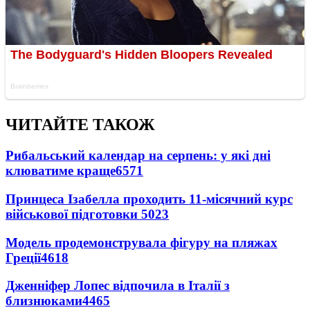
ЧИТАЙТЕ ТАКОЖ
Рибальський календар на серпень: у які дні
клюватиме краще
6571
Принцеса Ізабелла проходить 11-місячний курс
військової підготовки
5023
Модель продемонструвала фігуру на пляжах
Греції
4618
Дженніфер Лопес відпочила в Італії з
близнюками
4465