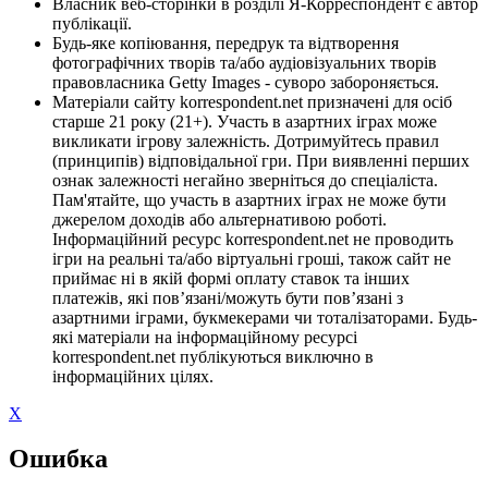
Власник веб-сторінки в розділі Я-Корреспондент є автор
публікації.
Будь-яке копіювання, передрук та відтворення
фотографічних творів та/або аудіовізуальних творів
правовласника Getty Images - суворо забороняється.
Матеріали сайту korrespondent.net призначені для осіб
старше 21 року (21+). Участь в азартних іграх може
викликати ігрову залежність. Дотримуйтесь правил
(принципів) відповідальної гри. При виявленні перших
ознак залежності негайно зверніться до спеціаліста.
Пам'ятайте, що участь в азартних іграх не може бути
джерелом доходів або альтернативою роботі.
Інформаційний ресурс korrespondent.net не проводить
ігри на реальні та/або віртуальні гроші, також сайт не
приймає ні в якій формі оплату ставок та інших
платежів, які пов’язані/можуть бути пов’язані з
азартними іграми, букмекерами чи тоталізаторами. Будь-
які матеріали на інформаційному ресурсі
korrespondent.net публікуються виключно в
інформаційних цілях.
X
Ошибка