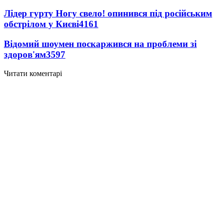
Лідер гурту Ногу свело! опинився під російським
обстрілом у Києві
4161
Відомий шоумен поскаржився на проблеми зі
здоров'ям
3597
Читати коментарі