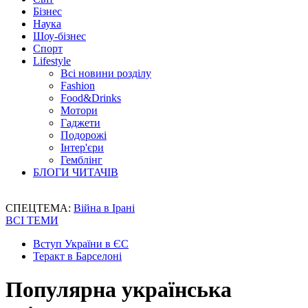
Бізнес
Наука
Шоу-бізнес
Спорт
Lifestyle
Всі новини розділу
Fashion
Food&Drinks
Мотори
Гаджети
Подорожі
Інтер'єри
Гемблінг
БЛОГИ ЧИТАЧІВ
СПЕЦТЕМА:
Війна в Ірані
ВСІ ТЕМИ
Вступ України в ЄС
Теракт в Барселоні
Популярна українська