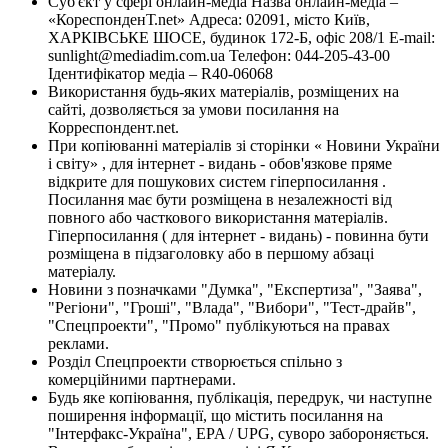
Суб'єкт у сфері онлайн-медіа Назва онлайн-медіа –
«КореспонденТ.net» Адреса: 02091, місто Київ,
ХАРКІВСЬКЕ ШОСЕ, будинок 172-Б, офіс 208/1 E-mail:
sunlight@mediadim.com.ua
Телефон: 044-205-43-00
Ідентифікатор медіа – R40-06068
Використання будь-яких матеріалів, розміщених на
сайті, дозволяється за умови посилання на
Корреспондент.net.
При копіюванні матеріалів зі сторінки « Новини України
і світу» , для інтернет - видань - обов'язкове пряме
відкрите для пошукових систем гіперпосилання .
Посилання має бути розміщена в незалежності від
повного або часткового використання матеріалів.
Гіперпосилання ( для інтернет - видань) - повинна бути
розміщена в підзаголовку або в першому абзаці
матеріалу.
Новини з позначками "Думка", "Експертиза", "Заява",
"Регіони", "Гроші", "Влада", "Вибори", "Тест-драйв",
"Спецпроекти", "Промо" публікуються на правах
реклами.
Розділ Спецпроекти створюється спільно з
комерційними партнерами.
Будь яке копіювання, публікація, передрук, чи наступне
поширення інформації, що містить посилання на
"Інтерфакс-Україна", EPA / UPG, суворо забороняється.