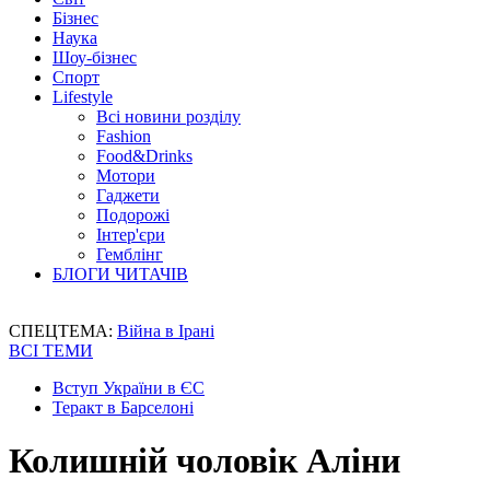
Бізнес
Наука
Шоу-бізнес
Спорт
Lifestyle
Всі новини розділу
Fashion
Food&Drinks
Мотори
Гаджети
Подорожі
Інтер'єри
Гемблінг
БЛОГИ ЧИТАЧІВ
СПЕЦТЕМА:
Війна в Ірані
ВСІ ТЕМИ
Вступ України в ЄС
Теракт в Барселоні
Колишній чоловік Аліни