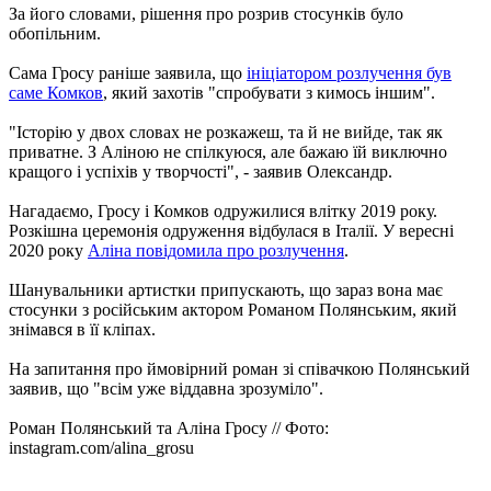
За його словами, рішення про розрив стосунків було
обопільним.
Сама Гросу раніше заявила, що
ініціатором розлучення був
саме Комков
, який захотів "спробувати з кимось іншим".
"Історію у двох словах не розкажеш, та й не вийде, так як
приватне. З Аліною не спілкуюся, але бажаю їй виключно
кращого і успіхів у творчості", - заявив Олександр.
Нагадаємо, Гросу і Комков одружилися влітку 2019 року.
Розкішна церемонія одруження відбулася в Італії. У вересні
2020 року
Аліна повідомила про розлучення
.
Шанувальники артистки припускають, що зараз вона має
стосунки з російським актором Романом Полянським, який
знімався в її кліпах.
На запитання про ймовірний роман зі співачкою Полянський
заявив, що "всім уже віддавна зрозуміло".
Роман Полянський та Аліна Гросу // Фото:
instagram.com/alina_grosu