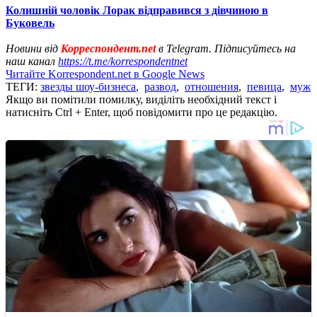
Колишній чоловік Лорак відправився з дівчиною в
Буковель
Новини від
Корреспондент.net
в Telegram. Підписуйтесь на
наш канал
https://t.me/korrespondentnet
Читайте Korrespondent.net в Google News
ТЕГИ:
звезды шоу-бизнеса
,
развод
,
отношения
,
певица
,
муж
Якщо ви помітили помилку, виділіть необхідний текст і
натисніть Ctrl + Enter, щоб повідомити про це редакцію.