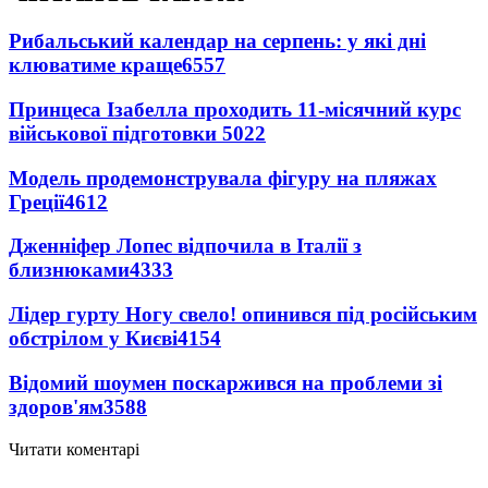
Рибальський календар на серпень: у які дні
клюватиме краще
6557
Принцеса Ізабелла проходить 11-місячний курс
військової підготовки
5022
Модель продемонструвала фігуру на пляжах
Греції
4612
Дженніфер Лопес відпочила в Італії з
близнюками
4333
Лідер гурту Ногу свело! опинився під російським
обстрілом у Києві
4154
Відомий шоумен поскаржився на проблеми зі
здоров'ям
3588
Читати коментарі