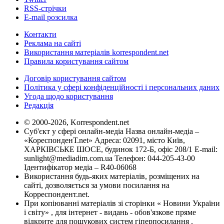
RSS-стрічки
E-mail розсилка
Контакти
Реклама на сайті
Використання матеріалів korrespondent.net
Правила користування сайтом
Договір користування сайтом
Політика у сфері конфіденційності і персональних даних
Угода щодо користування
Редакція
© 2000-2026, Korrespondent.net
Суб'єкт у сфері онлайн-медіа Назва онлайн-медіа –
«КореспонденТ.net» Адреса: 02091, місто Київ,
ХАРКІВСЬКЕ ШОСЕ, будинок 172-Б, офіс 208/1 E-mail:
sunlight@mediadim.com.ua
Телефон: 044-205-43-00
Ідентифікатор медіа – R40-06068
Використання будь-яких матеріалів, розміщених на
сайті, дозволяється за умови посилання на
Корреспондент.net.
При копіюванні матеріалів зі сторінки « Новини України
і світу» , для інтернет - видань - обов'язкове пряме
відкрите для пошукових систем гіперпосилання .