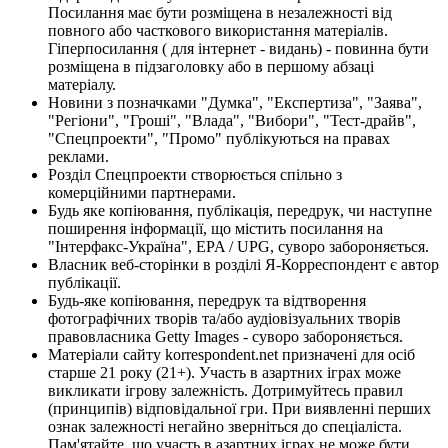
Посилання має бути розміщена в незалежності від
повного або часткового використання матеріалів.
Гіперпосилання ( для інтернет - видань) - повинна бути
розміщена в підзаголовку або в першому абзаці
матеріалу.
Новини з позначками "Думка", "Експертиза", "Заява",
"Регіони", "Гроші", "Влада", "Вибори", "Тест-драйв",
"Спецпроекти", "Промо" публікуються на правах
реклами.
Розділ Спецпроекти створюється спільно з
комерційними партнерами.
Будь яке копіювання, публікація, передрук, чи наступне
поширення інформації, що містить посилання на
"Інтерфакс-Україна", EPA / UPG, суворо забороняється.
Власник веб-сторінки в розділі Я-Корреспондент є автор
публікації.
Будь-яке копіювання, передрук та відтворення
фотографічних творів та/або аудіовізуальних творів
правовласника Getty Images - суворо забороняється.
Матеріали сайту korrespondent.net призначені для осіб
старше 21 року (21+). Участь в азартних іграх може
викликати ігрову залежність. Дотримуйтесь правил
(принципів) відповідальної гри. При виявленні перших
ознак залежності негайно зверніться до спеціаліста.
Пам'ятайте, що участь в азартних іграх не може бути