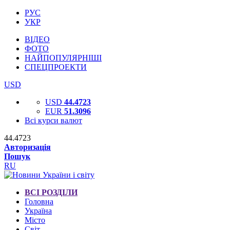
РУС
УКР
ВІДЕО
ФОТО
НАЙПОПУЛЯРНІШІ
СПЕЦПРОЕКТИ
USD
USD
44.4723
EUR
51.3096
Всі курси валют
44.4723
Авторизація
Пошук
RU
ВСІ РОЗДІЛИ
Головна
Україна
Місто
Світ