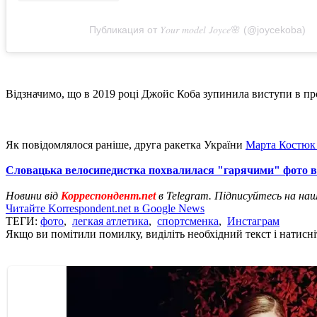
Публикация от 𝑌𝑜𝑢𝑟 𝑚𝑜𝑑𝑒𝑙 𝐽𝑜𝑦𝑐𝑒🌸 (@joycekoba)
Відзначимо, що в 2019 році Джойс Коба зупинила виступи в проф
Як повідомлялося раніше, друга ракетка України
Марта Костюк 
Словацька велосипедистка похвалилася "гарячими" фото в 
Новини від
Корреспондент.net
в Telegram. Підписуйтесь на на
Читайте Korrespondent.net в Google News
ТЕГИ:
фото
,
легкая атлетика
,
спортсменка
,
Инстаграм
Якщо ви помітили помилку, виділіть необхідний текст і натисніт