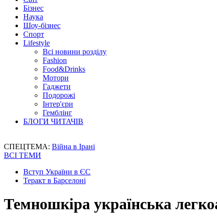
Бізнес
Наука
Шоу-бізнес
Спорт
Lifestyle
Всі новини розділу
Fashion
Food&Drinks
Мотори
Гаджети
Подорожі
Інтер'єри
Гемблінг
БЛОГИ ЧИТАЧІВ
СПЕЦТЕМА:
Війна в Ірані
ВСІ ТЕМИ
Вступ України в ЄС
Теракт в Барселоні
Темношкіра українська легко