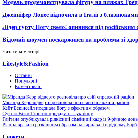
Модель продемонструвала фігуру на пляжах Греці
Дженніфер Лопес відпочила в Італії з близнюками
Лідер гурту Ногу свело! опинився під російським 
Відомий шоумен поскаржився на проблеми зі здо
Читати коментарі
Lifestyle&Fashion
Останні
Популярні
Коментовані
Міранда Керр відверто розповіла про свій справжній раціон
Кейт Бекінсейл поєднала йогу з ефектним образом
Сукню Вітні Г'юстон продадуть з аукціону
Гайтана опублікувала рідкісний сімейний кадр із 9-річною дон
Ріанна вразила розкішним образом на карнавалі в рідному Барб
Сюжети