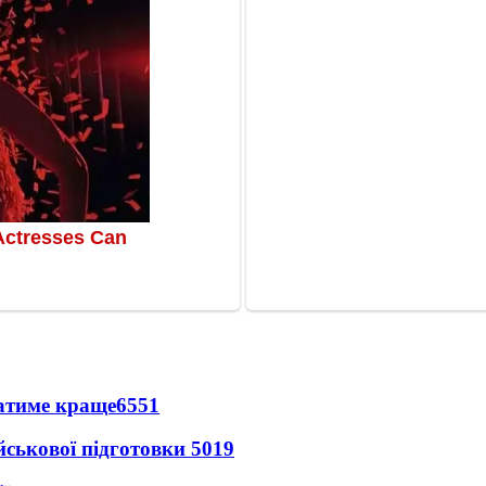
ватиме краще
6551
йськової підготовки
5019