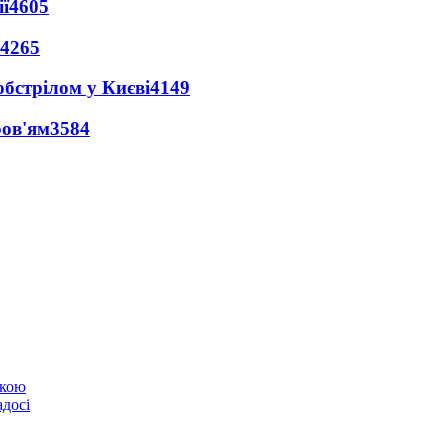
ї
4605
4265
обстрілом у Києві
4149
ров'ям
3584
ькою
адосі