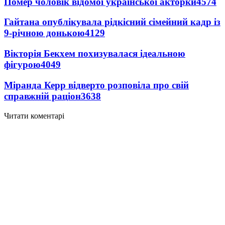
Помер чоловік відомої української акторки
4574
Гайтана опублікувала рідкісний сімейний кадр із
9-річною донькою
4129
Вікторія Бекхем похизувалася ідеальною
фігурою
4049
Міранда Керр відверто розповіла про свій
справжній раціон
3638
Читати коментарі