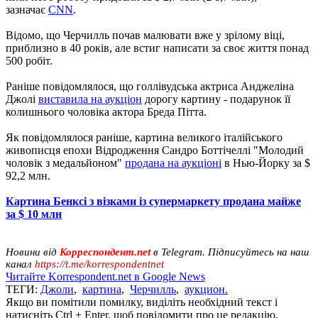
зазначає
CNN
.
Відомо, що Черчилль почав малювати вже у зрілому віці,
приблизно в 40 років, але встиг написати за своє життя понад
500 робіт.
Раніше повідомлялося, що голлівудська актриса Анджеліна
Джолі
виставила на аукціон
дорогу картину - подарунок її
колишнього чоловіка актора Бреда Пітта.
Як повідомлялося раніше, картина великого італійського
живописця епохи Відродження Сандро Боттічеллі "Молодий
чоловік з медальйоном"
продана на аукціоні
в Нью-Йорку за $
92,2 млн.
Картина Бенксі з візками із супермаркету продана майже
за $ 10 млн
Новини від
Корреспондент.net
в Telegram. Підписуйтесь на наш
канал
https://t.me/korrespondentnet
Читайте Korrespondent.net в Google News
ТЕГИ:
Джоли
,
картина
,
Черчилль
,
аукцион.
Якщо ви помітили помилку, виділіть необхідний текст і
натисніть Ctrl + Enter, щоб повідомити про це редакцію.