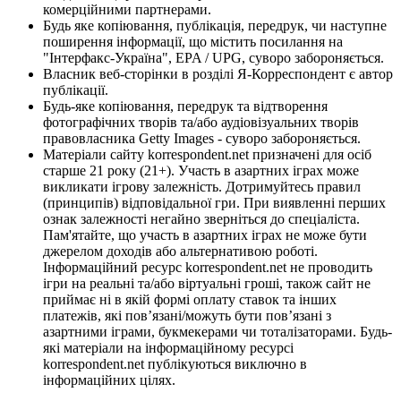
комерційними партнерами.
Будь яке копіювання, публікація, передрук, чи наступне
поширення інформації, що містить посилання на
"Інтерфакс-Україна", EPA / UPG, суворо забороняється.
Власник веб-сторінки в розділі Я-Корреспондент є автор
публікації.
Будь-яке копіювання, передрук та відтворення
фотографічних творів та/або аудіовізуальних творів
правовласника Getty Images - суворо забороняється.
Матеріали сайту korrespondent.net призначені для осіб
старше 21 року (21+). Участь в азартних іграх може
викликати ігрову залежність. Дотримуйтесь правил
(принципів) відповідальної гри. При виявленні перших
ознак залежності негайно зверніться до спеціаліста.
Пам'ятайте, що участь в азартних іграх не може бути
джерелом доходів або альтернативою роботі.
Інформаційний ресурс korrespondent.net не проводить
ігри на реальні та/або віртуальні гроші, також сайт не
приймає ні в якій формі оплату ставок та інших
платежів, які пов’язані/можуть бути пов’язані з
азартними іграми, букмекерами чи тоталізаторами. Будь-
які матеріали на інформаційному ресурсі
korrespondent.net публікуються виключно в
інформаційних цілях.