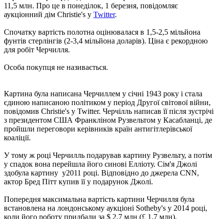
11,5 млн. Про це в понеділок, 1 березня, повідомляє
аукціонний дім Christie's у
Twitter
.
Спочатку вартість полотна оцінювалася в 1,5-2,5 мільйона
фунтів стерлінгів (2-3,4 мільйона доларів). Ціна є рекордною
для робіт Черчилля.
Особа покупця не називається.
Картина була написана Черчиллем у січні 1943 року і стала
єдиною написаною політиком у період Другої світової війни,
повідомив Christie's у Twitter. Черчілль написав її після зустрічі
з президентом США Франкліном Рузвельтом у Касабланці, де
пройшли переговори керівників країн антигітлерівської
коаліції.
У тому ж році Черчилль подарував картину Рузвельту, а потім
у спадок вона перейшла його синові Елліоту. Сім'я Джолі
здобула картину у2011 році. Відповідно до джерела CNN,
актор Бред Пітт купив її у подарунок Джолі.
Попередня максимальна вартість картини Черчилля була
встановлена ​​на лондонському аукціоні Sotheby's у 2014 році,
коли його роботу придбали за $ 2,7 млн (£ 1,7 млн),