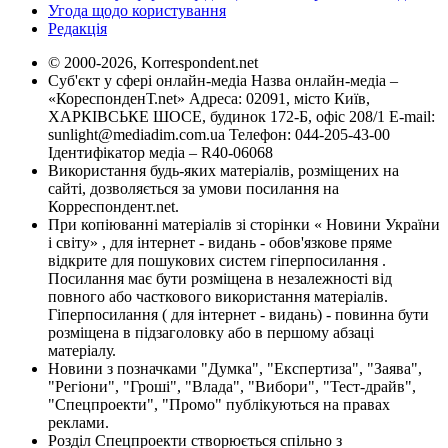
Угода щодо користування
Редакція
© 2000-2026, Korrespondent.net
Суб'єкт у сфері онлайн-медіа Назва онлайн-медіа –
«КореспонденТ.net» Адреса: 02091, місто Київ,
ХАРКІВСЬКЕ ШОСЕ, будинок 172-Б, офіс 208/1 E-mail:
sunlight@mediadim.com.ua
Телефон: 044-205-43-00
Ідентифікатор медіа – R40-06068
Використання будь-яких матеріалів, розміщених на
сайті, дозволяється за умови посилання на
Корреспондент.net.
При копіюванні матеріалів зі сторінки « Новини України
і світу» , для інтернет - видань - обов'язкове пряме
відкрите для пошукових систем гіперпосилання .
Посилання має бути розміщена в незалежності від
повного або часткового використання матеріалів.
Гіперпосилання ( для інтернет - видань) - повинна бути
розміщена в підзаголовку або в першому абзаці
матеріалу.
Новини з позначками "Думка", "Експертиза", "Заява",
"Регіони", "Гроші", "Влада", "Вибори", "Тест-драйв",
"Спецпроекти", "Промо" публікуються на правах
реклами.
Розділ Спецпроекти створюється спільно з