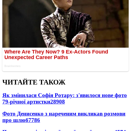
ЧИТАЙТЕ ТАКОЖ
Як змінилася Софія Ротару: з'явилося нове фото
79-річної артистки
28908
Фото Денисенко з нареченим викликав розмови
про шлюб
7786