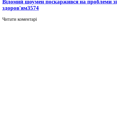
Відомий шоумен поскаржився на проблеми зі
здоров'ям
3574
Читати коментарі