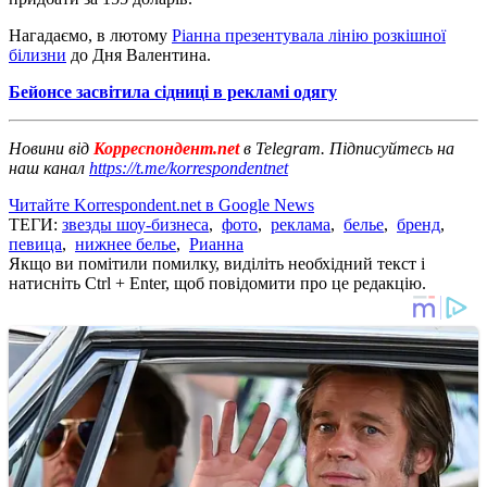
Нагадаємо, в лютому
Ріанна презентувала лінію розкішної
білизни
до Дня Валентина.
Бейонсе засвітила сідниці в рекламі одягу
Новини від
Корреспондент.net
в Telegram. Підписуйтесь на
наш канал
https://t.me/korrespondentnet
Читайте Korrespondent.net в Google News
ТЕГИ:
звезды шоу-бизнеса
,
фото
,
реклама
,
белье
,
бренд
,
певица
,
нижнее белье
,
Рианна
Якщо ви помітили помилку, виділіть необхідний текст і
натисніть Ctrl + Enter, щоб повідомити про це редакцію.