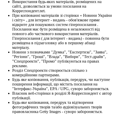
Використання будь-яких матеріалів, розміщених на
сайті, дозволяється за умови посилання на
Корреспондент.net.
При копіюванні матеріалів зі сторінки « Новини України
і світу» , для інтернет - видань - обов'язкове пряме
відкрите для пошукових систем гіперпосилання .
Посилання має бути розміщена в незалежності від
повного або часткового використання матеріалів.
Гіперпосилання ( для інтернет - видань) - повинна бути
розміщена в підзаголовку або в першому абзаці
матеріалу.
Новини з позначками "Думка", "Експертиза", "Заява",
"Регіони", "Гроші", "Влада", "Вибори", "Тест-драйв",
"Спецпроекти", "Промо" публікуються на правах
реклами.
Розділ Спецпроекти створюється спільно з
комерційними партнерами.
Будь яке копіювання, публікація, передрук, чи наступне
поширення інформації, що містить посилання на
"Інтерфакс-Україна", EPA / UPG, суворо забороняється.
Власник веб-сторінки в розділі Я-Корреспондент є автор
публікації.
Будь-яке копіювання, передрук та відтворення
фотографічних творів та/або аудіовізуальних творів
правовласника Getty Images - суворо забороняється.