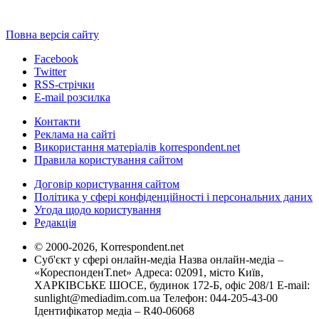
Повна версія сайту
Facebook
Twitter
RSS-стрічки
E-mail розсилка
Контакти
Реклама на сайті
Використання матеріалів korrespondent.net
Правила користування сайтом
Договір користування сайтом
Політика у сфері конфіденційності і персональних даних
Угода щодо користування
Редакція
© 2000-2026, Korrespondent.net
Суб'єкт у сфері онлайн-медіа Назва онлайн-медіа –
«КореспонденТ.net» Адреса: 02091, місто Київ,
ХАРКІВСЬКЕ ШОСЕ, будинок 172-Б, офіс 208/1 E-mail:
sunlight@mediadim.com.ua
Телефон: 044-205-43-00
Ідентифікатор медіа – R40-06068