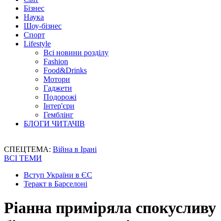
Бізнес
Наука
Шоу-бізнес
Спорт
Lifestyle
Всі новини розділу
Fashion
Food&Drinks
Мотори
Гаджети
Подорожі
Інтер'єри
Гемблінг
БЛОГИ ЧИТАЧІВ
СПЕЦТЕМА:
Війна в Ірані
ВСІ ТЕМИ
Вступ України в ЄС
Теракт в Барселоні
Ріанна приміряла спокусливу