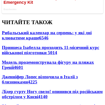
ЧИТАЙТЕ ТАКОЖ
Рибальський календар на серпень: у які дні
клюватиме краще
6546
Принцеса Ізабелла проходить 11-місячний курс
військової підготовки
5014
Модель продемонструвала фігуру на пляжах
Греції
4601
Дженніфер Лопес відпочила в Італії з
близнюками
4225
Лідер гурту Ногу свело! опинився під російським
обстрілом у Києві
4140