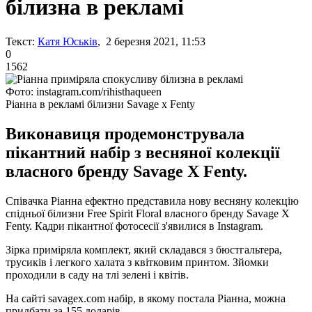
білизна в рекламі
Текст:
Катя Юськів
, 2 березня 2021, 11:53
0
1562
Фото: instagram.com/rihisthaqueen
Ріанна в рекламі білизни Savage x Fenty
Виконавиця продемонструвала
пікантний набір з весняної колекції
власного бренду Savage X Fentу.
Співачка Ріанна ефектно представила нову весняну колекцію
спідньої білизни Free Spirit Floral власного бренду Savage X
Fentу. Кадри пікантної фотосесії з'явилися в Instagram.
Зірка приміряла комплект, який складався з бюстгальтера,
трусиків і легкого халата з квітковим принтом. Зйомки
проходили в саду на тлі зелені і квітів.
На сайті savagex.com набір, в якому постала Ріанна, можна
придбати за 155 доларів.