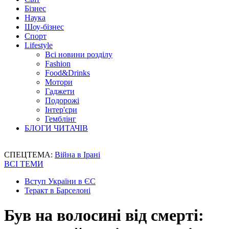
Бізнес
Наука
Шоу-бізнес
Спорт
Lifestyle
Всі новини розділу
Fashion
Food&Drinks
Мотори
Гаджети
Подорожі
Інтер'єри
Гемблінг
БЛОГИ ЧИТАЧІВ
СПЕЦТЕМА:
Війна в Ірані
ВСІ ТЕМИ
Вступ України в ЄС
Теракт в Барселоні
Був на волосині від смерті: