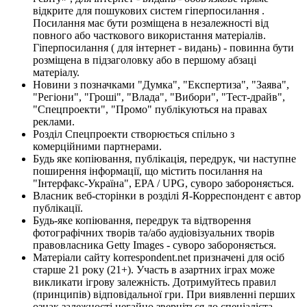
відкрите для пошукових систем гіперпосилання .
Посилання має бути розміщена в незалежності від
повного або часткового використання матеріалів.
Гіперпосилання ( для інтернет - видань) - повинна бути
розміщена в підзаголовку або в першому абзаці
матеріалу.
Новини з позначками "Думка", "Експертиза", "Заява",
"Регіони", "Гроші", "Влада", "Вибори", "Тест-драйв",
"Спецпроекти", "Промо" публікуються на правах
реклами.
Розділ Спецпроекти створюється спільно з
комерційними партнерами.
Будь яке копіювання, публікація, передрук, чи наступне
поширення інформації, що містить посилання на
"Інтерфакс-Україна", EPA / UPG, суворо забороняється.
Власник веб-сторінки в розділі Я-Корреспондент є автор
публікації.
Будь-яке копіювання, передрук та відтворення
фотографічних творів та/або аудіовізуальних творів
правовласника Getty Images - суворо забороняється.
Матеріали сайту korrespondent.net призначені для осіб
старше 21 року (21+). Участь в азартних іграх може
викликати ігрову залежність. Дотримуйтесь правил
(принципів) відповідальної гри. При виявленні перших
ознак залежності негайно зверніться до спеціаліста.