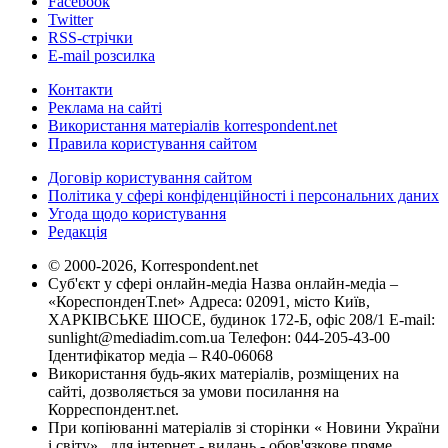
Facebook
Twitter
RSS-стрічки
E-mail розсилка
Контакти
Реклама на сайті
Використання матеріалів korrespondent.net
Правила користування сайтом
Договір користування сайтом
Політика у сфері конфіденційності і персональних даних
Угода щодо користування
Редакція
© 2000-2026, Korrespondent.net
Суб'єкт у сфері онлайн-медіа Назва онлайн-медіа –
«КореспонденТ.net» Адреса: 02091, місто Київ,
ХАРКІВСЬКЕ ШОСЕ, будинок 172-Б, офіс 208/1 E-mail:
sunlight@mediadim.com.ua
Телефон: 044-205-43-00
Ідентифікатор медіа – R40-06068
Використання будь-яких матеріалів, розміщених на
сайті, дозволяється за умови посилання на
Корреспондент.net.
При копіюванні матеріалів зі сторінки « Новини України
і світу» , для інтернет - видань - обов'язкове пряме