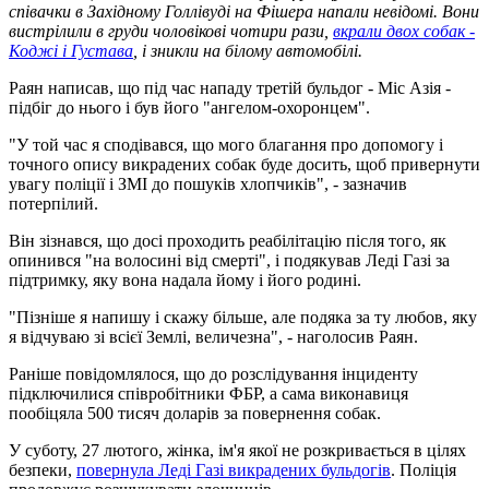
співачки в Західному Голлівуді на Фішера напали невідомі. Вони
вистрілили в груди чоловікові чотири рази,
вкрали двох собак -
Коджі і Густава
, і зникли на білому автомобілі.
Раян написав, що під час нападу третій бульдог - Міс Азія -
підбіг до нього і був його "ангелом-охоронцем".
"У той час я сподівався, що мого благання про допомогу і
точного опису викрадених собак буде досить, щоб привернути
увагу поліції і ЗМІ до пошуків хлопчиків", - зазначив
потерпілий.
Він зізнався, що досі проходить реабілітацію після того, як
опинився "на волосині від смерті", і подякував Леді Газі за
підтримку, яку вона надала йому і його родині.
"Пізніше я напишу і скажу більше, але подяка за ту любов, яку
я відчуваю зі всієї Землі, величезна", - наголосив Раян.
Раніше повідомлялося, що до розслідування інциденту
підключилися співробітники ФБР, а сама виконавиця
пообіцяла 500 тисяч доларів за повернення собак.
У суботу, 27 лютого, жінка, ім'я якої не розкривається в цілях
безпеки,
повернула Леді Газі викрадених бульдогів
. Поліція