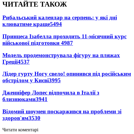
ЧИТАЙТЕ ТАКОЖ
Рибальський календар на серпень: у які дні
клюватиме краще
5494
Принцеса Ізабелла проходить 11-місячний курс
військової підготовки
4987
Модель продемонструвала фігуру на пляжах
Греції
4537
Лідер гурту Ногу свело! опинився під російським
обстрілом у Києві
3995
Дженніфер Лопес відпочила в Італії з
близнюками
3941
Відомий шоумен поскаржився на проблеми зі
здоров'ям
3530
Читати коментарі