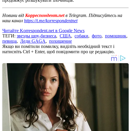
продовжує розшукувати злочинців.
Новини від
Корреспондент.net
в Telegram. Підписуйтесь на
наш канал
https://t.me/korrespondentnet
Читайте Korrespondent.net в Google News
ТЕГИ:
звезды шоу-бизнеса
,
США
,
собаки
,
фото
,
помощник
,
певица
,
Леди GAGA
,
похищение
Якщо ви помітили помилку, виділіть необхідний текст і
натисніть Ctrl + Enter, щоб повідомити про це редакцію.