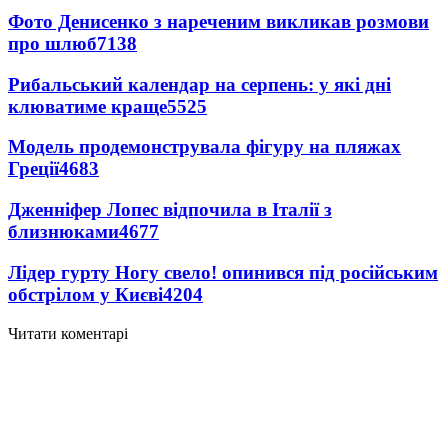
Фото Денисенко з нареченим викликав розмови
про шлюб
7138
Рибальський календар на серпень: у які дні
клюватиме краще
5525
Модель продемонструвала фігуру на пляжах
Греції
4683
Дженніфер Лопес відпочила в Італії з
близнюками
4677
Лідер гурту Ногу свело! опинився під російським
обстрілом у Києві
4204
Читати коментарі