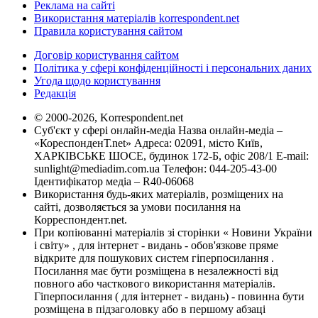
Реклама на сайті
Використання матеріалів korrespondent.net
Правила користування сайтом
Договір користування сайтом
Політика у сфері конфіденційності і персональних даних
Угода щодо користування
Редакція
© 2000-2026, Korrespondent.net
Суб'єкт у сфері онлайн-медіа Назва онлайн-медіа –
«КореспонденТ.net» Адреса: 02091, місто Київ,
ХАРКІВСЬКЕ ШОСЕ, будинок 172-Б, офіс 208/1 E-mail:
sunlight@mediadim.com.ua
Телефон: 044-205-43-00
Ідентифікатор медіа – R40-06068
Використання будь-яких матеріалів, розміщених на
сайті, дозволяється за умови посилання на
Корреспондент.net.
При копіюванні матеріалів зі сторінки « Новини України
і світу» , для інтернет - видань - обов'язкове пряме
відкрите для пошукових систем гіперпосилання .
Посилання має бути розміщена в незалежності від
повного або часткового використання матеріалів.
Гіперпосилання ( для інтернет - видань) - повинна бути
розміщена в підзаголовку або в першому абзаці