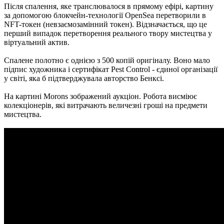
Після спалення, яке транслювалося в прямому ефірі, картину
за допомогою блокчейн-технології OpenSea перетворили в
NFT-токен (невзаємозамінний токен). Відзначається, що це
перший випадок перетворення реального твору мистецтва у
віртуальний актив.
Спалене полотно є однією з 500 копій оригіналу. Воно мало
підпис художника і сертифікат Pest Control - єдиної організації
у світі, яка б підтверджувала авторство Бенксі.
На картині Morons зображений аукціон. Робота висміює
колекціонерів, які витрачають величезні гроші на предмети
мистецтва.