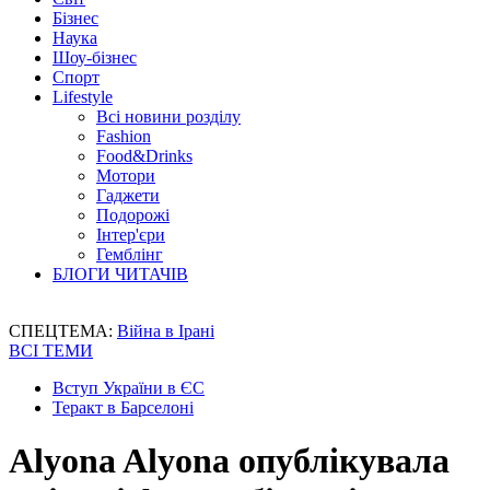
Бізнес
Наука
Шоу-бізнес
Спорт
Lifestyle
Всі новини розділу
Fashion
Food&Drinks
Мотори
Гаджети
Подорожі
Інтер'єри
Гемблінг
БЛОГИ ЧИТАЧІВ
СПЕЦТЕМА:
Війна в Ірані
ВСІ ТЕМИ
Вступ України в ЄС
Теракт в Барселоні
Alyona Alyona опублікувала