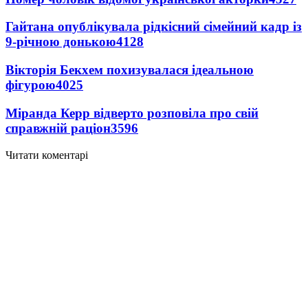
Гайтана опублікувала рідкісний сімейний кадр із
9-річною донькою
4128
Вікторія Бекхем похизувалася ідеальною
фігурою
4025
Міранда Керр відверто розповіла про свій
справжній раціон
3596
Читати коментарі