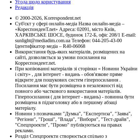
Угода щодо користування
Редакція
© 2000-2026, Korrespondent.net
Суб'єкт у сфері онлайн-медіа Назва онлайн-медіа –
«КореспонденТ.net» Адреса: 02091, місто Київ,
ХАРКІВСЬКЕ ШОСЕ, будинок 172-Б, офіс 208/1 E-mail:
sunlight@mediadim.com.ua
Телефон: 044-205-43-00
Ідентифікатор медіа – R40-06068
Використання будь-яких матеріалів, розміщених на
сайті, дозволяється за умови посилання на
Корреспондент.net.
При копіюванні матеріалів зі сторінки « Новини України
і світу» , для інтернет - видань - обов'язкове пряме
відкрите для пошукових систем гіперпосилання .
Посилання має бути розміщена в незалежності від
повного або часткового використання матеріалів.
Гіперпосилання ( для інтернет - видань) - повинна бути
розміщена в підзаголовку або в першому абзаці
матеріалу.
Новини з позначками "Думка", "Експертиза", "Заява",
"Регіони", "Гроші", "Влада", "Вибори", "Тест-драйв",
"Спецпроекти", "Промо" публікуються на правах
реклами.
Розділ Спецпроекти створюється спільно з