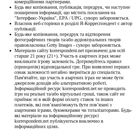
комерційними партнерами.
Будь яке копіювання, публікація, передрук, чи наступне
поширення інформації, що містить посилання на
"Інтерфакс-Україна", EPA / UPG, суворо забороняється.
Власник веб-сторінки в розділі Я-Корреспондент є автор
публікації.
Будь-яке копіювання, передрук та відтворення
фотографічних творів та/або аудіовізуальних творів
правовласника Getty Images - суворо забороняється.
Матеріали сайту korrespondent.net призначені для осіб
старше 21 року (21+). Участь в азартних іграх може
викликати ігрову залежність. Дотримуйтесь правил
(принципів) відповідальної гри. При виявленні перших
ознак залежності негайно зверніться до спеціаліста.
Пам'ятайте, що участь в азартних іграх не може бути
джерелом доходів або альтернативою роботі.
Інформаційний ресурс korrespondent.net не проводить
ігри на реальні та/або віртуальні гроші, також сайт не
приймає ні в якій формі оплату ставок та інших
платежів, які пов’язані/можуть бути пов’язані з
азартними іграми, букмекерами чи тоталізаторами. Будь-
які матеріали на інформаційному ресурсі
korrespondent.net публікуються виключно в
інформаційних цілях.