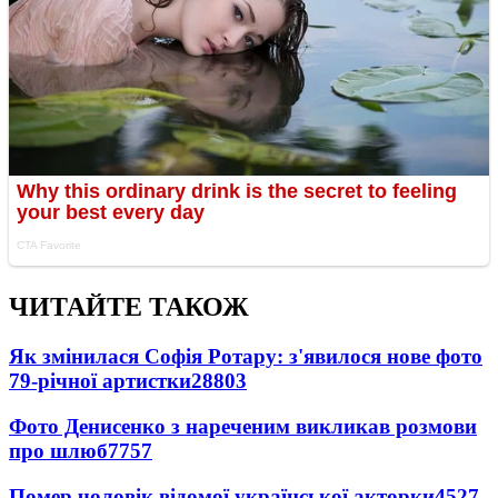
ЧИТАЙТЕ ТАКОЖ
Як змінилася Софія Ротару: з'явилося нове фото
79-річної артистки
28803
Фото Денисенко з нареченим викликав розмови
про шлюб
7757
Помер чоловік відомої української акторки
4527