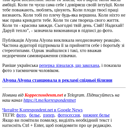
амбіції. Коли ти чуєш сама себе і довіряєш своїй інтуїції. Коли
тебе поважають, люблять, цінують. Коли плоди твоєї праці
визнають. Коли тобі по плечу будь-яка вершина. Коли ніхто не
має права кривдити тебе. Коли ти сам творець свого життя.
Коли ти - красива завжди. Сьогодні твій день. Сіяй! Надихай!
Даруй тепло", - зазначила виконавиця в підписі до фото.
Публікація Alyona Alyona викликала неоднозначну реакцію.
Частина аудиторії підтримала її за прийняття себе і боротьбу зі
стереотипами. Однак знайшлися і такі, хто вважав
недоречним самовираження співачки.
Раніше українська
реперка зізналася, що закохана
, і показала
фото з таємничим чоловіком.
Alyona Alyona станцювала в рекламі спідньої білизни
Новини від
Корреспондент.net
в Telegram. Підписуйтесь на
наш канал
https://t.me/korrespondentnet
Читайте Korrespondent.net в Google News
ТЕГИ:
фото
,
белье
,
рэпер
,
фотосессия
,
нижнее белье
Якщо ви помітили помилку, виділіть необхідний текст і
натисніть Ctrl + Enter, щоб повідомити про це редакцію.