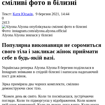
сміливі фото в білизні
Текст:
Катя Юськів
, 9 березня 2021, 14:44
0
2413
Фото: instagram.com/alyona.alyona.official
Alyona Alyona знялася у білизні
Популярна виконавиця не соромиться
свого тіла і закликає жінок приймати
себе в будь-якій вазі.
Українська реперка Alyona Alyona 8 березня поділилася в
Instagram знімками в спідній білизні і написала надихаючий
пост для жінок.
Зірка приміряла два чорних комплекти, сміливо
демонструючи своє тіло.
"Кожен день як свято. Коли ти посміхаєшся, зустрічаючи
погляди. Коли ти підморгуєш у відображення. Коли кожен
твій крок впевнений. Коли ти знаєш, чого варта. Коли маєш