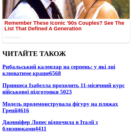
ЧИТАЙТЕ ТАКОЖ
Рибальський календар на серпень: у які дні
клюватиме краще
6568
Принцеса Ізабелла проходить 11-місячний курс
військової підготовки
5023
Модель продемонструвала фігуру на пляжах
Греції
4616
Дженніфер Лопес відпочила в Італії з
близнюками
4411