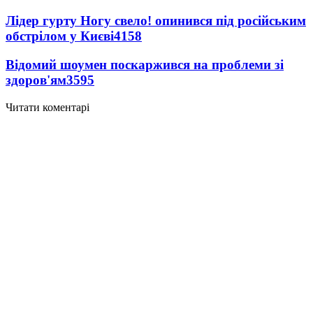
Лідер гурту Ногу свело! опинився під російським
обстрілом у Києві
4158
Відомий шоумен поскаржився на проблеми зі
здоров'ям
3595
Читати коментарі