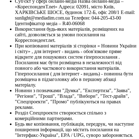
Суб'єкт у сфері онлайн-медіа Назва онлайн-медіа –
«КореспонденТ.net» Адреса: 02091, місто Київ,
ХАРКІВСЬКЕ ШОСЕ, будинок 172-Б, офіс 208/1 E-mail:
sunlight@mediadim.com.ua
Телефон: 044-205-43-00
Ідентифікатор медіа – R40-06068
Використання будь-яких матеріалів, розміщених на
сайті, дозволяється за умови посилання на
Корреспондент.net.
При копіюванні матеріалів зі сторінки « Новини України
і світу» , для інтернет - видань - обов'язкове пряме
відкрите для пошукових систем гіперпосилання .
Посилання має бути розміщена в незалежності від
повного або часткового використання матеріалів.
Гіперпосилання ( для інтернет - видань) - повинна бути
розміщена в підзаголовку або в першому абзаці
матеріалу.
Новини з позначками "Думка", "Експертиза", "Заява",
"Регіони", "Гроші", "Влада", "Вибори", "Тест-драйв",
"Спецпроекти", "Промо" публікуються на правах
реклами.
Розділ Спецпроекти створюється спільно з
комерційними партнерами.
Будь яке копіювання, публікація, передрук, чи наступне
поширення інформації, що містить посилання на
"Інтерфакс-Україна", EPA / UPG, суворо забороняється.