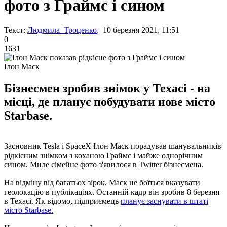
фото з Граймс і сином
Текст:
Людмила Троценко
, 10 березня 2021, 11:51
0
1631
Ілон Маск
Бізнесмен зробив знімок у Техасі - на
місці, де планує побудувати нове місто
Starbase.
Засновник Tesla і SpaceX Ілон Маск порадував шанувальників
рідкісним знімком з коханою Граймс і майже однорічним
сином. Миле сімейне фото з'явилося в Twitter бізнесмена.
На відміну від багатьох зірок, Маск не боїться вказувати
геолокацію в публікаціях. Останній кадр він зробив 8 березня
в Техасі. Як відомо, підприємець
планує заснувати в штаті
місто Starbase.