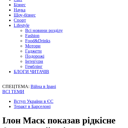
Бізнес
Наука
Шоу-бізнес
Спорт
Lifestyle
Всі новини розділу
Fashion
Food&Drinks
Мотори
Гаджети
Подорожі
Інтер'єри
Гемблінг
БЛОГИ ЧИТАЧІВ
СПЕЦТЕМА:
Війна в Ірані
ВСІ ТЕМИ
Вступ України в ЄС
Теракт в Барселоні
Ілон Маск показав рідкісне