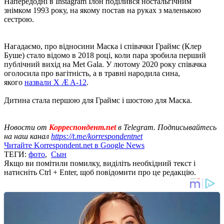
Напередодні в Instagram Ілон поділився ностальгічним
знімком 1993 року, на якому постав на руках з маленькою
сестрою.
Нагадаємо, про відносини Маска і співачки Граймс (Клер
Буше) стало відомо в 2018 році, коли пара зробила перший
публічний вихід на Met Gala. У лютому 2020 року співачка
оголосила про вагітність, а в травні народила сина,
якого
назвали X Æ A-12
.
Дитина стала першою для Граймс і шостою для Маска.
Новости от
Корреспондент.net
в Telegram. Подписывайтесь
на наш канал
https://t.me/korrespondentnet
Читайте Korrespondent.net в Google News
ТЕГИ:
фото
,
Сын
Якщо ви помітили помилку, виділіть необхідний текст і
натисніть Ctrl + Enter, щоб повідомити про це редакцію.