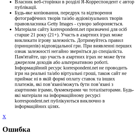
Власник веб-сторінки в розділі Я-Корреспондент є автор
публікації.
Будь-яке копіювання, передрук та відтворення
фотографічних творів та/або аудіовізуальних творів
правовласника Getty Images - суворо забороняється.
Матеріали сайту korrespondent.net призначені для осіб
старше 21 року (21+). Участь в азартних іграх може
викликати ігрову залежність. Дотримуйтесь правил
(принципів) відповідальної гри. При виявленні перших
ознак залежності негайно зверніться до спеціаліста.
Пам'ятайте, що участь в азартних іграх не може бути
джерелом доходів або альтернативою роботі.
Інформаційний ресурс korrespondent.net не проводить
ігри на реальні та/або віртуальні гроші, також сайт не
приймає ні в якій формі оплату ставок та інших
платежів, які пов’язані/можуть бути пов’язані з
азартними іграми, букмекерами чи тоталізаторами. Будь-
які матеріали на інформаційному ресурсі
korrespondent.net публікуються виключно в
інформаційних цілях.
X
Ошибка