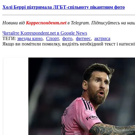
Холі Беррі підтримала ЛГБТ-спільноту пікантним фото
Новини від
Корреспондент.net
в Telegram. Підписуйтесь на на
Читайте Korrespondent.net в Google News
ТЕГИ:
звезды кино
,
Спорт
,
фото
,
фитнес
,
актриса
Якщо ви помітили помилку, виділіть необхідний текст і натисніт