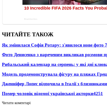
ЧИТАЙТЕ ТАКОЖ
Як змінилася Софія Ротару: з'явилося нове фото 7
Фото Денисенко з нареченим викликав розмови 
Рибальський календар на серпень: у які дні клю
Модель продемонструвала фігуру на пляжах Греці
Дженніфер Лопес відпочила в Італії з близнюками
Помер чоловік відомої української акторки
4251
Читати коментарі