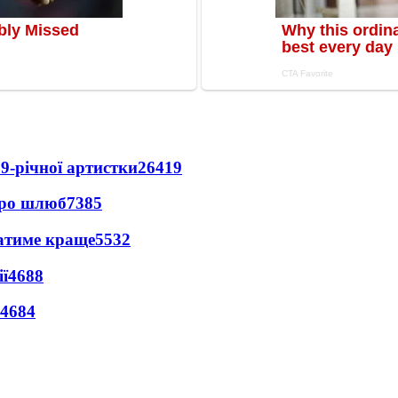
9-річної артистки
26419
про шлюб
7385
ватиме краще
5532
ї
4688
4684