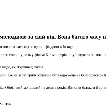
молодшою за свій вік. Вона багато часу 
о похвалилася підтягнутою фігурою в Instagram.
р за головну роль у фільмі Бал монстрів, опублікувала знімок, н
лядає, як 20-річна дівчина.
мри, але не зараз тричі офіційно була одружена - з бейсболісто
л Обрі, який молодший на десять років. Він став батьком її дочк
 Хантом.