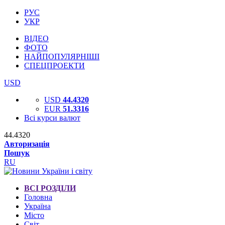
РУС
УКР
ВІДЕО
ФОТО
НАЙПОПУЛЯРНІШІ
СПЕЦПРОЕКТИ
USD
USD
44.4320
EUR
51.3316
Всі курси валют
44.4320
Авторизація
Пошук
RU
ВСІ РОЗДІЛИ
Головна
Україна
Місто
Світ