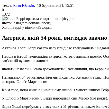
Текст:
Катя Юськів
, 10 березня 2021, 15:51
0
1372
Фото: instagram.com/halleberry
Холлі Беррі у відмінній формі
Актриса, якій 54 роки, виглядає значно 
Актриса Холлі Беррі багато часу приділяє тренуванням і недавн
Перша в історії темношкіра актриса, котра отримала премію Оска
зав'язаній вузлом на животі.
Фанати назвали її "сама досконалість", зазначивши, що Беррі виг
Нагадаємо, 54-річна зірка фільмів Люди Ікс, Хмарний атлас, По
актором Олів'є Мартінесом.
Крім того, вона жила в цивільному шлюбі з манекенником Гебріе
У шлюбі з Мартінесом у Беррі народився син Масео (сім років).
Зараз Холлі перебуває у стосунках з 51-річним співаком Ваном