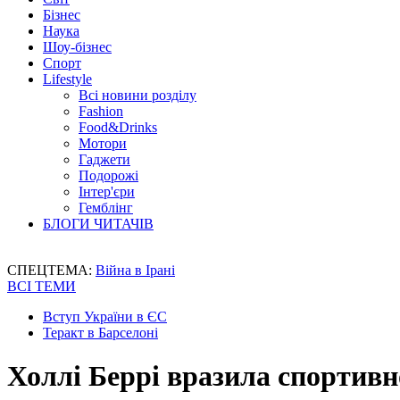
Бізнес
Наука
Шоу-бізнес
Спорт
Lifestyle
Всі новини розділу
Fashion
Food&Drinks
Мотори
Гаджети
Подорожі
Інтер'єри
Гемблінг
БЛОГИ ЧИТАЧІВ
СПЕЦТЕМА:
Війна в Ірані
ВСІ ТЕМИ
Вступ України в ЄС
Теракт в Барселоні
Холлі Беррі вразила спортив