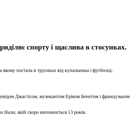
приділяє спорту і щаслива в стосунках.
а якому постала в трусиках від купальника і футболці,
м Девідом Джастісом, музикантом Еріком Бенетом і французьким
и Нали, якій скоро виповниться 13 років.