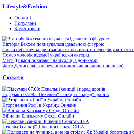
Lifestyle&Fashion
Останні
Популярні
Коментовані
Вікторія Бекхем похизувалася ідеальною фігурою
Спека небезпечна для тварин: як розпізнати перегрів у кота чи 
Помер чоловік відомої української акторки
Метт Деймон показався на публіці з доньками
Фото Денисенко з нареченим викликав розмови про шлюб
Сюжети
Підсумки 07.08: "Пекельні" санкції і "парад" дронів
Вторгнення Росії в Україну. Онлайн
Війна на Близькому Сході. Онлайн
Пекельні санкції. Рішення Сената США