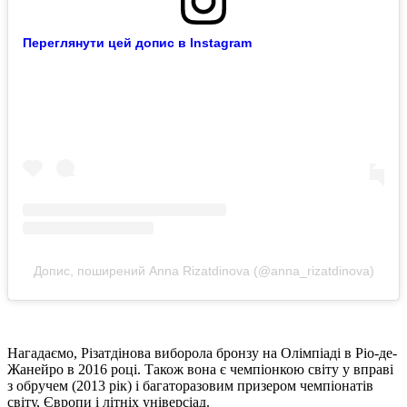
Переглянути цей допис в Instagram
Допис, поширений Anna Rizatdinova (@anna_rizatdinova)
Нагадаємо, Різатдінова виборола бронзу на Олімпіаді в Ріо-де-
Жанейро в 2016 році. Також вона є чемпіонкою світу у вправі
з обручем (2013 рік) і багаторазовим призером чемпіонатів
світу, Європи і літніх універсіад.