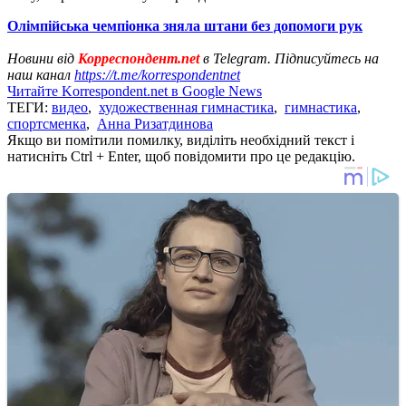
Олімпійська чемпіонка зняла штани без допомоги рук
Новини від
Корреспондент.net
в Telegram. Підписуйтесь на
наш канал
https://t.me/korrespondentnet
Читайте Korrespondent.net в Google News
ТЕГИ:
видео
,
художественная гимнастика
,
гимнастика
,
спортсменка
,
Анна Ризатдинова
Якщо ви помітили помилку, виділіть необхідний текст і
натисніть Ctrl + Enter, щоб повідомити про це редакцію.