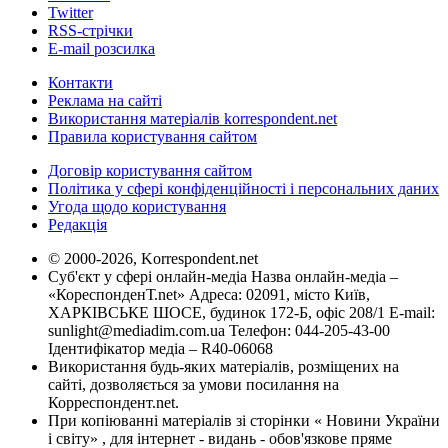
Twitter
RSS-стрічки
E-mail розсилка
Контакти
Реклама на сайті
Використання матеріалів korrespondent.net
Правила користування сайтом
Договір користування сайтом
Політика у сфері конфіденційності і персональних даних
Угода щодо користування
Редакція
© 2000-2026, Korrespondent.net
Суб'єкт у сфері онлайн-медіа Назва онлайн-медіа –
«КореспонденТ.net» Адреса: 02091, місто Київ,
ХАРКІВСЬКЕ ШОСЕ, будинок 172-Б, офіс 208/1 E-mail:
sunlight@mediadim.com.ua
Телефон: 044-205-43-00
Ідентифікатор медіа – R40-06068
Використання будь-яких матеріалів, розміщених на
сайті, дозволяється за умови посилання на
Корреспондент.net.
При копіюванні матеріалів зі сторінки « Новини України
і світу» , для інтернет - видань - обов'язкове пряме