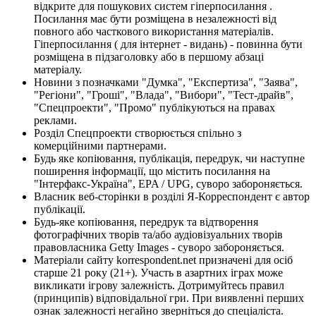
відкрите для пошукових систем гіперпосилання .
Посилання має бути розміщена в незалежності від
повного або часткового використання матеріалів.
Гіперпосилання ( для інтернет - видань) - повинна бути
розміщена в підзаголовку або в першому абзаці
матеріалу.
Новини з позначками "Думка", "Експертиза", "Заява",
"Регіони", "Гроші", "Влада", "Вибори", "Тест-драйв",
"Спецпроекти", "Промо" публікуються на правах
реклами.
Розділ Спецпроекти створюється спільно з
комерційними партнерами.
Будь яке копіювання, публікація, передрук, чи наступне
поширення інформації, що містить посилання на
"Інтерфакс-Україна", EPA / UPG, суворо забороняється.
Власник веб-сторінки в розділі Я-Корреспондент є автор
публікації.
Будь-яке копіювання, передрук та відтворення
фотографічних творів та/або аудіовізуальних творів
правовласника Getty Images - суворо забороняється.
Матеріали сайту korrespondent.net призначені для осіб
старше 21 року (21+). Участь в азартних іграх може
викликати ігрову залежність. Дотримуйтесь правил
(принципів) відповідальної гри. При виявленні перших
ознак залежності негайно зверніться до спеціаліста.