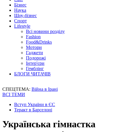
Бізнес
Наука
Шоу-бізнес
Спорт
Lifestyle
Всі новини розділу
Fashion
Food&Drinks
Мотори
Гаджети
Подорожі
Інтер'єри
Гемблінг
БЛОГИ ЧИТАЧІВ
СПЕЦТЕМА:
Війна в Ірані
ВСІ ТЕМИ
Вступ України в ЄС
Теракт в Барселоні
Українська гімнастка