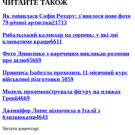
ЧИТАЙТЕ ТАКОЖ
Як змінилася Софія Ротару: з'явилося нове фото
79-річної артистки
21713
Рибальський календар на серпень: у які дні
клюватиме краще
6611
Фото Денисенко з нареченим викликав розмови
про шлюб
5669
Принцеса Ізабелла проходить 11-місячний курс
військової підготовки
5059
Модель продемонструвала фігуру на пляжах
Греції
4669
Дженніфер Лопес відпочила в Італії з
близнюками
4643
Читати коментарі