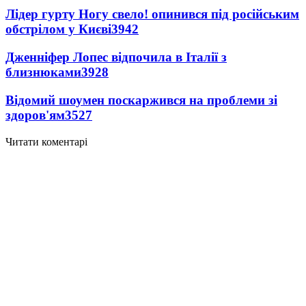
Лідер гурту Ногу свело! опинився під російським
обстрілом у Києві
3942
Дженніфер Лопес відпочила в Італії з
близнюками
3928
Відомий шоумен поскаржився на проблеми зі
здоров'ям
3527
Читати коментарі