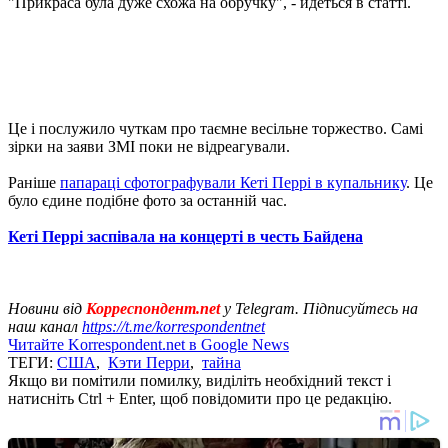
"Прикраса була дуже схожа на обручку", - йдеться в статті.
Це і послужило чуткам про таємне весільне торжество. Самі
зірки на заяви ЗМІ поки не відреагували.
Раніше
папараці сфотографували Кеті Перрі в купальнику
. Це
було єдине подібне фото за останній час.
Кеті Перрі заспівала на концерті в честь Байдена
Новини від
Корреспондент.net
у Telegram. Підписуйтесь на
наш канал
https://t.me/korrespondentnet
Читайте Korrespondent.net в Google News
ТЕГИ:
США
,
Кэти Перри
,
тайна
Якщо ви помітили помилку, виділіть необхідний текст і
натисніть Ctrl + Enter, щоб повідомити про це редакцію.