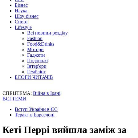
Бізнес
Наука
Шоу-бізнес
Спорт
Lifestyle
Всі новини розділу
Fashion
Food&Drinks
Мотори
Гаджети
Подорожі
Інтер'єри
Гемблінг
БЛОГИ ЧИТАЧІВ
СПЕЦТЕМА:
Війна в Ірані
ВСІ ТЕМИ
Вступ України в ЄС
Теракт в Барселоні
Кеті Перрі вийшла заміж за