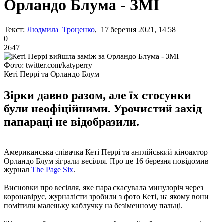
Орландо Блума - ЗМІ
Текст:
Людмила Троценко
, 17 березня 2021, 14:58
0
2647
Фото: twitter.com/katyperry
Кеті Перрі та Орландо Блум
Зірки давно разом, але їх стосунки
були неофіційними. Урочистий захід
папараці не відобразили.
Американська співачка Кеті Перрі та англійський кіноактор
Орландо Блум зіграли весілля. Про це 16 березня повідомив
журнал
The Page Six
.
Висновки про весілля, яке пара скасувала минулоріч через
коронавірус, журналісти зробили з фото Кеті, на якому вони
помітили маленьку каблучку на безіменному пальці.