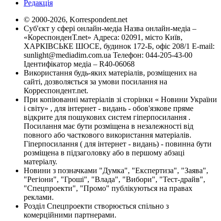
Редакція
© 2000-2026, Korrespondent.net
Суб'єкт у сфері онлайн-медіа Назва онлайн-медіа –
«КореспонденТ.net» Адреса: 02091, місто Київ,
ХАРКІВСЬКЕ ШОСЕ, будинок 172-Б, офіс 208/1 E-mail:
sunlight@mediadim.com.ua
Телефон: 044-205-43-00
Ідентифікатор медіа – R40-06068
Використання будь-яких матеріалів, розміщених на
сайті, дозволяється за умови посилання на
Корреспондент.net.
При копіюванні матеріалів зі сторінки « Новини України
і світу» , для інтернет - видань - обов'язкове пряме
відкрите для пошукових систем гіперпосилання .
Посилання має бути розміщена в незалежності від
повного або часткового використання матеріалів.
Гіперпосилання ( для інтернет - видань) - повинна бути
розміщена в підзаголовку або в першому абзаці
матеріалу.
Новини з позначками "Думка", "Експертиза", "Заява",
"Регіони", "Гроші", "Влада", "Вибори", "Тест-драйв",
"Спецпроекти", "Промо" публікуються на правах
реклами.
Розділ Спецпроекти створюється спільно з
комерційними партнерами.