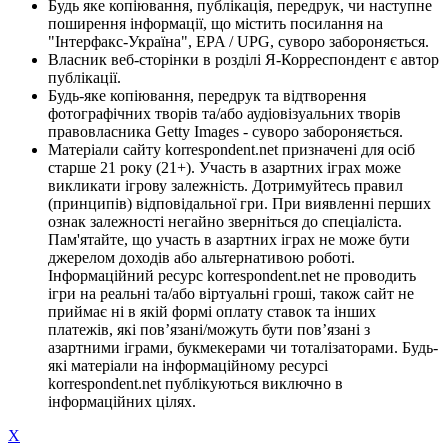
Будь яке копіювання, публікація, передрук, чи наступне
поширення інформації, що містить посилання на
"Інтерфакс-Україна", EPA / UPG, суворо забороняється.
Власник веб-сторінки в розділі Я-Корреспондент є автор
публікації.
Будь-яке копіювання, передрук та відтворення
фотографічних творів та/або аудіовізуальних творів
правовласника Getty Images - суворо забороняється.
Матеріали сайту korrespondent.net призначені для осіб
старше 21 року (21+). Участь в азартних іграх може
викликати ігрову залежність. Дотримуйтесь правил
(принципів) відповідальної гри. При виявленні перших
ознак залежності негайно зверніться до спеціаліста.
Пам'ятайте, що участь в азартних іграх не може бути
джерелом доходів або альтернативою роботі.
Інформаційний ресурс korrespondent.net не проводить
ігри на реальні та/або віртуальні гроші, також сайт не
приймає ні в якій формі оплату ставок та інших
платежів, які пов’язані/можуть бути пов’язані з
азартними іграми, букмекерами чи тоталізаторами. Будь-
які матеріали на інформаційному ресурсі
korrespondent.net публікуються виключно в
інформаційних цілях.
X