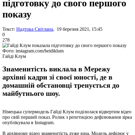
підготовку до свого першого
показу
Текст:
Надтока Світлана
, 19 березня 2021, 15:45
0
278
Фото: instagram.com/heidiklum
Гайді Клум
Знаменитість виклала в Мережу
архівні кадри зі своєї юності, де в
домашній обстановці тренується до
майбутнього шоу.
Німецька супермодель Гайді Клум поділилася відвертим відео
про свій перший показ. Ролик з репетицією дефілювання зірка
опублікувала в Instagram.
В архівному відео знаменитість дуже юна. Модель дефілює у