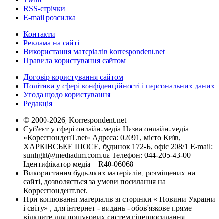
RSS-стрічки
E-mail розсилка
Контакти
Реклама на сайті
Використання матеріалів korrespondent.net
Правила користування сайтом
Договір користування сайтом
Політика у сфері конфіденційності і персональних даних
Угода щодо користування
Редакція
© 2000-2026, Korrespondent.net
Суб'єкт у сфері онлайн-медіа Назва онлайн-медіа –
«КореспонденТ.net» Адреса: 02091, місто Київ,
ХАРКІВСЬКЕ ШОСЕ, будинок 172-Б, офіс 208/1 E-mail:
sunlight@mediadim.com.ua
Телефон: 044-205-43-00
Ідентифікатор медіа – R40-06068
Використання будь-яких матеріалів, розміщених на
сайті, дозволяється за умови посилання на
Корреспондент.net.
При копіюванні матеріалів зі сторінки « Новини України
і світу» , для інтернет - видань - обов'язкове пряме
відкрите для пошукових систем гіперпосилання .