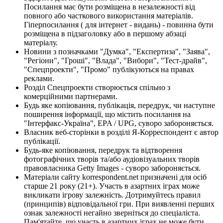
Посилання має бути розміщена в незалежності від
повного або часткового використання матеріалів.
Гіперпосилання ( для інтернет - видань) - повинна бути
розміщена в підзаголовку або в першому абзаці
матеріалу.
Новини з позначками "Думка", "Експертиза", "Заява",
"Регіони", "Гроші", "Влада", "Вибори", "Тест-драйв",
"Спецпроекти", "Промо" публікуються на правах
реклами.
Розділ Спецпроекти створюється спільно з
комерційними партнерами.
Будь яке копіювання, публікація, передрук, чи наступне
поширення інформації, що містить посилання на
"Інтерфакс-Україна", EPA / UPG, суворо забороняється.
Власник веб-сторінки в розділі Я-Корреспондент є автор
публікації.
Будь-яке копіювання, передрук та відтворення
фотографічних творів та/або аудіовізуальних творів
правовласника Getty Images - суворо забороняється.
Матеріали сайту korrespondent.net призначені для осіб
старше 21 року (21+). Участь в азартних іграх може
викликати ігрову залежність. Дотримуйтесь правил
(принципів) відповідальної гри. При виявленні перших
ознак залежності негайно зверніться до спеціаліста.
Пам'ятайте, що участь в азартних іграх не може бути