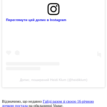
Переглянути цей допис в Instagram
Допис, поширений Heidi Klum (@heidiklum)
Відзначимо, що недавно
Гайді разом зі своєю 16-річною
дочкою постала
на обкладинці
Vogue
.