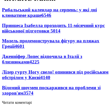
Рибальський календар на серпень: у які дні
клюватиме краще
6546
Принцеса Ізабелла проходить 11-місячний курс
військової підготовки
5014
Модель продемонструвала фігуру на пляжах
Греції
4601
Дженніфер Лопес відпочила в Італії з
близнюками
4225
Лідер гурту Ногу свело! опинився під російським
обстрілом у Києві
4140
Відомий шоумен поскаржився на проблеми зі
здоров'ям
3574
Читати коментарі