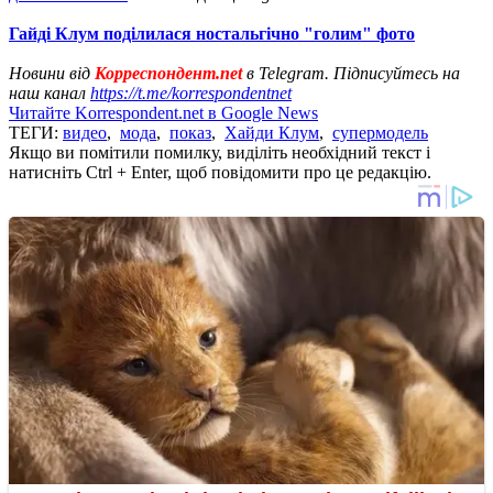
Гайді Клум поділилася ностальгічно "голим" фото
Новини від
Корреспондент.net
в Telegram. Підписуйтесь на
наш канал
https://t.me/korrespondentnet
Читайте Korrespondent.net в Google News
ТЕГИ:
видео
,
мода
,
показ
,
Хайди Клум
,
супермодель
Якщо ви помітили помилку, виділіть необхідний текст і
натисніть Ctrl + Enter, щоб повідомити про це редакцію.