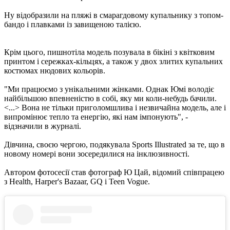
Ну відобразили на пляжі в смарагдовому купальнику з топом-
бандо і плавками із завищеною талією.
Крім цього, пишнотіла модель позувала в бікіні з квітковим
принтом і сережках-кільцях, а також у двох злитих купальних
костюмах нюдових кольорів.
"Ми працюємо з унікальними жінками. Однак Юмі володіє
найбільшою впевненістю в собі, яку ми коли-небудь бачили.
<...> Вона не тільки приголомшлива і незвичайна модель, але і
випромінює тепло та енергію, які нам імпонують", -
відзначили в журналі.
Дівчина, своєю чергою, подякувала Sports Illustrated за те, що в
новому номері вони зосередилися на інклюзивності.
Автором фотосесії став фотограф Ю Цай, відомий співпрацею
з Health, Harper's Bazaar, GQ і Teen Vogue.