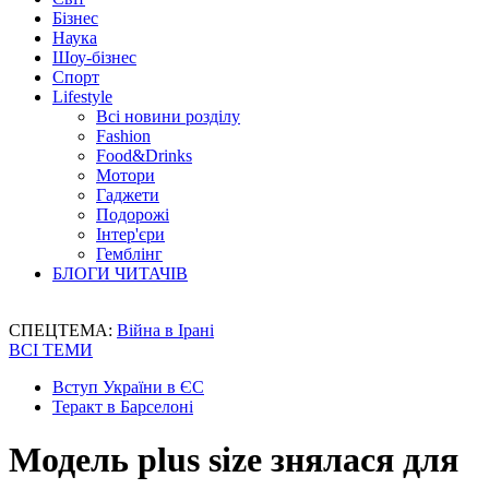
Бізнес
Наука
Шоу-бізнес
Спорт
Lifestyle
Всі новини розділу
Fashion
Food&Drinks
Мотори
Гаджети
Подорожі
Інтер'єри
Гемблінг
БЛОГИ ЧИТАЧІВ
СПЕЦТЕМА:
Війна в Ірані
ВСІ ТЕМИ
Вступ України в ЄС
Теракт в Барселоні
Модель plus size знялася для