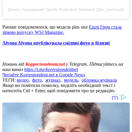
Допис, поширений Sports Illustrated Swimsuit (@si_swimsuit)
Раніше повідомлялося, що модель plus size
Ешлі Грем стала
зіркою випуску WSJ Magazine.
Alyona Alyona опублікувала сміливі фото в білизні
Новини від
Корреспондент.net
у Telegram. Підписуйтесь на
наш канал
https://t.me/korrespondentnet
Читайте Korrespondent.net в Google News
ТЕГИ:
видео
,
фото
,
журнал
,
модель
,
обложка журнала
Якщо ви помітили помилку, виділіть необхідний текст і
натисніть Ctrl + Enter, щоб повідомити про це редакцію.