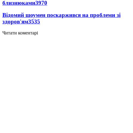
близнюками
3970
Відомий шоумен поскаржився на проблеми зі
здоров'ям
3535
Читати коментарі