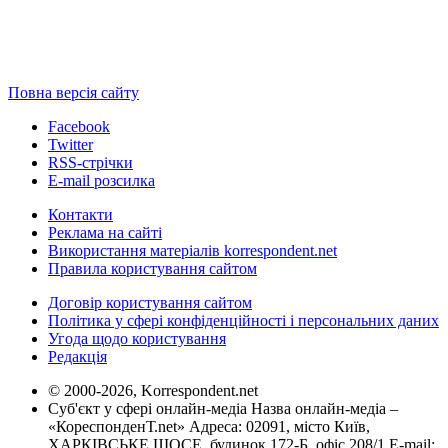
Повна версія сайту
Facebook
Twitter
RSS-стрічки
E-mail розсилка
Контакти
Реклама на сайті
Використання матеріалів korrespondent.net
Правила користування сайтом
Договір користування сайтом
Політика у сфері конфіденційності і персональних даних
Угода щодо користування
Редакція
© 2000-2026, Korrespondent.net
Суб'єкт у сфері онлайн-медіа Назва онлайн-медіа –
«КореспонденТ.net» Адреса: 02091, місто Київ,
ХАРКІВСЬКЕ ШОСЕ, будинок 172-Б, офіс 208/1 E-mail: