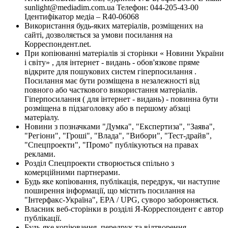
sunlight@mediadim.com.ua
Телефон: 044-205-43-00
Ідентифікатор медіа – R40-06068
Використання будь-яких матеріалів, розміщених на
сайті, дозволяється за умови посилання на
Корреспондент.net.
При копіюванні матеріалів зі сторінки « Новини України
і світу» , для інтернет - видань - обов'язкове пряме
відкрите для пошукових систем гіперпосилання .
Посилання має бути розміщена в незалежності від
повного або часткового використання матеріалів.
Гіперпосилання ( для інтернет - видань) - повинна бути
розміщена в підзаголовку або в першому абзаці
матеріалу.
Новини з позначками "Думка", "Експертиза", "Заява",
"Регіони", "Гроші", "Влада", "Вибори", "Тест-драйв",
"Спецпроекти", "Промо" публікуються на правах
реклами.
Розділ Спецпроекти створюється спільно з
комерційними партнерами.
Будь яке копіювання, публікація, передрук, чи наступне
поширення інформації, що містить посилання на
"Інтерфакс-Україна", EPA / UPG, суворо забороняється.
Власник веб-сторінки в розділі Я-Корреспондент є автор
публікації.
Будь-яке копіювання, передрук та відтворення