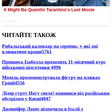
ЧИТАЙТЕ ТАКОЖ
Рибальський календар на серпень: у які дні
клюватиме краще
5761
Принцеса Ізабелла проходить 11-місячний курс
військової підготовки
4996
Модель продемонструвала фігуру на пляжах
Греції
4556
Лідер гурту Ногу свело! опинився під російським
обстрілом у Києві
4047
Дженніфер Лопес відпочила в Італії з