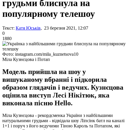
грудьми блиснула на
популярному телешоу
Текст:
Катя Юськів
, 23 березня 2021, 12:07
0
1880
Фото: instagram.com/mila_kuznetsova10
Міла Кузнєцова і Потап
Модель прийшла на шоу у
вишуканому вбранні і підкорила
образом глядачів і ведучих. Кузнєцова
оцінила виступ Лесі Нікітюк, яка
виконала пісню Hello.
Міла Кузнєцова - рекордсменка України з найбільшими
натуральними грудьми - відвідала шоу Ліпсінк батл на каналі
1+1 і поруч з його ведучими Тіною Кароль та Потапом, які