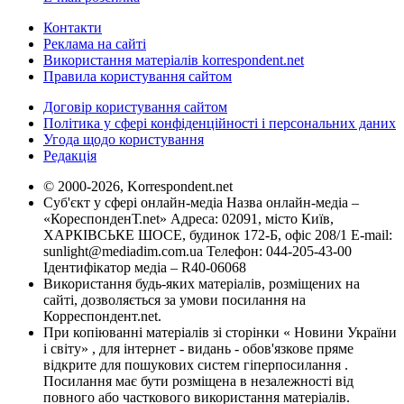
Контакти
Реклама на сайті
Використання матеріалів korrespondent.net
Правила користування сайтом
Договір користування сайтом
Політика у сфері конфіденційності і персональних даних
Угода щодо користування
Редакція
© 2000-2026, Korrespondent.net
Суб'єкт у сфері онлайн-медіа Назва онлайн-медіа –
«КореспонденТ.net» Адреса: 02091, місто Київ,
ХАРКІВСЬКЕ ШОСЕ, будинок 172-Б, офіс 208/1 E-mail:
sunlight@mediadim.com.ua
Телефон: 044-205-43-00
Ідентифікатор медіа – R40-06068
Використання будь-яких матеріалів, розміщених на
сайті, дозволяється за умови посилання на
Корреспондент.net.
При копіюванні матеріалів зі сторінки « Новини України
і світу» , для інтернет - видань - обов'язкове пряме
відкрите для пошукових систем гіперпосилання .
Посилання має бути розміщена в незалежності від
повного або часткового використання матеріалів.