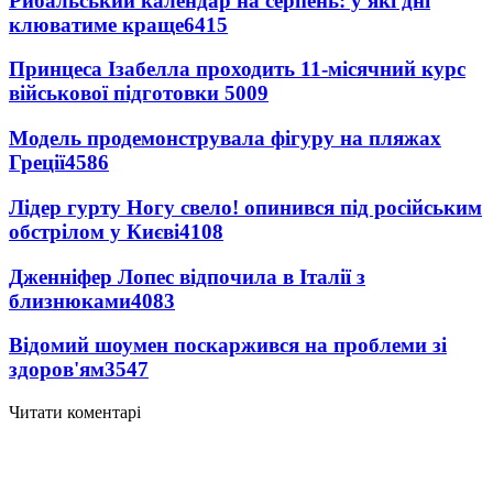
Рибальський календар на серпень: у які дні
клюватиме краще
6415
Принцеса Ізабелла проходить 11-місячний курс
військової підготовки
5009
Модель продемонструвала фігуру на пляжах
Греції
4586
Лідер гурту Ногу свело! опинився під російським
обстрілом у Києві
4108
Дженніфер Лопес відпочила в Італії з
близнюками
4083
Відомий шоумен поскаржився на проблеми зі
здоров'ям
3547
Читати коментарі