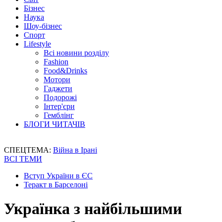
Бізнес
Наука
Шоу-бізнес
Спорт
Lifestyle
Всі новини розділу
Fashion
Food&Drinks
Мотори
Гаджети
Подорожі
Інтер'єри
Гемблінг
БЛОГИ ЧИТАЧІВ
СПЕЦТЕМА:
Війна в Ірані
ВСІ ТЕМИ
Вступ України в ЄС
Теракт в Барселоні
Українка з найбільшими