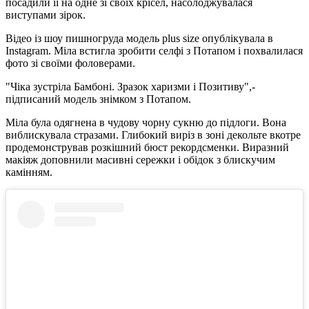
посадили її на одне зі своїх крісел, насолоджувалася
виступами зірок.
Відео із шоу пишногруда модель plus size опублікувала в
Instagram. Міла встигла зробити селфі з Потапом і похвалилася
фото зі своїми фоловерами.
"Чіка зустріла Бамбоні. Зразок харизми і Позитиву",-
підписаний модель знімком з Потапом.
Міла була одягнена в чудову чорну сукню до підлоги. Вона
виблискувала стразами. Глибокий виріз в зоні декольте вкотре
продемонстрував розкішний бюст рекордсменки. Виразний
макіяж доповнили масивні сережки і обідок з блискучим
камінням.