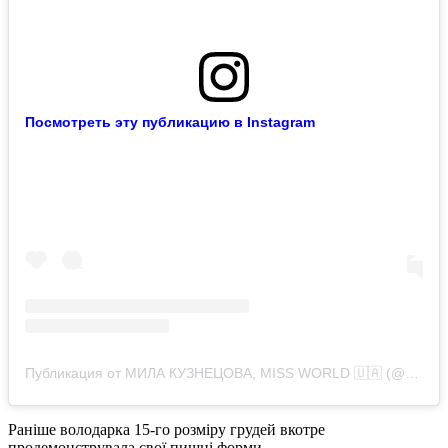
Посмотреть эту публикацию в Instagram
Публикация от МИЛА КУЗНЕЦОВА, MISS WORLD 🇺🇦 (@mila_kuznetsova10)
Раніше володарка 15-го розміру грудей вкотре
продемонструвала свої пишні форми.