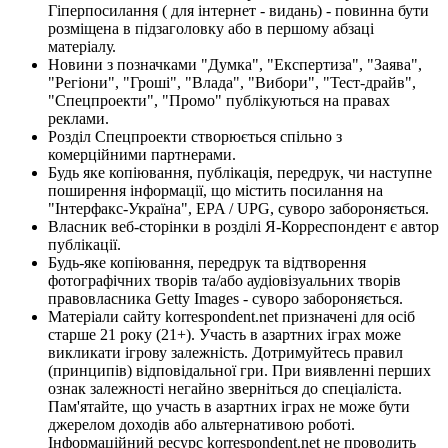
Гіперпосилання ( для інтернет - видань) - повинна бути
розміщена в підзаголовку або в першому абзаці
матеріалу.
Новини з позначками "Думка", "Експертиза", "Заява",
"Регіони", "Гроші", "Влада", "Вибори", "Тест-драйв",
"Спецпроекти", "Промо" публікуються на правах
реклами.
Розділ Спецпроекти створюється спільно з
комерційними партнерами.
Будь яке копіювання, публікація, передрук, чи наступне
поширення інформації, що містить посилання на
"Інтерфакс-Україна", EPA / UPG, суворо забороняється.
Власник веб-сторінки в розділі Я-Корреспондент є автор
публікації.
Будь-яке копіювання, передрук та відтворення
фотографічних творів та/або аудіовізуальних творів
правовласника Getty Images - суворо забороняється.
Матеріали сайту korrespondent.net призначені для осіб
старше 21 року (21+). Участь в азартних іграх може
викликати ігрову залежність. Дотримуйтесь правил
(принципів) відповідальної гри. При виявленні перших
ознак залежності негайно зверніться до спеціаліста.
Пам'ятайте, що участь в азартних іграх не може бути
джерелом доходів або альтернативою роботі.
Інформаційний ресурс korrespondent.net не проводить